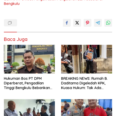
Bengkulu
Baca Juga
Hukuman Bos PT DPM
BREAKING NEWS: Rumah B.
Diperberat, Pengadilan
Daditama Digeledah KPK,
Tinggi Bengkulu Bebankan
Kuasa Hukum: Tak Ada
Uang Pengganti Rp58,8 Miliar
Dokumen Maupun Barang
Bukti yang Dibawa