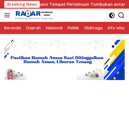
Langsung
no Tempat Pertemuan Tumbukan antara Lempeng Indo-Australia 
Breaking News
ke
konten
Beranda
Daerah
Nasional
Politik
Olahraga
Info Wisat