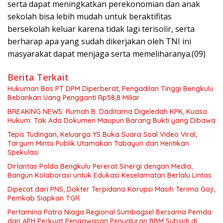
serta dapat meningkatkan perekonomian dan anak
sekolah bisa lebih mudah untuk beraktifitas
bersekolah keluar karena tidak lagi terisolir, serta
berharap apa yang sudah dikerjakan oleh TNI ini
masyarakat dapat menjaga serta memeliharanya.(09)
Berita Terkait
Hukuman Bos PT DPM Diperberat, Pengadilan Tinggi Bengkulu
Bebankan Uang Pengganti Rp58,8 Miliar
BREAKING NEWS: Rumah B. Daditama Digeledah KPK, Kuasa
Hukum: Tak Ada Dokumen Maupun Barang Bukti yang Dibawa
Tepis Tudingan, Keluarga YS Buka Suara Soal Video Viral,
Targum Minta Publik Utamakan Tabayun dan Hentikan
Spekulasi
Dirlantas Polda Bengkulu Pererat Sinergi dengan Media,
Bangun Kolaborasi untuk Edukasi Keselamatan Berlalu Lintas
Dipecat dari PNS, Dokter Terpidana Korupsi Masih Terima Gaji,
Pemkab Siapkan TGR
Pertamina Patra Niaga Regional Sumbagsel Bersama Pemda
dan APH Perkuat Pengawasan Penyaluran BBM Subsidi di