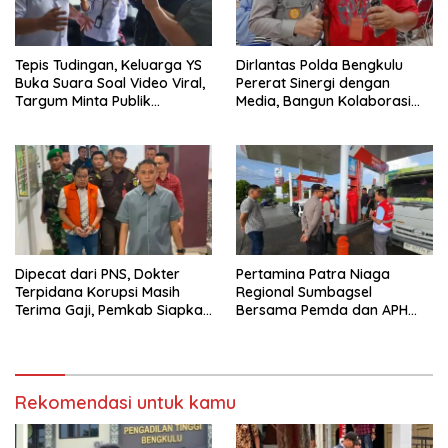
Tepis Tudingan, Keluarga YS
Dirlantas Polda Bengkulu
Buka Suara Soal Video Viral,
Pererat Sinergi dengan
Targum Minta Publik
Media, Bangun Kolaborasi
Utamakan Tabayun dan
untuk Edukasi Keselamatan
Hentikan Spekulasi
Berlalu Lintas
Dipecat dari PNS, Dokter
Pertamina Patra Niaga
Terpidana Korupsi Masih
Regional Sumbagsel
Terima Gaji, Pemkab Siapkan
Bersama Pemda dan APH
TGR
Perkuat Pengawasan
Penyaluran BBM Subsidi di
Bengkulu
Rekomendasi untuk kamu