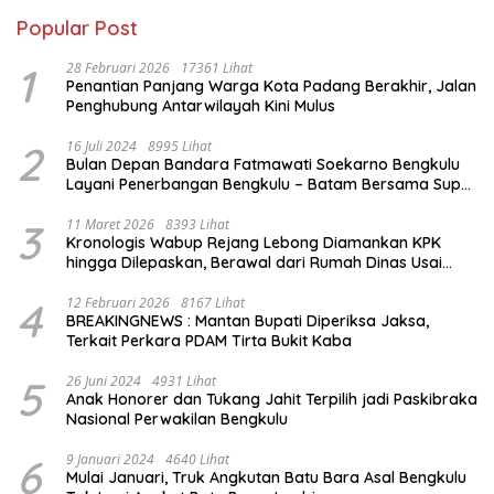
Popular Post
1
28 Februari 2026
17361 Lihat
Penantian Panjang Warga Kota Padang Berakhir, Jalan
Penghubung Antarwilayah Kini Mulus
2
16 Juli 2024
8995 Lihat
Bulan Depan Bandara Fatmawati Soekarno Bengkulu
Layani Penerbangan Bengkulu – Batam Bersama Super
Air Jet
3
11 Maret 2026
8393 Lihat
Kronologis Wabup Rejang Lebong Diamankan KPK
hingga Dilepaskan, Berawal dari Rumah Dinas Usai
Salat Isya
4
12 Februari 2026
8167 Lihat
BREAKINGNEWS : Mantan Bupati Diperiksa Jaksa,
Terkait Perkara PDAM Tirta Bukit Kaba
5
26 Juni 2024
4931 Lihat
Anak Honorer dan Tukang Jahit Terpilih jadi Paskibraka
Nasional Perwakilan Bengkulu
6
9 Januari 2024
4640 Lihat
Mulai Januari, Truk Angkutan Batu Bara Asal Bengkulu