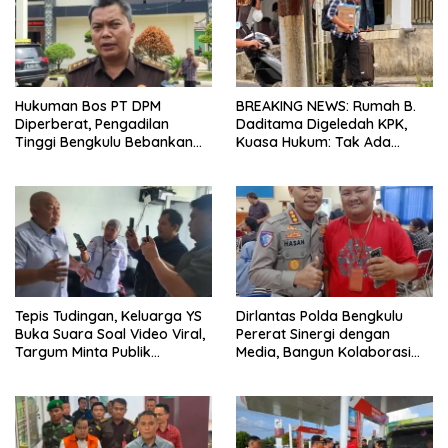
Hukuman Bos PT DPM
BREAKING NEWS: Rumah B.
Diperberat, Pengadilan
Daditama Digeledah KPK,
Tinggi Bengkulu Bebankan
Kuasa Hukum: Tak Ada
Uang Pengganti Rp58,8 Miliar
Dokumen Maupun Barang
Bukti yang Dibawa
Tepis Tudingan, Keluarga YS
Dirlantas Polda Bengkulu
Buka Suara Soal Video Viral,
Pererat Sinergi dengan
Targum Minta Publik
Media, Bangun Kolaborasi
Utamakan Tabayun dan
untuk Edukasi Keselamatan
Hentikan Spekulasi
Berlalu Lintas