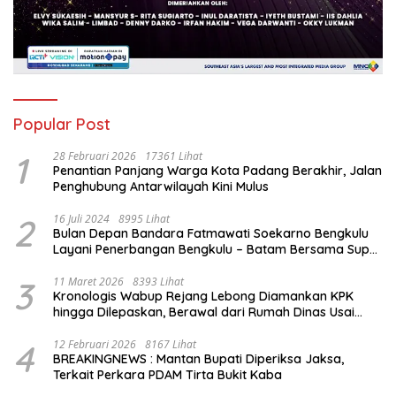
Popular Post
1
28 Februari 2026
17361 Lihat
Penantian Panjang Warga Kota Padang Berakhir, Jalan
Penghubung Antarwilayah Kini Mulus
2
16 Juli 2024
8995 Lihat
Bulan Depan Bandara Fatmawati Soekarno Bengkulu
Layani Penerbangan Bengkulu – Batam Bersama Super
Air Jet
3
11 Maret 2026
8393 Lihat
Kronologis Wabup Rejang Lebong Diamankan KPK
hingga Dilepaskan, Berawal dari Rumah Dinas Usai
Salat Isya
4
12 Februari 2026
8167 Lihat
BREAKINGNEWS : Mantan Bupati Diperiksa Jaksa,
Terkait Perkara PDAM Tirta Bukit Kaba