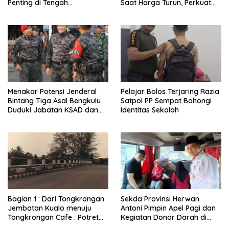
Penting di Tengah
Saat Harga Turun, Perkuat
Meningkatnya Penggunaan
Sinergi Bersama Media
Smartphone oleh Anak
Menakar Potensi Jenderal
Pelajar Bolos Terjaring Razia
Bintang Tiga Asal Bengkulu
Satpol PP Sempat Bohongi
Duduki Jabatan KSAD dan
Identitas Sekolah
Panglima TNI di Masa Depan
Bagian 1 : Dari Tongkrongan
Sekda Provinsi Herwan
Jembatan Kualo menuju
Antoni Pimpin Apel Pagi dan
Tongkrongan Cafe : Potret
Kegiatan Donor Darah di
Kondisi Terkini Lokasi
Inspektorat Provinsi