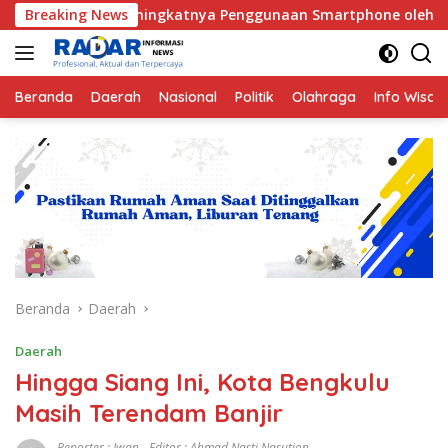
Langsung
ah Meningkatnya Penggunaan Smartphone oleh Anak
Breaking News
Hu
ke
konten
Beranda
Daerah
Nasional
Politik
Olahraga
Info Wisat
Beranda
Daerah
Daerah
Hingga Siang Ini, Kota Bengkulu
Masih Terendam Banjir
Reporter : Iwan - Editor : Ahmad Nasti Nasution