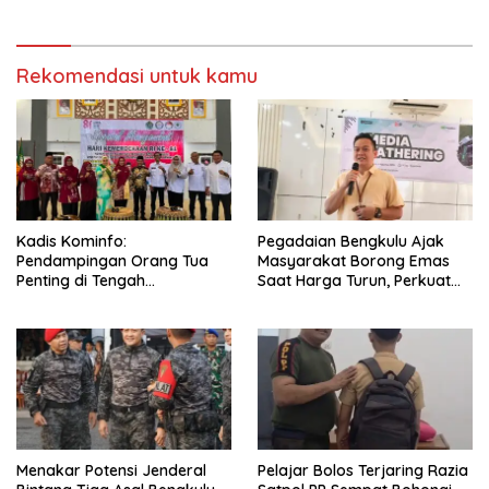
Tongkrongan Remaja Era
Bengkulu
Melenial Dahulu Yang Sudah
Sepi Pengunjung
Rekomendasi untuk kamu
Kadis Kominfo:
Pegadaian Bengkulu Ajak
Pendampingan Orang Tua
Masyarakat Borong Emas
Penting di Tengah
Saat Harga Turun, Perkuat
Meningkatnya Penggunaan
Sinergi Bersama Media
Smartphone oleh Anak
Menakar Potensi Jenderal
Pelajar Bolos Terjaring Razia