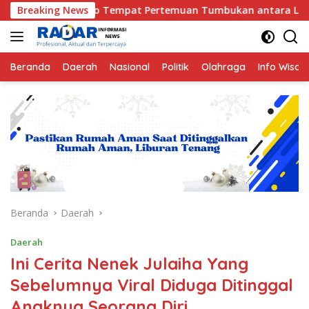
Langsung
Tempat Pertemuan Tumbukan antara Lempeng Indo-Australia dan
Breaking News
ke
konten
Beranda
Daerah
Nasional
Politik
Olahraga
Info Wisat
Beranda
Daerah
Daerah
Ini Cerita Nenek Julaiha Yang
Sebelumnya Viral Diduga Ditinggal
Anaknya Seorang Diri