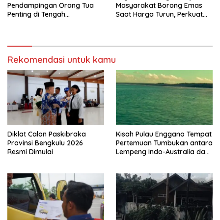
Pendampingan Orang Tua
Masyarakat Borong Emas
Penting di Tengah
Saat Harga Turun, Perkuat
Meningkatnya Penggunaan
Sinergi Bersama Media
Smartphone oleh Anak
Rekomendasi untuk kamu
Diklat Calon Paskibraka
Kisah Pulau Enggano Tempat
Provinsi Bengkulu 2026
Pertemuan Tumbukan antara
Resmi Dimulai
Lempeng Indo-Australia dan
Lempeng Eurasia (atau
Lempeng Sunda) : Jika
Terjadi Pelepasan Energi
Mendadak Potensi Gempa
8.4 SR dan Picu Tsunami 15
Meter