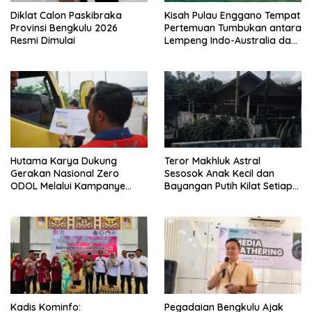
Diklat Calon Paskibraka
Kisah Pulau Enggano Tempat
Provinsi Bengkulu 2026
Pertemuan Tumbukan antara
Resmi Dimulai
Lempeng Indo-Australia dan
Lempeng Eurasia (atau
Lempeng Sunda) : Jika
Terjadi Pelepasan Energi
Mendadak Potensi Gempa
8.4 SR dan Picu Tsunami 15
Meter
Hutama Karya Dukung
Teror Makhluk Astral
Gerakan Nasional Zero
Sesosok Anak Kecil dan
ODOL Melalui Kampanye
Bayangan Putih Kilat Setiap
Selamat Sampai Tujuan
Menjelang Magrib Dirumah
(SETUJU)
Salah Satu Warga
Kadis Kominfo:
Pegadaian Bengkulu Ajak