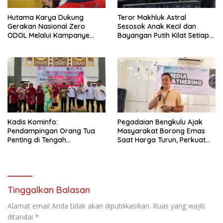
Hutama Karya Dukung
Teror Makhluk Astral
Gerakan Nasional Zero
Sesosok Anak Kecil dan
ODOL Melalui Kampanye
Bayangan Putih Kilat Setiap
Selamat Sampai Tujuan
Menjelang Magrib Dirumah
(SETUJU)
Salah Satu Warga
Kadis Kominfo:
Pegadaian Bengkulu Ajak
Pendampingan Orang Tua
Masyarakat Borong Emas
Penting di Tengah
Saat Harga Turun, Perkuat
Meningkatnya Penggunaan
Sinergi Bersama Media
Smartphone oleh Anak
Tinggalkan Balasan
Alamat email Anda tidak akan dipublikasikan.
Ruas yang wajib
ditandai
*