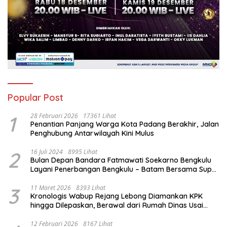
Popular Post
1
28 Februari 2026
17361 Lihat
Penantian Panjang Warga Kota Padang Berakhir, Jalan
Penghubung Antarwilayah Kini Mulus
2
16 Juli 2024
8995 Lihat
Bulan Depan Bandara Fatmawati Soekarno Bengkulu
Layani Penerbangan Bengkulu – Batam Bersama Super
Air Jet
3
11 Maret 2026
8393 Lihat
Kronologis Wabup Rejang Lebong Diamankan KPK
hingga Dilepaskan, Berawal dari Rumah Dinas Usai
Salat Isya
12 Februari 2026
8167 Lihat