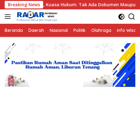
Langsung
KPK, Kuasa Hukum: Tak Ada Dokumen Maupun Barang Bukti ya
Breaking News
ke
konten
Beranda
Daerah
Nasional
Politik
Olahraga
Info Wisat