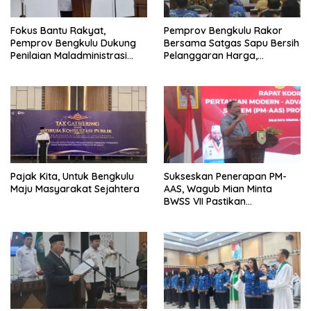
Fokus Bantu Rakyat,
Pemprov Bengkulu Rakor
Pemprov Bengkulu Dukung
Bersama Satgas Sapu Bersih
Penilaian Maladministrasi
Pelanggaran Harga,
Pelayanan Publik
Keamanan, dan Mutu
Ombudsman RI Tahun 2026
Pangan, Harga TBS Sawit
Masih Jadi Sorotan
Pajak Kita, Untuk Bengkulu
Sukseskan Penerapan PM-
Maju Masyarakat Sejahtera
AAS, Wagub Mian Minta
BWSS VII Pastikan
Ketersediaan Irigasi untuk
Pertanian Modern