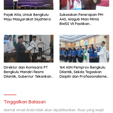
Pajak Kita, Untuk Bengkulu
Sukseskan Penerapan PM-
Maju Masyarakat Sejahtera
AAS, Wagub Mian Minta
BWSS VII Pastikan
Ketersediaan Irigasi untuk
Pertanian Modern
Direktur dan Komisaris PT
164 ASN Pemprov Bengkulu
Bengkulu Mandiri Resmi
Dilantik, Sekda Tegaskan
Dilantik, Gubernur Tekankan
Disiplin dan Profesionalisme
Pentingnya Inovasi
Aparatur
Tinggalkan Balasan
Alamat email Anda tidak akan dipublikasikan.
Ruas yang wajib