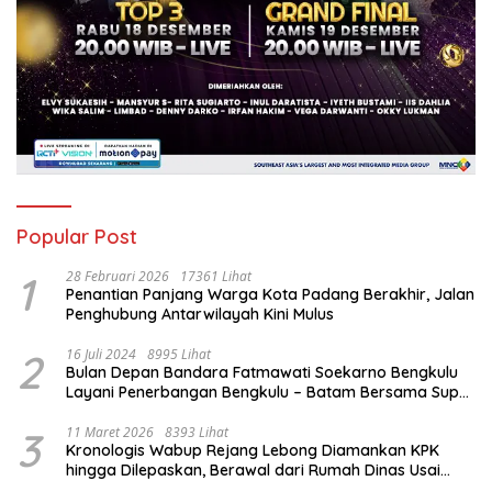
Popular Post
1
28 Februari 2026
17361 Lihat
Penantian Panjang Warga Kota Padang Berakhir, Jalan
Penghubung Antarwilayah Kini Mulus
2
16 Juli 2024
8995 Lihat
Bulan Depan Bandara Fatmawati Soekarno Bengkulu
Layani Penerbangan Bengkulu – Batam Bersama Super
Air Jet
3
11 Maret 2026
8393 Lihat
Kronologis Wabup Rejang Lebong Diamankan KPK
hingga Dilepaskan, Berawal dari Rumah Dinas Usai
Salat Isya