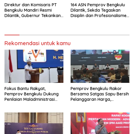
Direktur dan Komisaris PT
164 ASN Pemprov Bengkulu
Bengkulu Mandiri Resmi
Dilantik, Sekda Tegaskan
Dilantik, Gubernur Tekankan
Disiplin dan Profesionalisme
Pentingnya Inovasi
Aparatur
Rekomendasi untuk kamu
Fokus Bantu Rakyat,
Pemprov Bengkulu Rakor
Pemprov Bengkulu Dukung
Bersama Satgas Sapu Bersih
Penilaian Maladministrasi
Pelanggaran Harga,
Pelayanan Publik
Keamanan, dan Mutu
Ombudsman RI Tahun 2026
Pangan, Harga TBS Sawit
Masih Jadi Sorotan