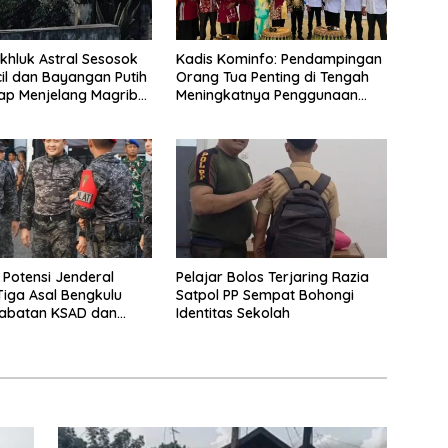
khluk Astral Sesosok
Kadis Kominfo: Pendampingan
il dan Bayangan Putih
Orang Tua Penting di Tengah
tiap Menjelang Magrib
Meningkatnya Penggunaan
 Salah Satu Warga
Smartphone oleh Anak
Potensi Jenderal
Pelajar Bolos Terjaring Razia
Tiga Asal Bengkulu
Satpol PP Sempat Bohongi
Jabatan KSAD dan
Identitas Sekolah
 TNI di Masa Depan