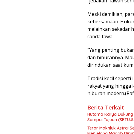
“jebakan” lawan se
Meski demikian, par
kebersamaan. Huku
melainkan sekadar 
canda tawa.
“Yang penting bukan
dan hiburannya. Mal
dirindukan saat kump
Tradisi kecil sepert
rakyat yang hingga 
hiburan modern.(Raf
Berita Terkait
Hutama Karya Dukung 
Sampai Tujuan (SETUJ
Teror Makhluk Astral S
Menjelang Magrib Dir