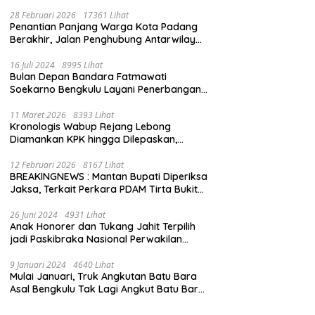
28 Februari 2026
17361 Lihat
Penantian Panjang Warga Kota Padang
Berakhir, Jalan Penghubung Antarwilayah
Kini Mulus
16 Juli 2024
8995 Lihat
Bulan Depan Bandara Fatmawati
Soekarno Bengkulu Layani Penerbangan
Bengkulu – Batam Bersama Super Air Jet
11 Maret 2026
8393 Lihat
Kronologis Wabup Rejang Lebong
Diamankan KPK hingga Dilepaskan,
Berawal dari Rumah Dinas Usai Salat Isya
12 Februari 2026
8167 Lihat
BREAKINGNEWS : Mantan Bupati Diperiksa
Jaksa, Terkait Perkara PDAM Tirta Bukit
Kaba
26 Juni 2024
4931 Lihat
Anak Honorer dan Tukang Jahit Terpilih
jadi Paskibraka Nasional Perwakilan
Bengkulu
9 Januari 2024
4640 Lihat
Mulai Januari, Truk Angkutan Batu Bara
Asal Bengkulu Tak Lagi Angkut Batu Bara
Jambi