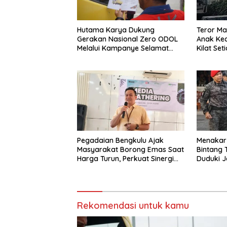
Hutama Karya Dukung
Teror Ma
Gerakan Nasional Zero ODOL
Anak Kec
Melalui Kampanye Selamat
Kilat Se
Sampai Tujuan (SETUJU)
Dirumah
Pegadaian Bengkulu Ajak
Menakar 
Masyarakat Borong Emas Saat
Bintang 
Harga Turun, Perkuat Sinergi
Duduki 
Bersama Media
Panglima
Rekomendasi untuk kamu