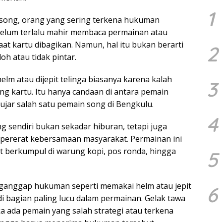
1
 song, orang yang sering terkena hukuman
belum terlalu mahir membaca permainan atau
at kartu dibagikan. Namun, hal itu bukan berarti
2
h atau tidak pintar.
helm atau dijepit telinga biasanya karena kalah
3
ng kartu. Itu hanya candaan di antara pemain
ujar salah satu pemain song di Bengkulu.
4
g sendiri bukan sekadar hiburan, tetapi juga
pererat kebersamaan masyarakat. Permainan ini
t berkumpul di warung kopi, pos ronda, hingga
5
anggap hukuman seperti memakai helm atau jepit
6
di bagian paling lucu dalam permainan. Gelak tawa
a ada pemain yang salah strategi atau terkena