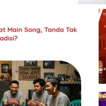
aat Main Song, Tanda Tak
adisi?