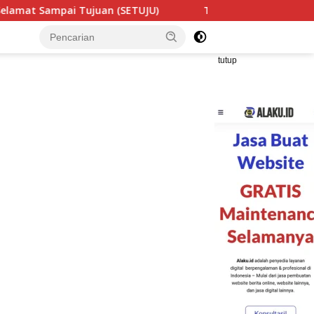
UJU)
Teror Makhluk Astral Sesosok Anak Kecil dan Baya
tutup