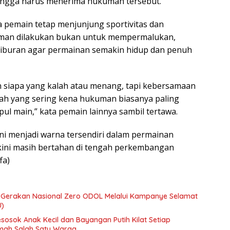
hingga harus menerima hukuman tersebut.
a pemain tetap menjunjung sportivitas dan
man dilakukan bukan untuk mempermalukan,
hiburan agar permainan semakin hidup dan penuh
 siapa yang kalah atau menang, tapi kebersamaan
ah yang sering kena hukuman biasanya paling
ul main,” kata pemain lainnya sambil tertawa.
i ini menjadi warna tersendiri dalam permainan
kini masih bertahan di tengah perkembangan
fa)
Gerakan Nasional Zero ODOL Melalui Kampanye Selamat
U)
esosok Anak Kecil dan Bayangan Putih Kilat Setiap
umah Salah Satu Warga