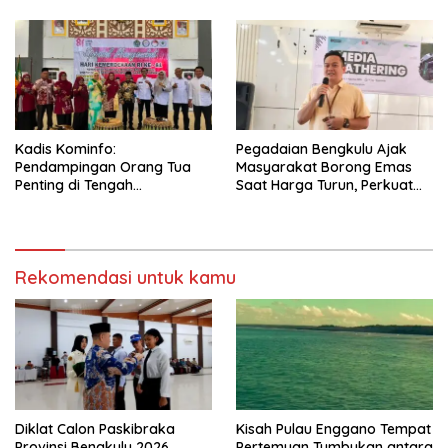
(SETUJU)
Salah Satu Warga
Kadis Kominfo:
Pegadaian Bengkulu Ajak
Pendampingan Orang Tua
Masyarakat Borong Emas
Penting di Tengah
Saat Harga Turun, Perkuat
Meningkatnya Penggunaan
Sinergi Bersama Media
Smartphone oleh Anak
Rekomendasi untuk kamu
Diklat Calon Paskibraka
Kisah Pulau Enggano Tempat
Provinsi Bengkulu 2026
Pertemuan Tumbukan antara