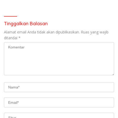
Meningkatnya Penggunaan
Sinergi Bersama Media
Smartphone oleh Anak
Tinggalkan Balasan
Alamat email Anda tidak akan dipublikasikan.
Ruas yang wajib
ditandai
*