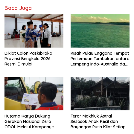
Baca Juga
Diklat Calon Paskibraka
Kisah Pulau Enggano Tempat
Provinsi Bengkulu 2026
Pertemuan Tumbukan antara
Resmi Dimulai
Lempeng Indo-Australia dan
Lempeng Eurasia (atau
Lempeng Sunda) : Jika
Terjadi Pelepasan Energi
Mendadak Potensi Gempa
8.4 SR dan Picu Tsunami 15
Meter
Hutama Karya Dukung
Teror Makhluk Astral
Gerakan Nasional Zero
Sesosok Anak Kecil dan
ODOL Melalui Kampanye
Bayangan Putih Kilat Setiap
Selamat Sampai Tujuan
Menjelang Magrib Dirumah