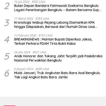
2
16 Juli 2024
8995 Lihat
Bulan Depan Bandara Fatmawati Soekarno Bengkulu
Layani Penerbangan Bengkulu – Batam Bersama Super
Air Jet
3
11 Maret 2026
8393 Lihat
Kronologis Wabup Rejang Lebong Diamankan KPK
hingga Dilepaskan, Berawal dari Rumah Dinas Usai
Salat Isya
4
12 Februari 2026
8167 Lihat
BREAKINGNEWS : Mantan Bupati Diperiksa Jaksa,
Terkait Perkara PDAM Tirta Bukit Kaba
5
26 Juni 2024
4931 Lihat
Anak Honorer dan Tukang Jahit Terpilih jadi Paskibraka
Nasional Perwakilan Bengkulu
6
9 Januari 2024
4640 Lihat
Mulai Januari, Truk Angkutan Batu Bara Asal Bengkulu
Tak Lagi Angkut Batu Bara Jambi