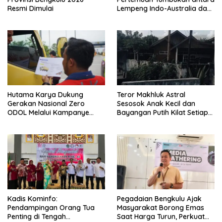
Resmi Dimulai
Lempeng Indo-Australia dan
Lempeng Eurasia (atau
Lempeng Sunda) : Jika
Terjadi Pelepasan Energi
Mendadak Potensi Gempa
8.4 SR dan Picu Tsunami 15
Meter
Hutama Karya Dukung
Teror Makhluk Astral
Gerakan Nasional Zero
Sesosok Anak Kecil dan
ODOL Melalui Kampanye
Bayangan Putih Kilat Setiap
Selamat Sampai Tujuan
Menjelang Magrib Dirumah
(SETUJU)
Salah Satu Warga
Kadis Kominfo:
Pegadaian Bengkulu Ajak
Pendampingan Orang Tua
Masyarakat Borong Emas
Penting di Tengah
Saat Harga Turun, Perkuat