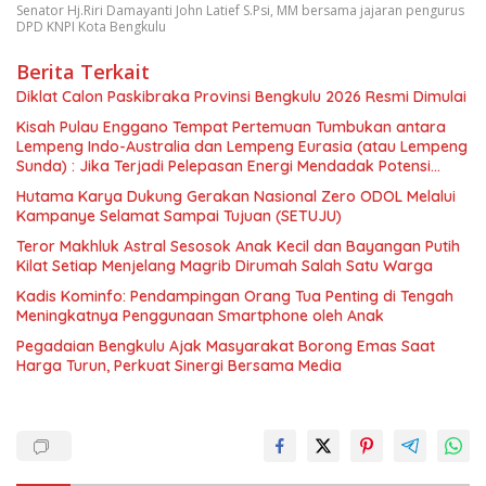
Senator Hj.Riri Damayanti John Latief S.Psi, MM bersama jajaran pengurus
DPD KNPI Kota Bengkulu
Berita Terkait
Diklat Calon Paskibraka Provinsi Bengkulu 2026 Resmi Dimulai
Kisah Pulau Enggano Tempat Pertemuan Tumbukan antara
Lempeng Indo-Australia dan Lempeng Eurasia (atau Lempeng
Sunda) : Jika Terjadi Pelepasan Energi Mendadak Potensi
Gempa 8.4 SR dan Picu Tsunami 15 Meter
Hutama Karya Dukung Gerakan Nasional Zero ODOL Melalui
Kampanye Selamat Sampai Tujuan (SETUJU)
Teror Makhluk Astral Sesosok Anak Kecil dan Bayangan Putih
Kilat Setiap Menjelang Magrib Dirumah Salah Satu Warga
Kadis Kominfo: Pendampingan Orang Tua Penting di Tengah
Meningkatnya Penggunaan Smartphone oleh Anak
Pegadaian Bengkulu Ajak Masyarakat Borong Emas Saat
Harga Turun, Perkuat Sinergi Bersama Media