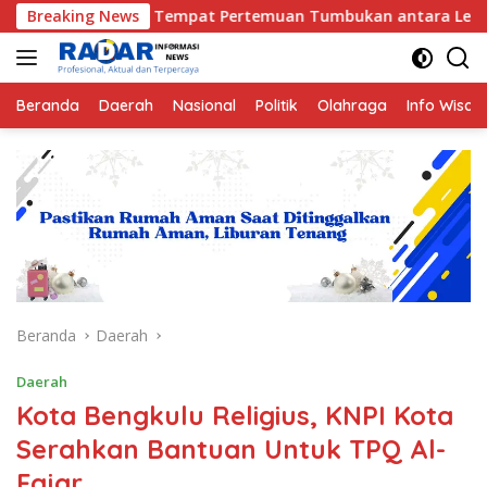
Langsung
pat Pertemuan Tumbukan antara Lempeng Indo-Australia dan L
Breaking News
ke
konten
Beranda
Daerah
Nasional
Politik
Olahraga
Info Wisat
Beranda
Daerah
Daerah
Kota Bengkulu Religius, KNPI Kota
Serahkan Bantuan Untuk TPQ Al-
Fajar