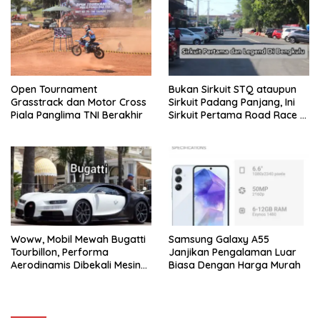
Open Tournament
Bukan Sirkuit STQ ataupun
Grasstrack dan Motor Cross
Sirkuit Padang Panjang, Ini
Piala Panglima TNI Berakhir
Sirkuit Pertama Road Race di
Bengkulu
Woww, Mobil Mewah Bugatti
Samsung Galaxy A55
Tourbillon, Performa
Janjikan Pengalaman Luar
Aerodinamis Dibekali Mesin
Biasa Dengan Harga Murah
V16 dan Tenaga 100km/Jam
Hanya 2 Detik. Segini
Harganya!