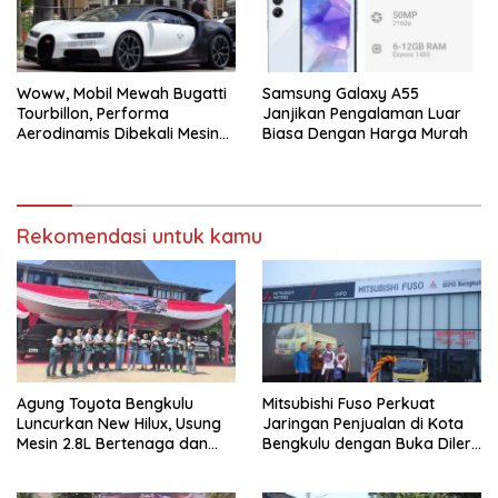
Woww, Mobil Mewah Bugatti
Samsung Galaxy A55
Tourbillon, Performa
Janjikan Pengalaman Luar
Aerodinamis Dibekali Mesin
Biasa Dengan Harga Murah
V16 dan Tenaga 100km/Jam
Hanya 2 Detik. Segini
Harganya!
Rekomendasi untuk kamu
Agung Toyota Bengkulu
Mitsubishi Fuso Perkuat
Luncurkan New Hilux, Usung
Jaringan Penjualan di Kota
Mesin 2.8L Bertenaga dan
Bengkulu dengan Buka Diler
Fitur Lebih Modern
PT. DIPO Internasional Pahala
Otomotif