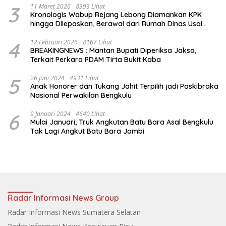
3
11 Maret 2026
8393 Lihat
Kronologis Wabup Rejang Lebong Diamankan KPK
hingga Dilepaskan, Berawal dari Rumah Dinas Usai
Salat Isya
4
12 Februari 2026
8167 Lihat
BREAKINGNEWS : Mantan Bupati Diperiksa Jaksa,
Terkait Perkara PDAM Tirta Bukit Kaba
5
26 Juni 2024
4931 Lihat
Anak Honorer dan Tukang Jahit Terpilih jadi Paskibraka
Nasional Perwakilan Bengkulu
6
9 Januari 2024
4640 Lihat
Mulai Januari, Truk Angkutan Batu Bara Asal Bengkulu
Tak Lagi Angkut Batu Bara Jambi
Radar Informasi News Group
Radar Informasi News Sumatera Selatan