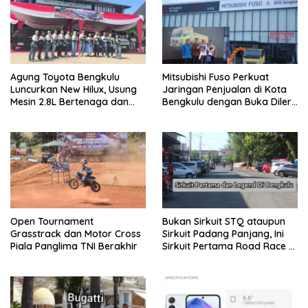
Agung Toyota Bengkulu
Mitsubishi Fuso Perkuat
Luncurkan New Hilux, Usung
Jaringan Penjualan di Kota
Mesin 2.8L Bertenaga dan
Bengkulu dengan Buka Diler
Fitur Lebih Modern
PT. DIPO Internasional Pahala
Otomotif
Open Tournament
Bukan Sirkuit STQ ataupun
Grasstrack dan Motor Cross
Sirkuit Padang Panjang, Ini
Piala Panglima TNI Berakhir
Sirkuit Pertama Road Race di
Bengkulu