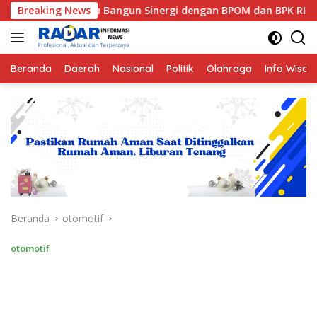
Langsung
kulu Bangun Sinergi dengan BPOM dan BPK RI
Breaking News
Mafindo 
ke
konten
Beranda
Daerah
Nasional
Politik
Olahraga
Info Wisat
Beranda
otomotif
otomotif