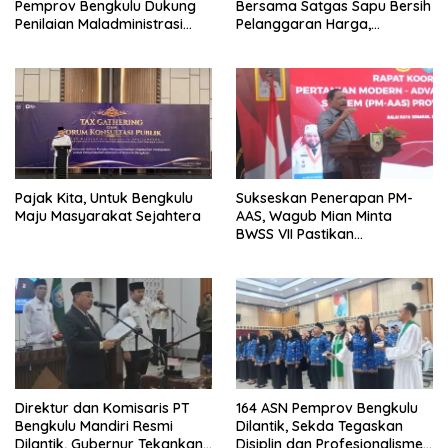
Pemprov Bengkulu Dukung
Bersama Satgas Sapu Bersih
Penilaian Maladministrasi
Pelanggaran Harga,
Pelayanan Publik
Keamanan, dan Mutu
Ombudsman RI Tahun 2026
Pangan, Harga TBS Sawit
Masih Jadi Sorotan
Pajak Kita, Untuk Bengkulu
Sukseskan Penerapan PM-
Maju Masyarakat Sejahtera
AAS, Wagub Mian Minta
BWSS VII Pastikan
Ketersediaan Irigasi untuk
Pertanian Modern
Direktur dan Komisaris PT
164 ASN Pemprov Bengkulu
Bengkulu Mandiri Resmi
Dilantik, Sekda Tegaskan
Dilantik, Gubernur Tekankan
Disiplin dan Profesionalisme