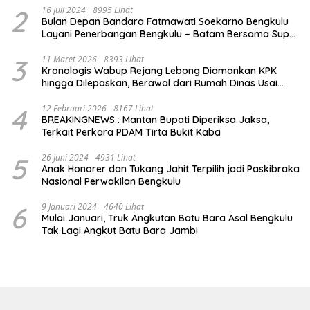
2
16 Juli 2024
8995 Lihat
Bulan Depan Bandara Fatmawati Soekarno Bengkulu
Layani Penerbangan Bengkulu – Batam Bersama Super
Air Jet
3
11 Maret 2026
8393 Lihat
Kronologis Wabup Rejang Lebong Diamankan KPK
hingga Dilepaskan, Berawal dari Rumah Dinas Usai
Salat Isya
4
12 Februari 2026
8167 Lihat
BREAKINGNEWS : Mantan Bupati Diperiksa Jaksa,
Terkait Perkara PDAM Tirta Bukit Kaba
5
26 Juni 2024
4931 Lihat
Anak Honorer dan Tukang Jahit Terpilih jadi Paskibraka
Nasional Perwakilan Bengkulu
6
9 Januari 2024
4640 Lihat
Mulai Januari, Truk Angkutan Batu Bara Asal Bengkulu
Tak Lagi Angkut Batu Bara Jambi