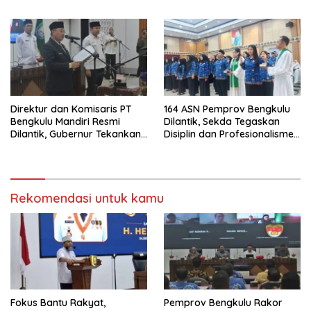
Ketersediaan Irigasi untuk
Pertanian Modern
Direktur dan Komisaris PT
164 ASN Pemprov Bengkulu
Bengkulu Mandiri Resmi
Dilantik, Sekda Tegaskan
Dilantik, Gubernur Tekankan
Disiplin dan Profesionalisme
Pentingnya Inovasi
Aparatur
Rekomendasi untuk kamu
Fokus Bantu Rakyat,
Pemprov Bengkulu Rakor