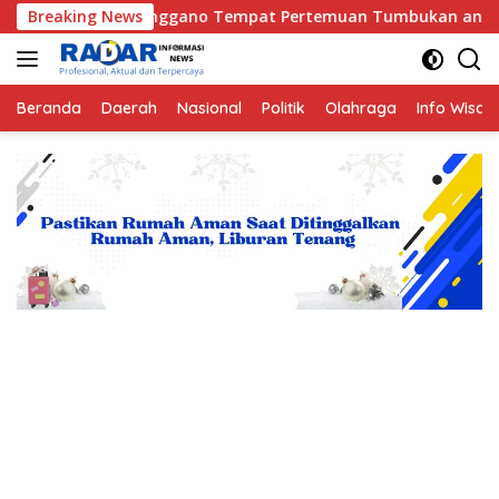
Langsung
 Enggano Tempat Pertemuan Tumbukan antara Lempeng Indo-Aust
Breaking News
ke
konten
Beranda
Daerah
Nasional
Politik
Olahraga
Info Wisat