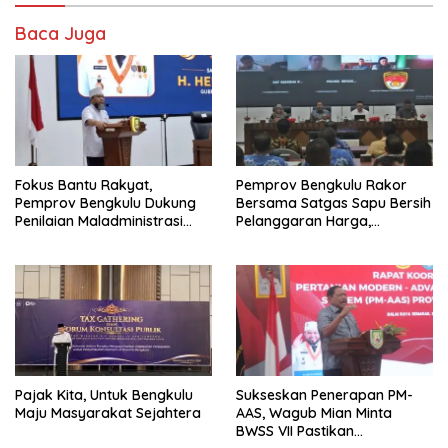
Baca Juga
Fokus Bantu Rakyat,
Pemprov Bengkulu Rakor
Pemprov Bengkulu Dukung
Bersama Satgas Sapu Bersih
Penilaian Maladministrasi
Pelanggaran Harga,
Pelayanan Publik
Keamanan, dan Mutu
Ombudsman RI Tahun 2026
Pangan, Harga TBS Sawit
Masih Jadi Sorotan
Pajak Kita, Untuk Bengkulu
Sukseskan Penerapan PM-
Maju Masyarakat Sejahtera
AAS, Wagub Mian Minta
BWSS VII Pastikan