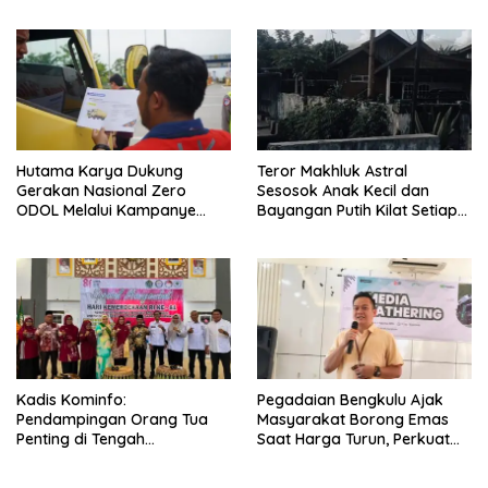
Lempeng Eurasia (atau
Lempeng Sunda) : Jika
Terjadi Pelepasan Energi
Mendadak Potensi Gempa
8.4 SR dan Picu Tsunami 15
Meter
Hutama Karya Dukung
Teror Makhluk Astral
Gerakan Nasional Zero
Sesosok Anak Kecil dan
ODOL Melalui Kampanye
Bayangan Putih Kilat Setiap
Selamat Sampai Tujuan
Menjelang Magrib Dirumah
(SETUJU)
Salah Satu Warga
Kadis Kominfo:
Pegadaian Bengkulu Ajak
Pendampingan Orang Tua
Masyarakat Borong Emas
Penting di Tengah
Saat Harga Turun, Perkuat
Meningkatnya Penggunaan
Sinergi Bersama Media
Smartphone oleh Anak