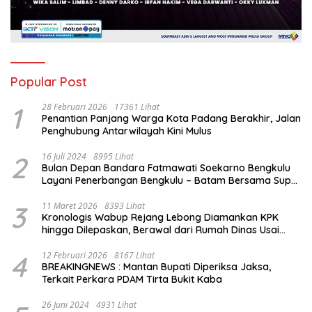
Popular Post
1
28 Februari 2026
17361 Lihat
Penantian Panjang Warga Kota Padang Berakhir, Jalan
Penghubung Antarwilayah Kini Mulus
2
16 Juli 2024
8995 Lihat
Bulan Depan Bandara Fatmawati Soekarno Bengkulu
Layani Penerbangan Bengkulu – Batam Bersama Super
Air Jet
3
11 Maret 2026
8393 Lihat
Kronologis Wabup Rejang Lebong Diamankan KPK
hingga Dilepaskan, Berawal dari Rumah Dinas Usai
Salat Isya
4
12 Februari 2026
8167 Lihat
BREAKINGNEWS : Mantan Bupati Diperiksa Jaksa,
Terkait Perkara PDAM Tirta Bukit Kaba
26 Juni 2024
4931 Lihat