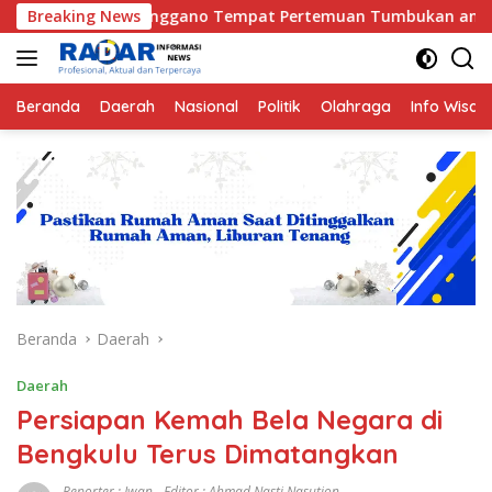
Langsung
nggano Tempat Pertemuan Tumbukan antara Lempeng Indo-Austra
Breaking News
ke
konten
Beranda
Daerah
Nasional
Politik
Olahraga
Info Wisat
Beranda
Daerah
Daerah
Persiapan Kemah Bela Negara di
Bengkulu Terus Dimatangkan
Reporter : Iwan - Editor : Ahmad Nasti Nasution