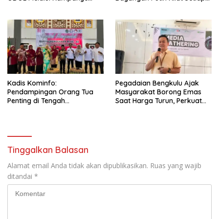
Selamat Sampai Tujuan
Menjelang Magrib Dirumah
(SETUJU)
Salah Satu Warga
Kadis Kominfo:
Pegadaian Bengkulu Ajak
Pendampingan Orang Tua
Masyarakat Borong Emas
Penting di Tengah
Saat Harga Turun, Perkuat
Meningkatnya Penggunaan
Sinergi Bersama Media
Smartphone oleh Anak
Tinggalkan Balasan
Alamat email Anda tidak akan dipublikasikan.
Ruas yang wajib
ditandai
*