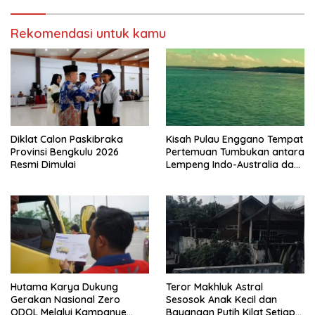
Rekomendasi untuk kamu
Diklat Calon Paskibraka
Kisah Pulau Enggano Tempat
Provinsi Bengkulu 2026
Pertemuan Tumbukan antara
Resmi Dimulai
Lempeng Indo-Australia dan
Lempeng Eurasia (atau
Lempeng Sunda) : Jika
Terjadi Pelepasan Energi
Mendadak Potensi Gempa
8.4 SR dan Picu Tsunami 15
Meter
Hutama Karya Dukung
Teror Makhluk Astral
Gerakan Nasional Zero
Sesosok Anak Kecil dan
ODOL Melalui Kampanye
Bayangan Putih Kilat Setiap