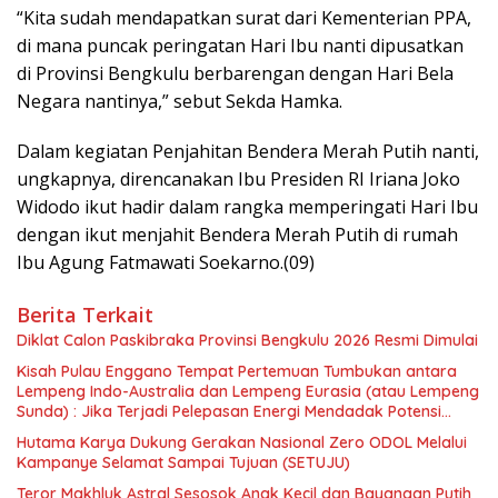
“Kita sudah mendapatkan surat dari Kementerian PPA,
di mana puncak peringatan Hari Ibu nanti dipusatkan
di Provinsi Bengkulu berbarengan dengan Hari Bela
Negara nantinya,” sebut Sekda Hamka.
Dalam kegiatan Penjahitan Bendera Merah Putih nanti,
ungkapnya, direncanakan Ibu Presiden RI Iriana Joko
Widodo ikut hadir dalam rangka memperingati Hari Ibu
dengan ikut menjahit Bendera Merah Putih di rumah
Ibu Agung Fatmawati Soekarno.(09)
Berita Terkait
Diklat Calon Paskibraka Provinsi Bengkulu 2026 Resmi Dimulai
Kisah Pulau Enggano Tempat Pertemuan Tumbukan antara
Lempeng Indo-Australia dan Lempeng Eurasia (atau Lempeng
Sunda) : Jika Terjadi Pelepasan Energi Mendadak Potensi
Gempa 8.4 SR dan Picu Tsunami 15 Meter
Hutama Karya Dukung Gerakan Nasional Zero ODOL Melalui
Kampanye Selamat Sampai Tujuan (SETUJU)
Teror Makhluk Astral Sesosok Anak Kecil dan Bayangan Putih