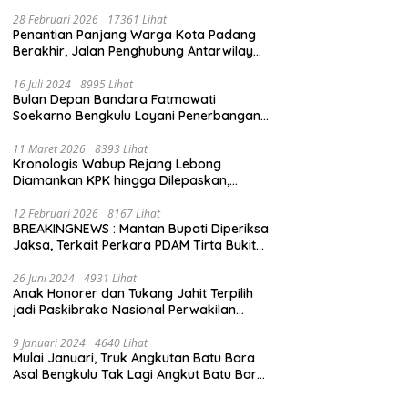
28 Februari 2026
17361 Lihat
Penantian Panjang Warga Kota Padang
Berakhir, Jalan Penghubung Antarwilayah
Kini Mulus
16 Juli 2024
8995 Lihat
Bulan Depan Bandara Fatmawati
Soekarno Bengkulu Layani Penerbangan
Bengkulu – Batam Bersama Super Air Jet
11 Maret 2026
8393 Lihat
Kronologis Wabup Rejang Lebong
Diamankan KPK hingga Dilepaskan,
Berawal dari Rumah Dinas Usai Salat Isya
12 Februari 2026
8167 Lihat
BREAKINGNEWS : Mantan Bupati Diperiksa
Jaksa, Terkait Perkara PDAM Tirta Bukit
Kaba
26 Juni 2024
4931 Lihat
Anak Honorer dan Tukang Jahit Terpilih
jadi Paskibraka Nasional Perwakilan
Bengkulu
9 Januari 2024
4640 Lihat
Mulai Januari, Truk Angkutan Batu Bara
Asal Bengkulu Tak Lagi Angkut Batu Bara
Jambi