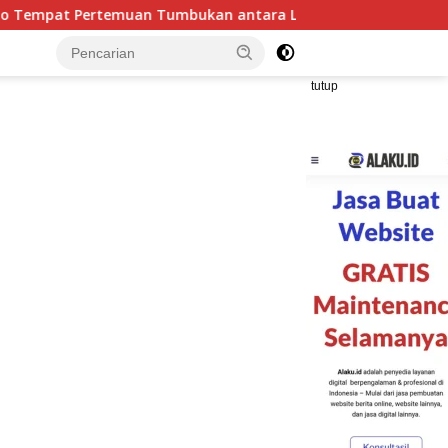
ntara Lempeng Indo-Australia dan Lempeng Eurasia (atau Lemp
tutup