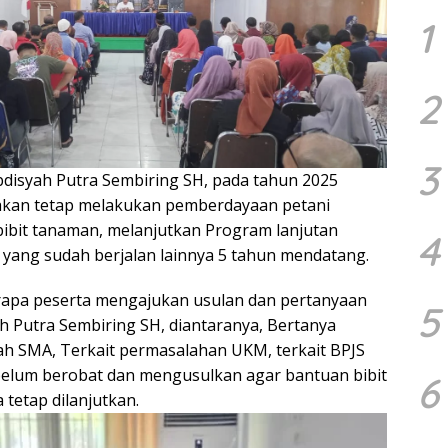
1
2
3
disyah Putra Sembiring SH, pada tahun 2025
 akan tetap melakukan pemberdayaan petani
ibit tanaman, melanjutkan Program lanjutan
4
 yang sudah berjalan lainnya 5 tahun mendatang.
erapa peserta mengajukan usulan dan pertanyaan
5
h Putra Sembiring SH, diantaranya, Bertanya
lah SMA, Terkait permasalahan UKM, terkait BPJS
belum berobat dan mengusulkan agar bantuan bibit
6
 tetap dilanjutkan.