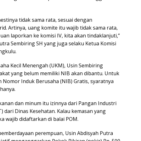
stinya tidak sama rata, sesuai dengan
. Artinya, uang komite itu wajib tidak sama rata,
an laporkan ke komisi IV, kita akan tindaklanjuti,”
Putra Sembiring SH yang juga selaku Ketua Komisi
ngkulu.
saha Kecil Menengah (UKM), Usin Sembiring
kat yang belum memiliki NIB akan dibantu. Untuk
 Nomor Induk Berusaha (NIB) Gratis, syaratnya
hanya.
anan dan minum itu izinnya dari Pangan Industri
 dari Dinas Kesehatan. Kalau kemasan yang
 wajib didaftarkan di balai POM.
t pemberdayaan perempuan, Usin Abdisyah Putra
iatif menganggarkan Pokok Pikiran (pokir) Rp. 500