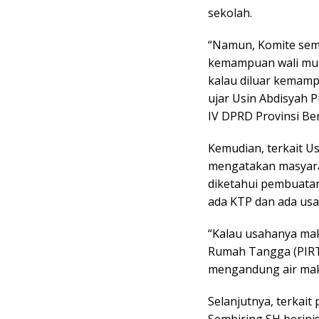
sekolah.
“Namun, Komite seme
kemampuan wali murid
kalau diluar kemampu
ujar Usin Abdisyah 
IV DPRD Provinsi Be
Kemudian, terkait U
mengatakan masyara
diketahui pembuatan
ada KTP dan ada usa
“Kalau usahanya mak
Rumah Tangga (PIRT)
mengandung air maka
Selanjutnya, terkai
Sembiring SH berinis