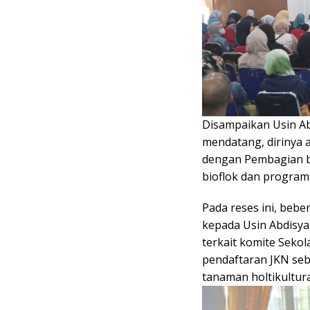
Disampaikan Usin Ab
mendatang, dirinya
dengan Pembagian b
bioflok dan program
Pada reses ini, beb
kepada Usin Abdisya
terkait komite Seko
pendaftaran JKN se
tanaman holtikultura