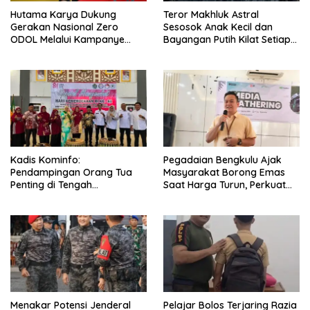
Hutama Karya Dukung
Teror Makhluk Astral
Gerakan Nasional Zero
Sesosok Anak Kecil dan
ODOL Melalui Kampanye
Bayangan Putih Kilat Setiap
Selamat Sampai Tujuan
Menjelang Magrib Dirumah
(SETUJU)
Salah Satu Warga
Kadis Kominfo:
Pegadaian Bengkulu Ajak
Pendampingan Orang Tua
Masyarakat Borong Emas
Penting di Tengah
Saat Harga Turun, Perkuat
Meningkatnya Penggunaan
Sinergi Bersama Media
Smartphone oleh Anak
Menakar Potensi Jenderal
Pelajar Bolos Terjaring Razia