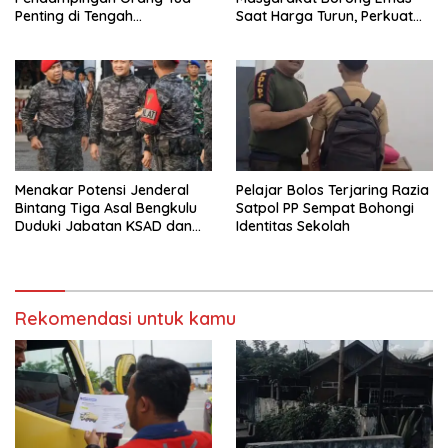
Penting di Tengah
Saat Harga Turun, Perkuat
Meningkatnya Penggunaan
Sinergi Bersama Media
Smartphone oleh Anak
Menakar Potensi Jenderal
Pelajar Bolos Terjaring Razia
Bintang Tiga Asal Bengkulu
Satpol PP Sempat Bohongi
Duduki Jabatan KSAD dan
Identitas Sekolah
Panglima TNI di Masa Depan
Rekomendasi untuk kamu