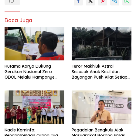
Baca Juga
Hutama Karya Dukung
Teror Makhluk Astral
Gerakan Nasional Zero
Sesosok Anak Kecil dan
ODOL Melalui Kampanye
Bayangan Putih Kilat Setiap
Selamat Sampai Tujuan
Menjelang Magrib Dirumah
(SETUJU)
Salah Satu Warga
Kadis Kominfo:
Pegadaian Bengkulu Ajak
Pendampingan Orang Tua
Masyarakat Borong Emas