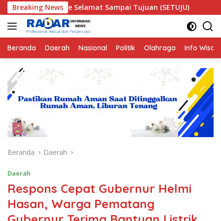
Langsung
mpanye Selamat Sampai Tujuan (SETUJU)
Breaking News
Teror Makhlu
ke
konten
Beranda
Daerah
Nasional
Politik
Olahraga
Info Wisat
Beranda
Daerah
Daerah
Respons Cepat Gubernur Helmi
Hasan, Warga Pematang
Gubernur Terima Bantuan Listrik