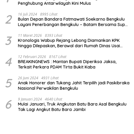
Penghubung Antarwilayah Kini Mulus
2
16 Juli 2024
8995 Lihat
Bulan Depan Bandara Fatmawati Soekarno Bengkulu
Layani Penerbangan Bengkulu – Batam Bersama Super
Air Jet
3
11 Maret 2026
8393 Lihat
Kronologis Wabup Rejang Lebong Diamankan KPK
hingga Dilepaskan, Berawal dari Rumah Dinas Usai
Salat Isya
4
12 Februari 2026
8167 Lihat
BREAKINGNEWS : Mantan Bupati Diperiksa Jaksa,
Terkait Perkara PDAM Tirta Bukit Kaba
5
26 Juni 2024
4931 Lihat
Anak Honorer dan Tukang Jahit Terpilih jadi Paskibraka
Nasional Perwakilan Bengkulu
6
9 Januari 2024
4640 Lihat
Mulai Januari, Truk Angkutan Batu Bara Asal Bengkulu
Tak Lagi Angkut Batu Bara Jambi