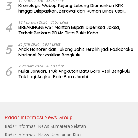
3
11 Maret 2026
8393 Lihat
Kronologis Wabup Rejang Lebong Diamankan KPK
hingga Dilepaskan, Berawal dari Rumah Dinas Usai
Salat Isya
4
12 Februari 2026
8167 Lihat
BREAKINGNEWS : Mantan Bupati Diperiksa Jaksa,
Terkait Perkara PDAM Tirta Bukit Kaba
5
26 Juni 2024
4931 Lihat
Anak Honorer dan Tukang Jahit Terpilih jadi Paskibraka
Nasional Perwakilan Bengkulu
6
9 Januari 2024
4640 Lihat
Mulai Januari, Truk Angkutan Batu Bara Asal Bengkulu
Tak Lagi Angkut Batu Bara Jambi
Radar Informasi News Group
Radar Informasi News Sumatera Selatan
Radar Informasi News Kepulauan Riau