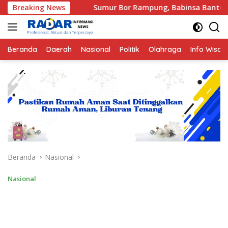
Langsung
Breaking News
Sumur Bor Rampung, Babinsa Bantu Atasi Krisis Air Bersih
ke
konten
Beranda
Daerah
Nasional
Politik
Olahraga
Info Wisat
Beranda
Nasional
Nasional