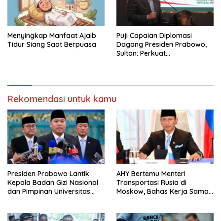
Menyingkap Manfaat Ajaib
Puji Capaian Diplomasi
Tidur Siang Saat Berpuasa
Dagang Presiden Prabowo,
Sultan: Perkuat
Pengembangan Koperasi
Merah Putih
Rekomendasi untuk kamu
Presiden Prabowo Lantik
AHY Bertemu Menteri
Kepala Badan Gizi Nasional
Transportasi Rusia di
dan Pimpinan Universitas
Moskow, Bahas Kerja Sama
Republik Indonesia
Strategis Perkuat
Konektivitas Indonesia