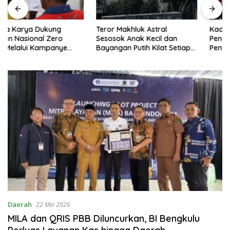
Teror Makhluk Astral
Kadis Kominfo:
Sesosok Anak Kecil dan
Pendampingan Orang Tua
Bayangan Putih Kilat Setiap
Penting di Tengah
Menjelang Magrib Dirumah
Meningkatnya Penggunaan
Salah Satu Warga
Smartphone oleh Anak
Daerah
22 Mei 2026
MILA dan QRIS PBB Diluncurkan, BI Bengkulu