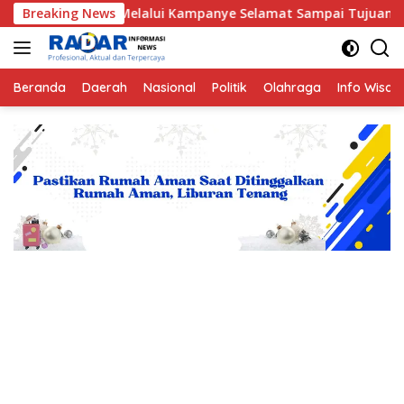
Langsung
o ODOL Melalui Kampanye Selamat Sampai Tujuan (SETUJU)
Breaking News
ke
konten
Beranda
Daerah
Nasional
Politik
Olahraga
Info Wisat