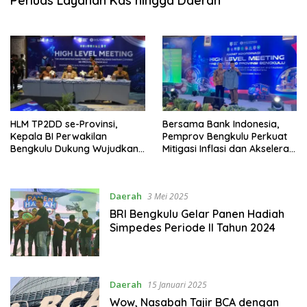
Perluas Layanan Kas hingga Daerah
HLM TP2DD se-Provinsi,
Bersama Bank Indonesia,
Kepala BI Perwakilan
Pemprov Bengkulu Perkuat
Bengkulu Dukung Wujudkan
Mitigasi Inflasi dan Akselerasi
Good Governance dan
Digitalisasi Daerah
Digitalisasi
Daerah
3 Mei 2025
BRI Bengkulu Gelar Panen Hadiah
Simpedes Periode II Tahun 2024
Daerah
15 Januari 2025
Wow, Nasabah Tajir BCA dengan