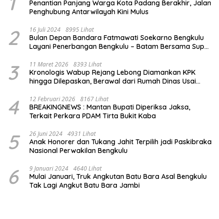
1
Penantian Panjang Warga Kota Padang Berakhir, Jalan
Penghubung Antarwilayah Kini Mulus
2
16 Juli 2024
8995 Lihat
Bulan Depan Bandara Fatmawati Soekarno Bengkulu
Layani Penerbangan Bengkulu – Batam Bersama Super
Air Jet
3
11 Maret 2026
8393 Lihat
Kronologis Wabup Rejang Lebong Diamankan KPK
hingga Dilepaskan, Berawal dari Rumah Dinas Usai
Salat Isya
4
12 Februari 2026
8167 Lihat
BREAKINGNEWS : Mantan Bupati Diperiksa Jaksa,
Terkait Perkara PDAM Tirta Bukit Kaba
5
26 Juni 2024
4931 Lihat
Anak Honorer dan Tukang Jahit Terpilih jadi Paskibraka
Nasional Perwakilan Bengkulu
6
9 Januari 2024
4640 Lihat
Mulai Januari, Truk Angkutan Batu Bara Asal Bengkulu
Tak Lagi Angkut Batu Bara Jambi