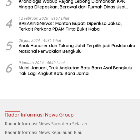
3
Kronologis Wabup Rejang Lebong Diamankan KPK
hingga Dilepaskan, Berawal dari Rumah Dinas Usai
Salat Isya
4
12 Februari 2026
8167 Lihat
BREAKINGNEWS : Mantan Bupati Diperiksa Jaksa,
Terkait Perkara PDAM Tirta Bukit Kaba
5
26 Juni 2024
4931 Lihat
Anak Honorer dan Tukang Jahit Terpilih jadi Paskibraka
Nasional Perwakilan Bengkulu
6
9 Januari 2024
4640 Lihat
Mulai Januari, Truk Angkutan Batu Bara Asal Bengkulu
Tak Lagi Angkut Batu Bara Jambi
Radar Informasi News Group
Radar Informasi News Sumatera Selatan
Radar Informasi News Kepulauan Riau