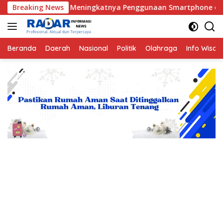
Langsung
Tengah Meningkatnya Penggunaan Smartphone oleh Anak
Breaking News
ke
konten
Beranda
Daerah
Nasional
Politik
Olahraga
Info Wisat