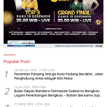
Popular Post
1
28 Februari 2026
17361 Lihat
Penantian Panjang Warga Kota Padang Berakhir, Jalan
Penghubung Antarwilayah Kini Mulus
2
16 Juli 2024
8994 Lihat
Bulan Depan Bandara Fatmawati Soekarno Bengkulu
Layani Penerbangan Bengkulu – Batam Bersama Super
Air Jet
11 Maret 2026
8392 Lihat