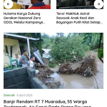
Hutama Karya Dukung
Teror Makhluk Astral
Gerakan Nasional Zero
Sesosok Anak Kecil dan
ODOL Melalui Kampanye
Bayangan Putih Kilat Setiap
Selamat Sampai Tujuan
Menjelang Magrib Dirumah
(SETUJU)
Salah Satu Warga
Daerah
6 April 2026
Banjir Rendam RT 7 Muaradua, 55 Warga