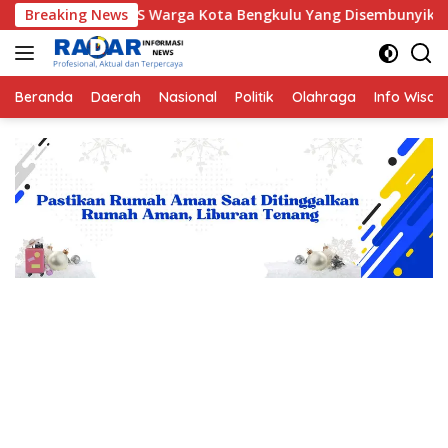
Langsung
i YS Warga Kota Bengkulu Yang Disembunyikan Jin di Belakang 
Breaking News
ke
konten
Beranda
Daerah
Nasional
Politik
Olahraga
Info Wisat