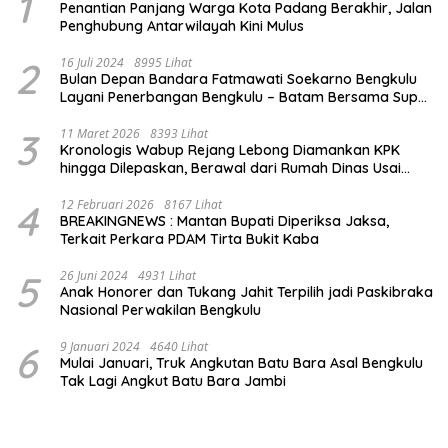
1
Penantian Panjang Warga Kota Padang Berakhir, Jalan
Penghubung Antarwilayah Kini Mulus
2
16 Juli 2024
8995 Lihat
Bulan Depan Bandara Fatmawati Soekarno Bengkulu
Layani Penerbangan Bengkulu – Batam Bersama Super
Air Jet
3
11 Maret 2026
8393 Lihat
Kronologis Wabup Rejang Lebong Diamankan KPK
hingga Dilepaskan, Berawal dari Rumah Dinas Usai
Salat Isya
4
12 Februari 2026
8167 Lihat
BREAKINGNEWS : Mantan Bupati Diperiksa Jaksa,
Terkait Perkara PDAM Tirta Bukit Kaba
5
26 Juni 2024
4931 Lihat
Anak Honorer dan Tukang Jahit Terpilih jadi Paskibraka
Nasional Perwakilan Bengkulu
6
9 Januari 2024
4640 Lihat
Mulai Januari, Truk Angkutan Batu Bara Asal Bengkulu
Tak Lagi Angkut Batu Bara Jambi