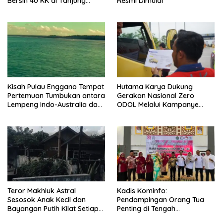
Bersih 40 KK di Tanjung
Resmi Dimulai
Aman
Kisah Pulau Enggano Tempat
Hutama Karya Dukung
Pertemuan Tumbukan antara
Gerakan Nasional Zero
Lempeng Indo-Australia dan
ODOL Melalui Kampanye
Lempeng Eurasia (atau
Selamat Sampai Tujuan
Lempeng Sunda) : Jika
(SETUJU)
Terjadi Pelepasan Energi
Mendadak Potensi Gempa
8.4 SR dan Picu Tsunami 15
Meter
Teror Makhluk Astral
Kadis Kominfo:
Sesosok Anak Kecil dan
Pendampingan Orang Tua
Bayangan Putih Kilat Setiap
Penting di Tengah
Menjelang Magrib Dirumah
Meningkatnya Penggunaan