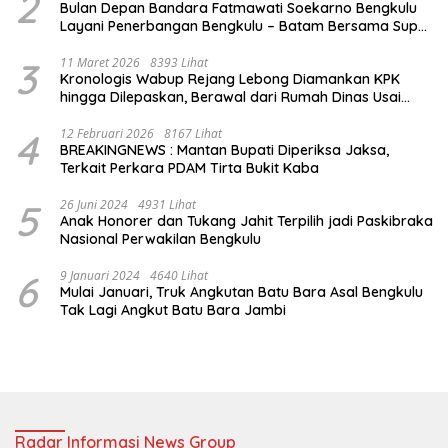
2
Bulan Depan Bandara Fatmawati Soekarno Bengkulu
Layani Penerbangan Bengkulu – Batam Bersama Super
Air Jet
3
11 Maret 2026
8393 Lihat
Kronologis Wabup Rejang Lebong Diamankan KPK
hingga Dilepaskan, Berawal dari Rumah Dinas Usai
Salat Isya
4
12 Februari 2026
8167 Lihat
BREAKINGNEWS : Mantan Bupati Diperiksa Jaksa,
Terkait Perkara PDAM Tirta Bukit Kaba
5
26 Juni 2024
4931 Lihat
Anak Honorer dan Tukang Jahit Terpilih jadi Paskibraka
Nasional Perwakilan Bengkulu
6
9 Januari 2024
4640 Lihat
Mulai Januari, Truk Angkutan Batu Bara Asal Bengkulu
Tak Lagi Angkut Batu Bara Jambi
Radar Informasi News Group