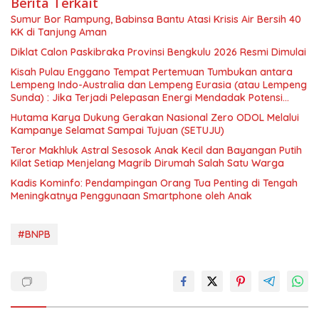
Berita Terkait
Sumur Bor Rampung, Babinsa Bantu Atasi Krisis Air Bersih 40
KK di Tanjung Aman
Diklat Calon Paskibraka Provinsi Bengkulu 2026 Resmi Dimulai
Kisah Pulau Enggano Tempat Pertemuan Tumbukan antara
Lempeng Indo-Australia dan Lempeng Eurasia (atau Lempeng
Sunda) : Jika Terjadi Pelepasan Energi Mendadak Potensi
Gempa 8.4 SR dan Picu Tsunami 15 Meter
Hutama Karya Dukung Gerakan Nasional Zero ODOL Melalui
Kampanye Selamat Sampai Tujuan (SETUJU)
Teror Makhluk Astral Sesosok Anak Kecil dan Bayangan Putih
Kilat Setiap Menjelang Magrib Dirumah Salah Satu Warga
Kadis Kominfo: Pendampingan Orang Tua Penting di Tengah
Meningkatnya Penggunaan Smartphone oleh Anak
#BNPB