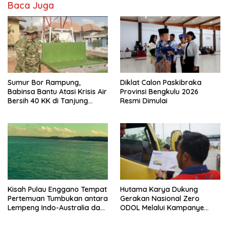
Baca Juga
Sumur Bor Rampung,
Diklat Calon Paskibraka
Babinsa Bantu Atasi Krisis Air
Provinsi Bengkulu 2026
Bersih 40 KK di Tanjung
Resmi Dimulai
Aman
Kisah Pulau Enggano Tempat
Hutama Karya Dukung
Pertemuan Tumbukan antara
Gerakan Nasional Zero
Lempeng Indo-Australia dan
ODOL Melalui Kampanye
Lempeng Eurasia (atau
Selamat Sampai Tujuan
Lempeng Sunda) : Jika
(SETUJU)