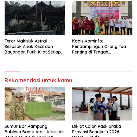
Terjadi Pelepasan Energi
Mendadak Potensi Gempa
8.4 SR dan Picu Tsunami 15
Meter
Teror Makhluk Astral
Kadis Kominfo:
Sesosok Anak Kecil dan
Pendampingan Orang Tua
Bayangan Putih Kilat Setiap
Penting di Tengah
Menjelang Magrib Dirumah
Meningkatnya Penggunaan
Salah Satu Warga
Smartphone oleh Anak
Rekomendasi untuk kamu
Sumur Bor Rampung,
Diklat Calon Paskibraka
Babinsa Bantu Atasi Krisis Air
Provinsi Bengkulu 2026