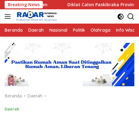
Langsung
man
Breaking News
Diklat Calon Paskibraka Provinsi Bengkulu 2026 Res
ke
konten
Beranda
Daerah
Nasional
Politik
Olahraga
Info Wisat
Beranda
Daerah
Daerah