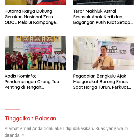
Hutama Karya Dukung
Teror Makhluk Astral
Gerakan Nasional Zero
Sesosok Anak Kecil dan
ODOL Melalui Kampanye
Bayangan Putih Kilat Setiap
Selamat Sampai Tujuan
Menjelang Magrib Dirumah
(SETUJU)
Salah Satu Warga
Kadis Kominfo:
Pegadaian Bengkulu Ajak
Pendampingan Orang Tua
Masyarakat Borong Emas
Penting di Tengah
Saat Harga Turun, Perkuat
Meningkatnya Penggunaan
Sinergi Bersama Media
Smartphone oleh Anak
Tinggalkan Balasan
Alamat email Anda tidak akan dipublikasikan.
Ruas yang wajib
ditandai
*