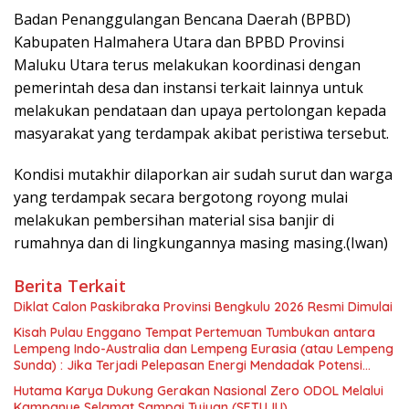
Badan Penanggulangan Bencana Daerah (BPBD)
Kabupaten Halmahera Utara dan BPBD Provinsi
Maluku Utara terus melakukan koordinasi dengan
pemerintah desa dan instansi terkait lainnya untuk
melakukan pendataan dan upaya pertolongan kepada
masyarakat yang terdampak akibat peristiwa tersebut.
Kondisi mutakhir dilaporkan air sudah surut dan warga
yang terdampak secara bergotong royong mulai
melakukan pembersihan material sisa banjir di
rumahnya dan di lingkungannya masing masing.(Iwan)
Berita Terkait
Diklat Calon Paskibraka Provinsi Bengkulu 2026 Resmi Dimulai
Kisah Pulau Enggano Tempat Pertemuan Tumbukan antara
Lempeng Indo-Australia dan Lempeng Eurasia (atau Lempeng
Sunda) : Jika Terjadi Pelepasan Energi Mendadak Potensi
Gempa 8.4 SR dan Picu Tsunami 15 Meter
Hutama Karya Dukung Gerakan Nasional Zero ODOL Melalui
Kampanye Selamat Sampai Tujuan (SETUJU)