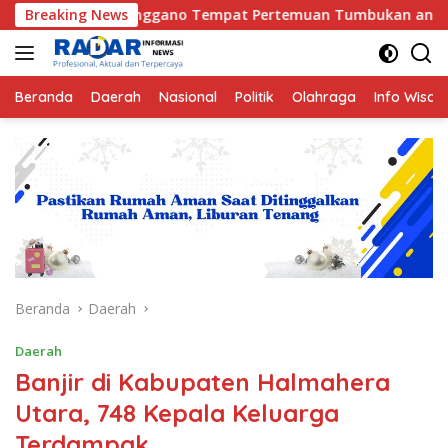
Langsung
ggano Tempat Pertemuan Tumbukan antara Lempeng Indo-Austra
Breaking News
ke
konten
Beranda
Daerah
Nasional
Politik
Olahraga
Info Wisat
Beranda
Daerah
Daerah
Banjir di Kabupaten Halmahera
Utara, 748 Kepala Keluarga
Terdampak