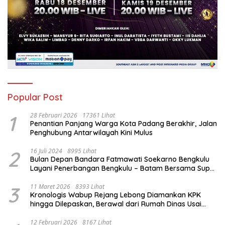
Popular Post
1
28 Februari 2026
17361 Lihat
Penantian Panjang Warga Kota Padang Berakhir, Jalan
Penghubung Antarwilayah Kini Mulus
2
16 Juli 2024
8995 Lihat
Bulan Depan Bandara Fatmawati Soekarno Bengkulu
Layani Penerbangan Bengkulu – Batam Bersama Super
Air Jet
3
11 Maret 2026
8393 Lihat
Kronologis Wabup Rejang Lebong Diamankan KPK
hingga Dilepaskan, Berawal dari Rumah Dinas Usai
Salat Isya
12 Februari 2026
8167 Lihat