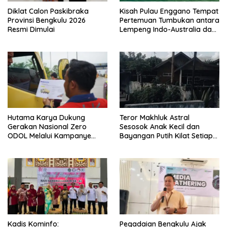
Diklat Calon Paskibraka
Kisah Pulau Enggano Tempat
Provinsi Bengkulu 2026
Pertemuan Tumbukan antara
Resmi Dimulai
Lempeng Indo-Australia dan
Lempeng Eurasia (atau
Lempeng Sunda) : Jika
Terjadi Pelepasan Energi
Mendadak Potensi Gempa
8.4 SR dan Picu Tsunami 15
Meter
Hutama Karya Dukung
Teror Makhluk Astral
Gerakan Nasional Zero
Sesosok Anak Kecil dan
ODOL Melalui Kampanye
Bayangan Putih Kilat Setiap
Selamat Sampai Tujuan
Menjelang Magrib Dirumah
(SETUJU)
Salah Satu Warga
Kadis Kominfo:
Pegadaian Bengkulu Ajak