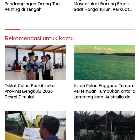
Pendampingan Orang Tua
Masyarakat Borong Emas
Penting di Tengah
Saat Harga Turun, Perkuat
Meningkatnya Penggunaan
Sinergi Bersama Media
Smartphone oleh Anak
Rekomendasi untuk kamu
Diklat Calon Paskibraka
Kisah Pulau Enggano Tempat
Provinsi Bengkulu 2026
Pertemuan Tumbukan antara
Resmi Dimulai
Lempeng Indo-Australia dan
Lempeng Eurasia (atau
Lempeng Sunda) : Jika
Terjadi Pelepasan Energi
Mendadak Potensi Gempa
8.4 SR dan Picu Tsunami 15
Meter