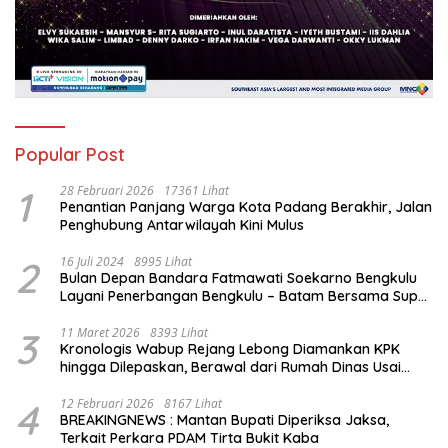
Popular Post
1
28 Februari 2026
17361 Lihat
Penantian Panjang Warga Kota Padang Berakhir, Jalan
Penghubung Antarwilayah Kini Mulus
2
16 Juli 2024
8995 Lihat
Bulan Depan Bandara Fatmawati Soekarno Bengkulu
Layani Penerbangan Bengkulu – Batam Bersama Super
Air Jet
3
11 Maret 2026
8393 Lihat
Kronologis Wabup Rejang Lebong Diamankan KPK
hingga Dilepaskan, Berawal dari Rumah Dinas Usai
Salat Isya
4
12 Februari 2026
8167 Lihat
BREAKINGNEWS : Mantan Bupati Diperiksa Jaksa,
Terkait Perkara PDAM Tirta Bukit Kaba