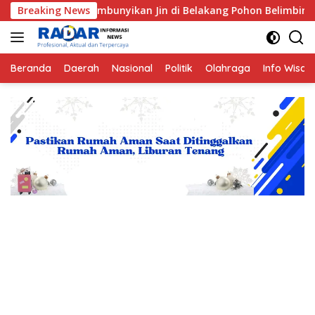
Langsung
Disembunyikan Jin di Belakang Pohon Belimbing
Breaking News
Hutama
ke
konten
Beranda
Daerah
Nasional
Politik
Olahraga
Info Wisat