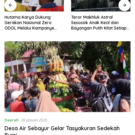
Hutama Karya Dukung
Teror Makhluk Astral
Gerakan Nasional Zero
Sesosok Anak Kecil dan
ODOL Melalui Kampanye
Bayangan Putih Kilat Setiap
Selamat Sampai Tujuan
Menjelang Magrib Dirumah
(SETUJU)
Salah Satu Warga
Daerah
26 Januari 2026
Desa Air Sebayur Gelar Tasyakuran Sedekah