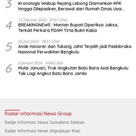
3
Kronologis Wabup Rejang Lebong Diamankan KPK
hingga Dilepaskan, Berawal dari Rumah Dinas Usai
Salat Isya
4
12 Februari 2026
8167 Lihat
BREAKINGNEWS : Mantan Bupati Diperiksa Jaksa,
Terkait Perkara PDAM Tirta Bukit Kaba
5
26 Juni 2024
4931 Lihat
Anak Honorer dan Tukang Jahit Terpilih jadi Paskibraka
Nasional Perwakilan Bengkulu
6
9 Januari 2024
4640 Lihat
Mulai Januari, Truk Angkutan Batu Bara Asal Bengkulu
Tak Lagi Angkut Batu Bara Jambi
Radar Informasi News Group
Radar Informasi News Sumatera Selatan
Radar Informasi News Kepulauan Riau