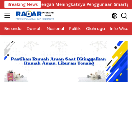
Langsung
enting di Tengah Meningkatnya Penggunaan Smartphone oleh 
Breaking News
ke
konten
Beranda
Daerah
Nasional
Politik
Olahraga
Info Wisat