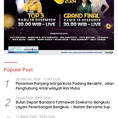
Popular Post
1
28 Februari 2026
17361 Lihat
Penantian Panjang Warga Kota Padang Berakhir, Jalan
Penghubung Antarwilayah Kini Mulus
2
16 Juli 2024
8995 Lihat
Bulan Depan Bandara Fatmawati Soekarno Bengkulu
Layani Penerbangan Bengkulu – Batam Bersama Super
Air Jet
11 Maret 2026
8393 Lihat