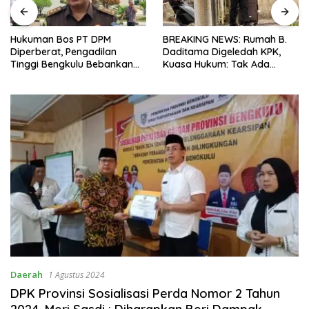
Hukuman Bos PT DPM
BREAKING NEWS: Rumah B.
Diperberat, Pengadilan
Daditama Digeledah KPK,
Tinggi Bengkulu Bebankan
Kuasa Hukum: Tak Ada
Uang Pengganti Rp58,8 Miliar
Dokumen Maupun Barang
Bukti yang Dibawa
Daerah
1 Agustus 2024
DPK Provinsi Sosialisasi Perda Nomor 2 Tahun