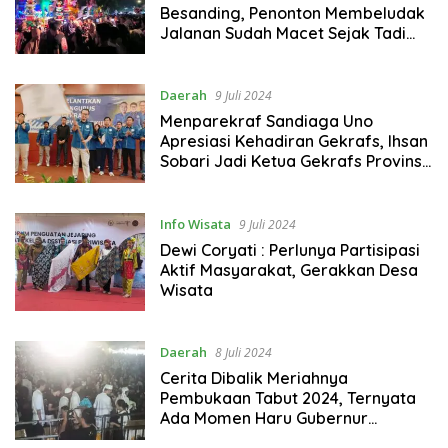
Besanding, Penonton Membeludak
Jalanan Sudah Macet Sejak Tadi
Malam
Daerah
9 Juli 2024
Menparekraf Sandiaga Uno
Apresiasi Kehadiran Gekrafs, Ihsan
Sobari Jadi Ketua Gekrafs Provinsi
Bengkulu
Info Wisata
9 Juli 2024
Dewi Coryati : Perlunya Partisipasi
Aktif Masyarakat, Gerakkan Desa
Wisata
Daerah
8 Juli 2024
Cerita Dibalik Meriahnya
Pembukaan Tabut 2024, Ternyata
Ada Momen Haru Gubernur
Bengkulu Saat Lepas Rombongan