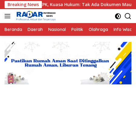
Langsung
eledah KPK, Kuasa Hukum: Tak Ada Dokumen Maupun Barang B
Breaking News
ke
konten
Beranda
Daerah
Nasional
Politik
Olahraga
Info Wisat