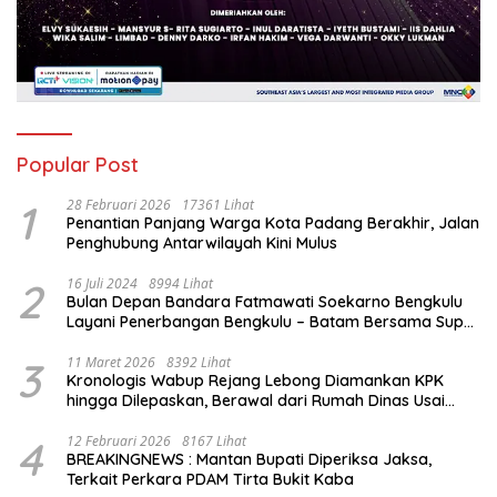
Popular Post
1
28 Februari 2026
17361 Lihat
Penantian Panjang Warga Kota Padang Berakhir, Jalan
Penghubung Antarwilayah Kini Mulus
2
16 Juli 2024
8994 Lihat
Bulan Depan Bandara Fatmawati Soekarno Bengkulu
Layani Penerbangan Bengkulu – Batam Bersama Super
Air Jet
3
11 Maret 2026
8392 Lihat
Kronologis Wabup Rejang Lebong Diamankan KPK
hingga Dilepaskan, Berawal dari Rumah Dinas Usai
Salat Isya
4
12 Februari 2026
8167 Lihat
BREAKINGNEWS : Mantan Bupati Diperiksa Jaksa,
Terkait Perkara PDAM Tirta Bukit Kaba