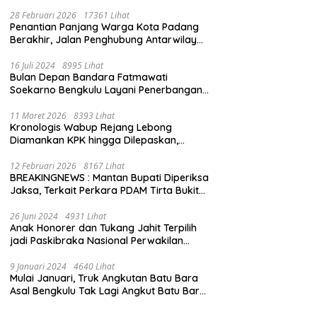
28 Februari 2026
17361 Lihat
Penantian Panjang Warga Kota Padang
Berakhir, Jalan Penghubung Antarwilayah
Kini Mulus
16 Juli 2024
8995 Lihat
Bulan Depan Bandara Fatmawati
Soekarno Bengkulu Layani Penerbangan
Bengkulu – Batam Bersama Super Air Jet
11 Maret 2026
8393 Lihat
Kronologis Wabup Rejang Lebong
Diamankan KPK hingga Dilepaskan,
Berawal dari Rumah Dinas Usai Salat Isya
12 Februari 2026
8167 Lihat
BREAKINGNEWS : Mantan Bupati Diperiksa
Jaksa, Terkait Perkara PDAM Tirta Bukit
Kaba
26 Juni 2024
4931 Lihat
Anak Honorer dan Tukang Jahit Terpilih
jadi Paskibraka Nasional Perwakilan
Bengkulu
9 Januari 2024
4640 Lihat
Mulai Januari, Truk Angkutan Batu Bara
Asal Bengkulu Tak Lagi Angkut Batu Bara
Jambi