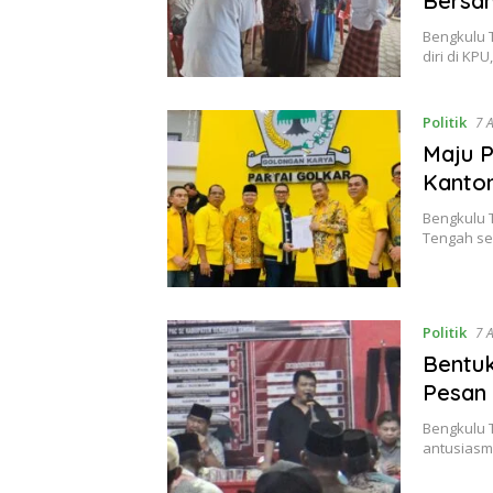
Bersam
Bengkulu 
diri di K
Politik
7 
Maju P
Kanton
Bengkulu T
Tengah se
Politik
7 
Bentuk
Pesan
Bengkulu 
antusiasm