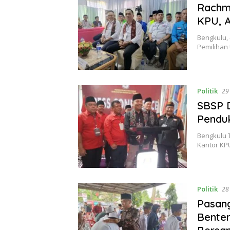
Rachma
KPU, 
Bengkulu,
Pemilihan
Politik
29
SBSP D
Pendu
Bengkulu 
Kantor KP
Politik
28
Pasang
Benten