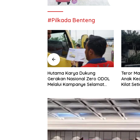
#Pilkada Benteng
taka Bermain Petak
Hutama Karya Dukung
Teror Ma
 Hari : Kisah
Gerakan Nasional Zero ODOL
Anak Kec
YS Warga Kota
Melalui Kampanye Selamat
Kilat Se
ng Disembunyikan
Sampai Tujuan (SETUJU)
Dirumah
kang Pohon