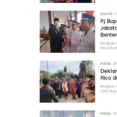
Daerah
2
Pj Bu
Jabat
Bente
Bengkulu 
Desa (Kad
Politik
29
Deklar
Rico d
Bengkulu 
Calon Bup
Politik
29