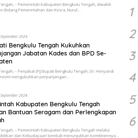
Tengah, – Pemerintah Kabupaten Bengkulu Tengah, diwakili
1
ten Bidang Pemerintahan dan Kesra, Nurul…
2
 September 2024
ati Bengkulu Tengah Kukuhkan
3
njangan Jabatan Kades dan BPD Se-
aten
engah, – Penjabat (Pj) Bupati Bengkulu Tengah, Dr. Heriyandi
4
i, resmi mengukuhkan perpanjangan…
5
 September 2024
intah Kabupaten Bengkulu Tengah
kan Bantuan Seragam dan Perlengkapan
6
ah
Tengah, – Pemerintah Kabupaten Bengkulu Tengah melalui
didikan dan Kebudayaan kembali menunjukkan komitmennya…