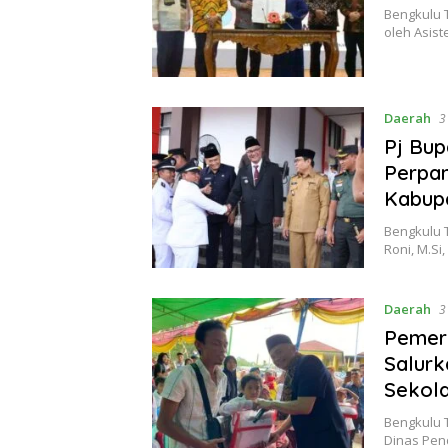
Bengkulu 
oleh Asis
Daerah
3
Pj Bup
Perpa
Kabup
Bengkulu T
Roni, M.S
Daerah
3
Pemer
Salur
Sekol
Bengkulu 
Dinas Pen