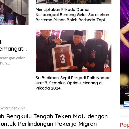
Menciptakan Pilkada Damai
Kesbangpol Benteng Gelar Sarasehan
Bertema Pilihan Boleh Berbeda Tapi
Persaudaraan Tetap Terjaga
,
Semangat
pasangan calon
Tahun…
Sri Budiman-Septi Peryadi Raih Nomor
Urut 3, Semakin Optimis Menang di
Pilkada 2024
 September 2024
b Bengkulu Tengah Teken MoU dengan
untuk Perlindungan Pekerja Migran
Pop