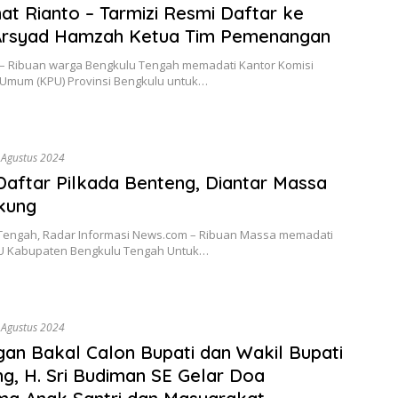
t Rianto – Tarmizi Resmi Daftar ke
Arsyad Hamzah Ketua Tim Pemenangan
 – Ribuan warga Bengkulu Tengah memadati Kantor Komisi
 Umum (KPU) Provinsi Bengkulu untuk…
 Agustus 2024
aftar Pilkada Benteng, Diantar Massa
kung
Tengah, Radar Informasi News.com – Ribuan Massa memadati
U Kabupaten Bengkulu Tengah Untuk…
 Agustus 2024
an Bakal Calon Bupati dan Wakil Bupati
g, H. Sri Budiman SE Gelar Doa