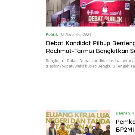
Politik
12 November 2024
Debat Kandidat Pilbup Benteng
Rachmat-Tarmizi Bangkitkan 
Gotong royong
Bengkulu – Dalam Debat kandidat kedua antar 
(Paslon) bupati/wakil bupati Bengkulu Tengah 
Daerah
4
Pemka
BP2MI 