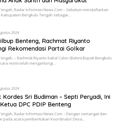
a Anak Santri dan Masyarakat
Tengah, Radar Informasi News.Com – Sebelum mendaftarkan
PU, Kabupaten Bengkulu Tengah sebagai…
Agustus 2024
ilbup Benteng, Rachmat Riyanto
gi Rekomendasi Partai Golkar
engah, – Rachmàt Riyanto bakal Calon (Balon) Bupati Bengkulu
cara resmi telah mengantongi…
Agustus 2024
 Kordes Sri Budiman – Septi Peryadi, Ini
 Ketua DPC PDIP Benteng
Tengah, Radar Informasi News.Com – Dengan semangat dan
e pada acara pembentukan Koordinator Desa…