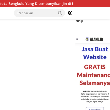
nyikan Jin di Belakang Pohon Belimbing
Hutama Karya 
tutup