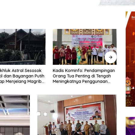
khluk Astral Sesosok
Kadis Kominfo: Pendampingan
Huku
il dan Bayangan Putih
Orang Tua Penting di Tengah
Diper
tiap Menjelang Magrib
Meningkatnya Penggunaan
Beng
 Salah Satu Warga
Smartphone oleh Anak
Pengg