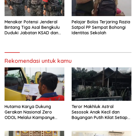
Menakar Potensi Jenderal
Pelajar Bolos Terjaring Razia
Bintang Tiga Asal Bengkulu
Satpol PP Sempat Bohongi
Duduki Jabatan KSAD dan
Identitas Sekolah
Panglima TNI di Masa Depan
Rekomendasi untuk kamu
Hutama Karya Dukung
Teror Makhluk Astral
Gerakan Nasional Zero
Sesosok Anak Kecil dan
ODOL Melalui Kampanye
Bayangan Putih Kilat Setiap
Selamat Sampai Tujuan
Menjelang Magrib Dirumah
(SETUJU)
Salah Satu Warga