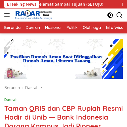
Langsung
e Selamat Sampai Tujuan (SETUJU)
Breaking News
Teror Makhluk Astr
ke
konten
Beranda
Daerah
Nasional
Politik
Olahraga
Info Wisat
Beranda
Daerah
Daerah
Taman QRIS dan CBP Rupiah Resmi
Hadir di Unib — Bank Indonesia
Dorong Kampus Jadi Pioneer