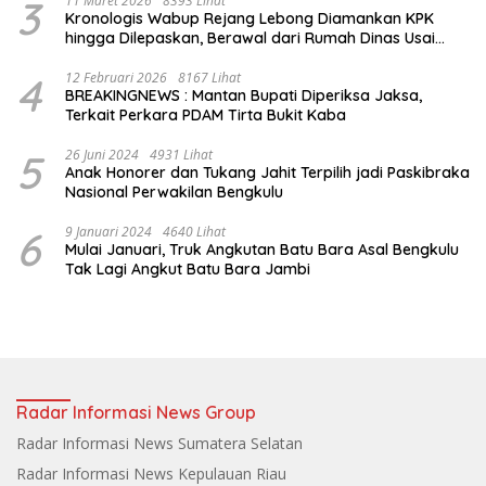
3
11 Maret 2026
8393 Lihat
Kronologis Wabup Rejang Lebong Diamankan KPK
hingga Dilepaskan, Berawal dari Rumah Dinas Usai
Salat Isya
4
12 Februari 2026
8167 Lihat
BREAKINGNEWS : Mantan Bupati Diperiksa Jaksa,
Terkait Perkara PDAM Tirta Bukit Kaba
5
26 Juni 2024
4931 Lihat
Anak Honorer dan Tukang Jahit Terpilih jadi Paskibraka
Nasional Perwakilan Bengkulu
6
9 Januari 2024
4640 Lihat
Mulai Januari, Truk Angkutan Batu Bara Asal Bengkulu
Tak Lagi Angkut Batu Bara Jambi
Radar Informasi News Group
Radar Informasi News Sumatera Selatan
Radar Informasi News Kepulauan Riau