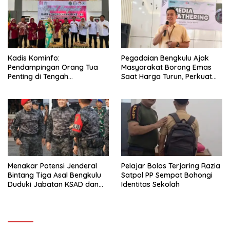
Kadis Kominfo:
Pegadaian Bengkulu Ajak
Pendampingan Orang Tua
Masyarakat Borong Emas
Penting di Tengah
Saat Harga Turun, Perkuat
Meningkatnya Penggunaan
Sinergi Bersama Media
Smartphone oleh Anak
Menakar Potensi Jenderal
Pelajar Bolos Terjaring Razia
Bintang Tiga Asal Bengkulu
Satpol PP Sempat Bohongi
Duduki Jabatan KSAD dan
Identitas Sekolah
Panglima TNI di Masa Depan