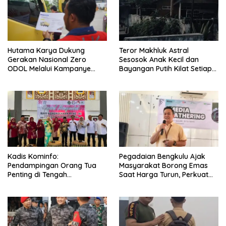
Hutama Karya Dukung
Teror Makhluk Astral
Gerakan Nasional Zero
Sesosok Anak Kecil dan
ODOL Melalui Kampanye
Bayangan Putih Kilat Setiap
Selamat Sampai Tujuan
Menjelang Magrib Dirumah
(SETUJU)
Salah Satu Warga
Kadis Kominfo:
Pegadaian Bengkulu Ajak
Pendampingan Orang Tua
Masyarakat Borong Emas
Penting di Tengah
Saat Harga Turun, Perkuat
Meningkatnya Penggunaan
Sinergi Bersama Media
Smartphone oleh Anak