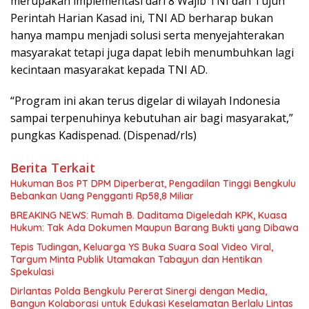
merupakan implementasi dari 8 Wajib TNI dan Tujuh
Perintah Harian Kasad ini, TNI AD berharap bukan
hanya mampu menjadi solusi serta menyejahterakan
masyarakat tetapi juga dapat lebih menumbuhkan lagi
kecintaan masyarakat kepada TNI AD.
“Program ini akan terus digelar di wilayah Indonesia
sampai terpenuhinya kebutuhan air bagi masyarakat,”
pungkas Kadispenad. (Dispenad/rls)
Berita Terkait
Hukuman Bos PT DPM Diperberat, Pengadilan Tinggi Bengkulu
Bebankan Uang Pengganti Rp58,8 Miliar
BREAKING NEWS: Rumah B. Daditama Digeledah KPK, Kuasa
Hukum: Tak Ada Dokumen Maupun Barang Bukti yang Dibawa
Tepis Tudingan, Keluarga YS Buka Suara Soal Video Viral,
Targum Minta Publik Utamakan Tabayun dan Hentikan
Spekulasi
Dirlantas Polda Bengkulu Pererat Sinergi dengan Media,
Bangun Kolaborasi untuk Edukasi Keselamatan Berlalu Lintas