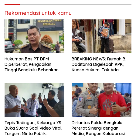
Bengkulu
Rekomendasi untuk kamu
Hukuman Bos PT DPM
BREAKING NEWS: Rumah B.
Diperberat, Pengadilan
Daditama Digeledah KPK,
Tinggi Bengkulu Bebankan
Kuasa Hukum: Tak Ada
Uang Pengganti Rp58,8 Miliar
Dokumen Maupun Barang
Bukti yang Dibawa
Tepis Tudingan, Keluarga YS
Dirlantas Polda Bengkulu
Buka Suara Soal Video Viral,
Pererat Sinergi dengan
Targum Minta Publik
Media, Bangun Kolaborasi