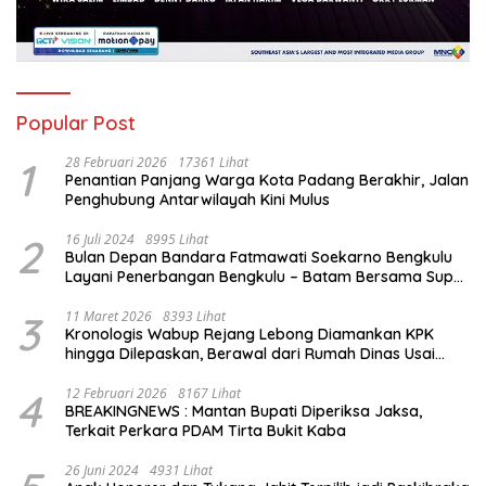
Popular Post
1
28 Februari 2026
17361 Lihat
Penantian Panjang Warga Kota Padang Berakhir, Jalan
Penghubung Antarwilayah Kini Mulus
2
16 Juli 2024
8995 Lihat
Bulan Depan Bandara Fatmawati Soekarno Bengkulu
Layani Penerbangan Bengkulu – Batam Bersama Super
Air Jet
3
11 Maret 2026
8393 Lihat
Kronologis Wabup Rejang Lebong Diamankan KPK
hingga Dilepaskan, Berawal dari Rumah Dinas Usai
Salat Isya
4
12 Februari 2026
8167 Lihat
BREAKINGNEWS : Mantan Bupati Diperiksa Jaksa,
Terkait Perkara PDAM Tirta Bukit Kaba
26 Juni 2024
4931 Lihat