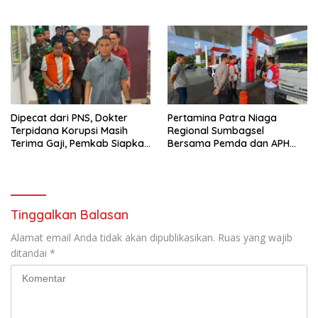
Utamakan Tabayun dan
untuk Edukasi Keselamatan
Hentikan Spekulasi
Berlalu Lintas
Dipecat dari PNS, Dokter
Pertamina Patra Niaga
Terpidana Korupsi Masih
Regional Sumbagsel
Terima Gaji, Pemkab Siapkan
Bersama Pemda dan APH
TGR
Perkuat Pengawasan
Penyaluran BBM Subsidi di
Bengkulu
Tinggalkan Balasan
Alamat email Anda tidak akan dipublikasikan.
Ruas yang wajib
ditandai
*