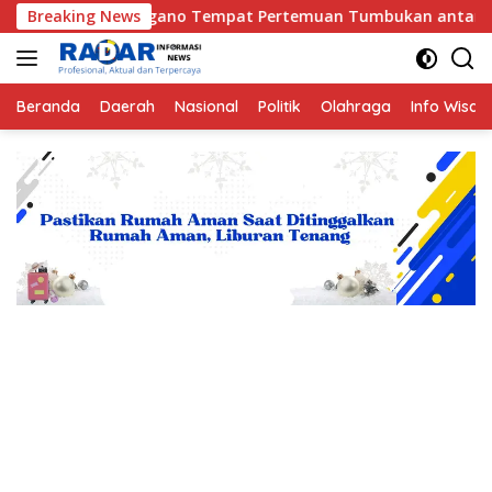
Langsung
ano Tempat Pertemuan Tumbukan antara Lempeng Indo-Australia
Breaking News
ke
konten
Beranda
Daerah
Nasional
Politik
Olahraga
Info Wisat