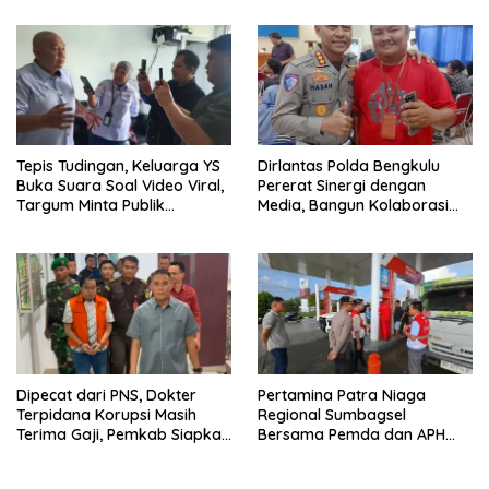
Bukti yang Dibawa
Tepis Tudingan, Keluarga YS
Dirlantas Polda Bengkulu
Buka Suara Soal Video Viral,
Pererat Sinergi dengan
Targum Minta Publik
Media, Bangun Kolaborasi
Utamakan Tabayun dan
untuk Edukasi Keselamatan
Hentikan Spekulasi
Berlalu Lintas
Dipecat dari PNS, Dokter
Pertamina Patra Niaga
Terpidana Korupsi Masih
Regional Sumbagsel
Terima Gaji, Pemkab Siapkan
Bersama Pemda dan APH
TGR
Perkuat Pengawasan
Penyaluran BBM Subsidi di