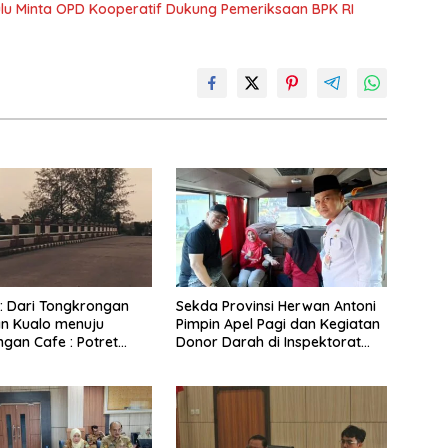
lu Minta OPD Kooperatif Dukung Pemeriksaan BPK RI
 : Dari Tongkrongan
Sekda Provinsi Herwan Antoni
n Kualo menuju
Pimpin Apel Pagi dan Kegiatan
gan Cafe : Potret
Donor Darah di Inspektorat
erkini Lokasi
Provinsi Bengkulu
ngan Remaja Era
 Dahulu Yang Sudah
gunjung