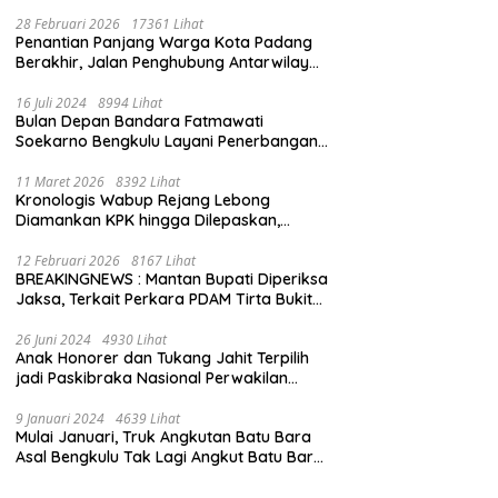
28 Februari 2026
17361 Lihat
Penantian Panjang Warga Kota Padang
Berakhir, Jalan Penghubung Antarwilayah
Kini Mulus
16 Juli 2024
8994 Lihat
Bulan Depan Bandara Fatmawati
Soekarno Bengkulu Layani Penerbangan
Bengkulu – Batam Bersama Super Air Jet
11 Maret 2026
8392 Lihat
Kronologis Wabup Rejang Lebong
Diamankan KPK hingga Dilepaskan,
Berawal dari Rumah Dinas Usai Salat Isya
12 Februari 2026
8167 Lihat
BREAKINGNEWS : Mantan Bupati Diperiksa
Jaksa, Terkait Perkara PDAM Tirta Bukit
Kaba
26 Juni 2024
4930 Lihat
Anak Honorer dan Tukang Jahit Terpilih
jadi Paskibraka Nasional Perwakilan
Bengkulu
9 Januari 2024
4639 Lihat
Mulai Januari, Truk Angkutan Batu Bara
Asal Bengkulu Tak Lagi Angkut Batu Bara
Jambi