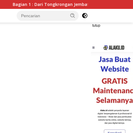
ngan Jembatan Kualo menuju Tongkrongan Cafe : Potret Kondis
tutup