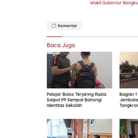
Wakil Gubernur Bengku
Komentar
Baca Juga
Pelajar Bolos Terjaring Razia
Bagian 1
Satpol PP Sempat Bohongi
Jembata
Identitas Sekolah
Tongkron
Kondisi T
Tongkro
Melenial
Sepi Pen