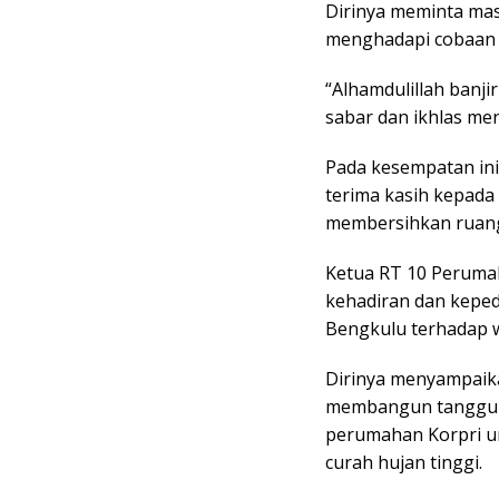
Dirinya meminta mas
menghadapi cobaan d
“Alhamdulillah banj
sabar dan ikhlas men
Pada kesempatan ini
terima kasih kepad
membersihkan ruang 
Ketua RT 10 Peruma
kehadiran dan keped
Bengkulu terhadap 
Dirinya menyampaik
membangun tanggul d
perumahan Korpri un
curah hujan tinggi.