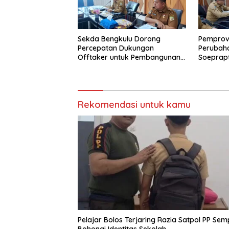
Sekda Bengkulu Dorong
Pemprov
Percepatan Dukungan
Perubah
Offtaker untuk Pembangunan
Soeprap
TPST Regional
Sakit Um
Rekomendasi untuk kamu
Pelajar Bolos Terjaring Razia Satpol PP Sem