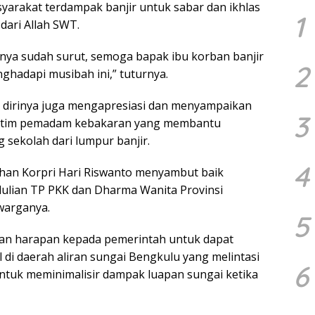
yarakat terdampak banjir untuk sabar dan ikhlas
1
ari Allah SWT.
irnya sudah surut, semoga bapak ibu korban banjir
2
ghadapi musibah ini,” tuturnya.
 dirinya juga mengapresiasi dan menyampaikan
3
a tim pemadam kebakaran yang membantu
sekolah dari lumpur banjir.
4
han Korpri Hari Riswanto menyambut baik
ulian TP PKK dan Dharma Wanita Provinsi
warganya.
5
an harapan kepada pemerintah untuk dapat
i daerah aliran sungai Bengkulu yang melintasi
6
tuk meminimalisir dampak luapan sungai ketika