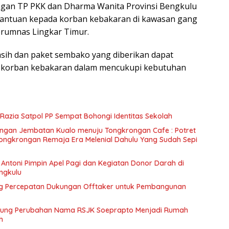
an TP PKK dan Dharma Wanita Provinsi Bengkulu
antuan kepada korban kebakaran di kawasan gang
erumnas Lingkar Timur.
 asih dan paket sembako yang diberikan dapat
korban kebakaran dalam mencukupi kebutuhan
g Razia Satpol PP Sempat Bohongi Identitas Sekolah
rongan Jembatan Kualo menuju Tongkrongan Cafe : Potret
 Tongkrongan Remaja Era Melenial Dahulu Yang Sudah Sepi
Antoni Pimpin Apel Pagi dan Kegiatan Donor Darah di
engkulu
g Percepatan Dukungan Offtaker untuk Pembangunan
kung Perubahan Nama RSJK Soeprapto Menjadi Rumah
h