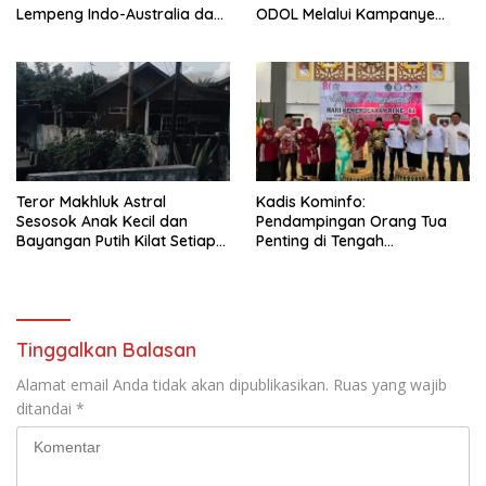
Lempeng Indo-Australia dan
ODOL Melalui Kampanye
Lempeng Eurasia (atau
Selamat Sampai Tujuan
Lempeng Sunda) : Jika
(SETUJU)
Terjadi Pelepasan Energi
Mendadak Potensi Gempa
8.4 SR dan Picu Tsunami 15
Meter
Teror Makhluk Astral
Kadis Kominfo:
Sesosok Anak Kecil dan
Pendampingan Orang Tua
Bayangan Putih Kilat Setiap
Penting di Tengah
Menjelang Magrib Dirumah
Meningkatnya Penggunaan
Salah Satu Warga
Smartphone oleh Anak
Tinggalkan Balasan
Alamat email Anda tidak akan dipublikasikan.
Ruas yang wajib
ditandai
*