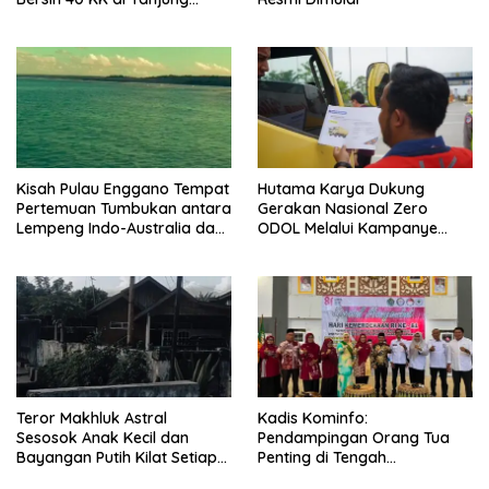
Aman
Kisah Pulau Enggano Tempat
Hutama Karya Dukung
Pertemuan Tumbukan antara
Gerakan Nasional Zero
Lempeng Indo-Australia dan
ODOL Melalui Kampanye
Lempeng Eurasia (atau
Selamat Sampai Tujuan
Lempeng Sunda) : Jika
(SETUJU)
Terjadi Pelepasan Energi
Mendadak Potensi Gempa
8.4 SR dan Picu Tsunami 15
Meter
Teror Makhluk Astral
Kadis Kominfo:
Sesosok Anak Kecil dan
Pendampingan Orang Tua
Bayangan Putih Kilat Setiap
Penting di Tengah
Menjelang Magrib Dirumah
Meningkatnya Penggunaan