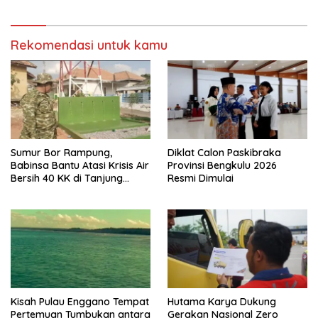
Salah Satu Warga
Smartphone oleh Anak
Rekomendasi untuk kamu
Sumur Bor Rampung,
Diklat Calon Paskibraka
Babinsa Bantu Atasi Krisis Air
Provinsi Bengkulu 2026
Bersih 40 KK di Tanjung
Resmi Dimulai
Aman
Kisah Pulau Enggano Tempat
Hutama Karya Dukung
Pertemuan Tumbukan antara
Gerakan Nasional Zero