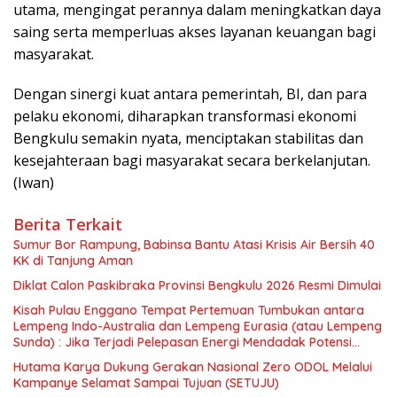
utama, mengingat perannya dalam meningkatkan daya
saing serta memperluas akses layanan keuangan bagi
masyarakat.
Dengan sinergi kuat antara pemerintah, BI, dan para
pelaku ekonomi, diharapkan transformasi ekonomi
Bengkulu semakin nyata, menciptakan stabilitas dan
kesejahteraan bagi masyarakat secara berkelanjutan.
(Iwan)
Berita Terkait
Sumur Bor Rampung, Babinsa Bantu Atasi Krisis Air Bersih 40
KK di Tanjung Aman
Diklat Calon Paskibraka Provinsi Bengkulu 2026 Resmi Dimulai
Kisah Pulau Enggano Tempat Pertemuan Tumbukan antara
Lempeng Indo-Australia dan Lempeng Eurasia (atau Lempeng
Sunda) : Jika Terjadi Pelepasan Energi Mendadak Potensi
Gempa 8.4 SR dan Picu Tsunami 15 Meter
Hutama Karya Dukung Gerakan Nasional Zero ODOL Melalui
Kampanye Selamat Sampai Tujuan (SETUJU)