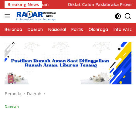
Langsung
Aman
Breaking News
Diklat Calon Paskibraka Provinsi Bengkulu 2026 Re
ke
konten
Beranda
Daerah
Nasional
Politik
Olahraga
Info Wisat
Beranda
Daerah
Daerah