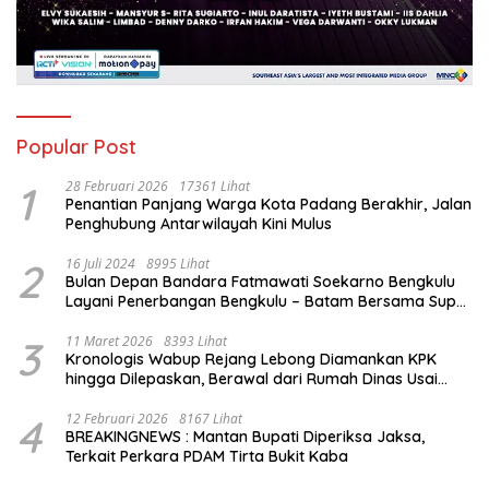
Popular Post
1
28 Februari 2026
17361 Lihat
Penantian Panjang Warga Kota Padang Berakhir, Jalan
Penghubung Antarwilayah Kini Mulus
2
16 Juli 2024
8995 Lihat
Bulan Depan Bandara Fatmawati Soekarno Bengkulu
Layani Penerbangan Bengkulu – Batam Bersama Super
Air Jet
3
11 Maret 2026
8393 Lihat
Kronologis Wabup Rejang Lebong Diamankan KPK
hingga Dilepaskan, Berawal dari Rumah Dinas Usai
Salat Isya
4
12 Februari 2026
8167 Lihat
BREAKINGNEWS : Mantan Bupati Diperiksa Jaksa,
Terkait Perkara PDAM Tirta Bukit Kaba