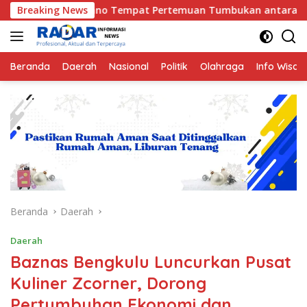
Langsung
no Tempat Pertemuan Tumbukan antara Lempeng Indo-Australia 
Breaking News
ke
konten
Beranda
Daerah
Nasional
Politik
Olahraga
Info Wisat
Beranda
Daerah
Daerah
Baznas Bengkulu Luncurkan Pusat
Kuliner Zcorner, Dorong
Pertumbuhan Ekonomi dan