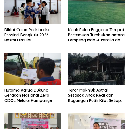
Diklat Calon Paskibraka
Kisah Pulau Enggano Tempat
Provinsi Bengkulu 2026
Pertemuan Tumbukan antara
Resmi Dimulai
Lempeng Indo-Australia dan
Lempeng Eurasia (atau
Lempeng Sunda) : Jika
Terjadi Pelepasan Energi
Mendadak Potensi Gempa
8.4 SR dan Picu Tsunami 15
Meter
Hutama Karya Dukung
Teror Makhluk Astral
Gerakan Nasional Zero
Sesosok Anak Kecil dan
ODOL Melalui Kampanye
Bayangan Putih Kilat Setiap
Selamat Sampai Tujuan
Menjelang Magrib Dirumah
(SETUJU)
Salah Satu Warga