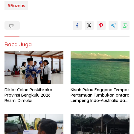
#Baznas
Baca Juga
Diklat Calon Paskibraka
Kisah Pulau Enggano Tempat
Provinsi Bengkulu 2026
Pertemuan Tumbukan antara
Resmi Dimulai
Lempeng Indo-Australia dan
Lempeng Eurasia (atau
Lempeng Sunda) : Jika
Terjadi Pelepasan Energi
Mendadak Potensi Gempa
8.4 SR dan Picu Tsunami 15
Meter