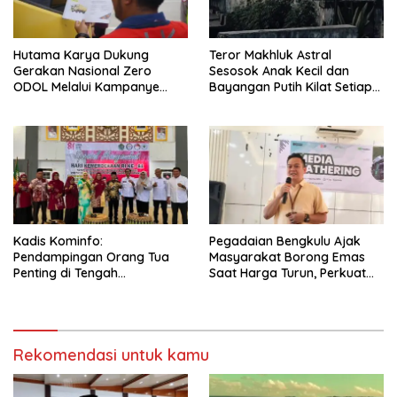
Hutama Karya Dukung
Teror Makhluk Astral
Gerakan Nasional Zero
Sesosok Anak Kecil dan
ODOL Melalui Kampanye
Bayangan Putih Kilat Setiap
Selamat Sampai Tujuan
Menjelang Magrib Dirumah
(SETUJU)
Salah Satu Warga
Kadis Kominfo:
Pegadaian Bengkulu Ajak
Pendampingan Orang Tua
Masyarakat Borong Emas
Penting di Tengah
Saat Harga Turun, Perkuat
Meningkatnya Penggunaan
Sinergi Bersama Media
Smartphone oleh Anak
Rekomendasi untuk kamu