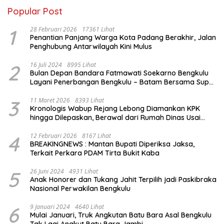
Popular Post
1
28 Februari 2026
17361 Lihat
Penantian Panjang Warga Kota Padang Berakhir, Jalan
Penghubung Antarwilayah Kini Mulus
2
16 Juli 2024
8995 Lihat
Bulan Depan Bandara Fatmawati Soekarno Bengkulu
Layani Penerbangan Bengkulu – Batam Bersama Super
Air Jet
3
11 Maret 2026
8393 Lihat
Kronologis Wabup Rejang Lebong Diamankan KPK
hingga Dilepaskan, Berawal dari Rumah Dinas Usai
Salat Isya
4
12 Februari 2026
8167 Lihat
BREAKINGNEWS : Mantan Bupati Diperiksa Jaksa,
Terkait Perkara PDAM Tirta Bukit Kaba
5
26 Juni 2024
4931 Lihat
Anak Honorer dan Tukang Jahit Terpilih jadi Paskibraka
Nasional Perwakilan Bengkulu
6
9 Januari 2024
4640 Lihat
Mulai Januari, Truk Angkutan Batu Bara Asal Bengkulu