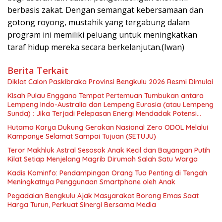
berbasis zakat. Dengan semangat kebersamaan dan
gotong royong, mustahik yang tergabung dalam
program ini memiliki peluang untuk meningkatkan
taraf hidup mereka secara berkelanjutan.(Iwan)
Berita Terkait
Diklat Calon Paskibraka Provinsi Bengkulu 2026 Resmi Dimulai
Kisah Pulau Enggano Tempat Pertemuan Tumbukan antara
Lempeng Indo-Australia dan Lempeng Eurasia (atau Lempeng
Sunda) : Jika Terjadi Pelepasan Energi Mendadak Potensi
Gempa 8.4 SR dan Picu Tsunami 15 Meter
Hutama Karya Dukung Gerakan Nasional Zero ODOL Melalui
Kampanye Selamat Sampai Tujuan (SETUJU)
Teror Makhluk Astral Sesosok Anak Kecil dan Bayangan Putih
Kilat Setiap Menjelang Magrib Dirumah Salah Satu Warga
Kadis Kominfo: Pendampingan Orang Tua Penting di Tengah
Meningkatnya Penggunaan Smartphone oleh Anak
Pegadaian Bengkulu Ajak Masyarakat Borong Emas Saat
Harga Turun, Perkuat Sinergi Bersama Media