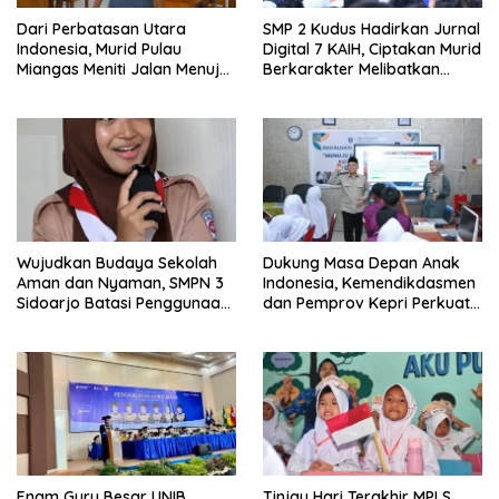
Dari Perbatasan Utara
SMP 2 Kudus Hadirkan Jurnal
Indonesia, Murid Pulau
Digital 7 KAIH, Ciptakan Murid
Miangas Meniti Jalan Menuju
Berkarakter Melibatkan
Cita-Cita
Ekosistem Sekolah
Wujudkan Budaya Sekolah
Dukung Masa Depan Anak
Aman dan Nyaman, SMPN 3
Indonesia, Kemendikdasmen
Sidoarjo Batasi Penggunaan
dan Pemprov Kepri Perkuat
Gawai Murid
Layanan Pendidikan
Berkualitas
Enam Guru Besar UNIB
Tinjau Hari Terakhir MPLS