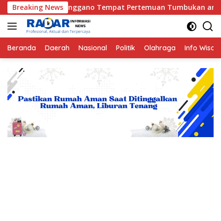
Langsung
 Enggano Tempat Pertemuan Tumbukan antara Lempeng Indo-Aust
Breaking News
ke
konten
Beranda
Daerah
Nasional
Politik
Olahraga
Info Wisat