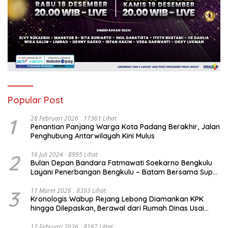
Popular Post
1
28 Februari 2026
17361 Lihat
Penantian Panjang Warga Kota Padang Berakhir, Jalan
Penghubung Antarwilayah Kini Mulus
2
16 Juli 2024
8995 Lihat
Bulan Depan Bandara Fatmawati Soekarno Bengkulu
Layani Penerbangan Bengkulu – Batam Bersama Super
Air Jet
3
11 Maret 2026
8393 Lihat
Kronologis Wabup Rejang Lebong Diamankan KPK
hingga Dilepaskan, Berawal dari Rumah Dinas Usai
Salat Isya
12 Februari 2026
8167 Lihat