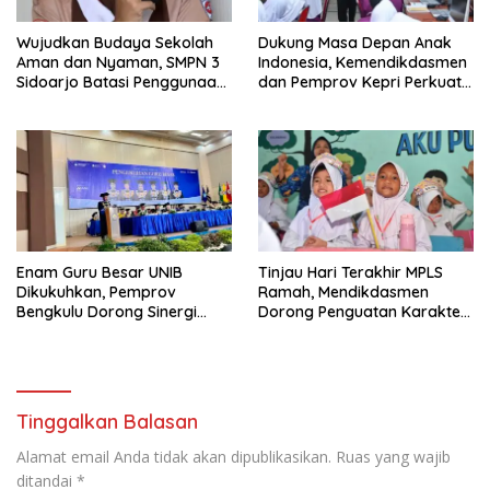
Wujudkan Budaya Sekolah
Dukung Masa Depan Anak
Aman dan Nyaman, SMPN 3
Indonesia, Kemendikdasmen
Sidoarjo Batasi Penggunaan
dan Pemprov Kepri Perkuat
Gawai Murid
Layanan Pendidikan
Berkualitas
Enam Guru Besar UNIB
Tinjau Hari Terakhir MPLS
Dikukuhkan, Pemprov
Ramah, Mendikdasmen
Bengkulu Dorong Sinergi
Dorong Penguatan Karakter
Akademik untuk
Sejak Hari Pertama Sekolah
Pembangunan Daerah
Tinggalkan Balasan
Alamat email Anda tidak akan dipublikasikan.
Ruas yang wajib
ditandai
*