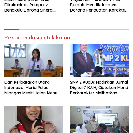
Dikukuhkan, Pemprov
Ramah, Mendikdasmen
Bengkulu Dorong Sinergi
Dorong Penguatan Karakter
Akademik untuk
Sejak Hari Pertama Sekolah
Pembangunan Daerah
Rekomendasi untuk kamu
Dari Perbatasan Utara
SMP 2 Kudus Hadirkan Jurnal
Indonesia, Murid Pulau
Digital 7 KAIH, Ciptakan Murid
Miangas Meniti Jalan Menuju
Berkarakter Melibatkan
Cita-Cita
Ekosistem Sekolah