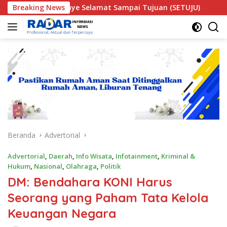
Langsung
panye Selamat Sampai Tujuan (SETUJU)
Breaking News
Teror Makhluk
ke
konten
Beranda
Advertorial
Advertorial
,
Daerah
,
Info Wisata
,
Infotainment
,
Kriminal &
Hukum
,
Nasional
,
Olahraga
,
Politik
DM: Bendahara KONI Harus
Seorang yang Paham Tata Kelola
Keuangan Negara