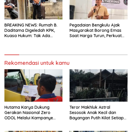
BREAKING NEWS: Rumah B.
Pegadaian Bengkulu Ajak
Daditama Digeledah KPK,
Masyarakat Borong Emas
Kuasa Hukum: Tak Ada
Saat Harga Turun, Perkuat
Dokumen Maupun Barang
Sinergi Bersama Media
Bukti yang Dibawa
Rekomendasi untuk kamu
Hutama Karya Dukung
Teror Makhluk Astral
Gerakan Nasional Zero
Sesosok Anak Kecil dan
ODOL Melalui Kampanye
Bayangan Putih Kilat Setiap
Selamat Sampai Tujuan
Menjelang Magrib Dirumah
(SETUJU)
Salah Satu Warga