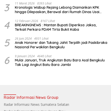
3
11 Maret 2026
8393 Lihat
Kronologis Wabup Rejang Lebong Diamankan KPK
hingga Dilepaskan, Berawal dari Rumah Dinas Usai
Salat Isya
4
12 Februari 2026
8167 Lihat
BREAKINGNEWS : Mantan Bupati Diperiksa Jaksa,
Terkait Perkara PDAM Tirta Bukit Kaba
5
26 Juni 2024
4931 Lihat
Anak Honorer dan Tukang Jahit Terpilih jadi Paskibraka
Nasional Perwakilan Bengkulu
6
9 Januari 2024
4640 Lihat
Mulai Januari, Truk Angkutan Batu Bara Asal Bengkulu
Tak Lagi Angkut Batu Bara Jambi
Radar Informasi News Group
Radar Informasi News Sumatera Selatan