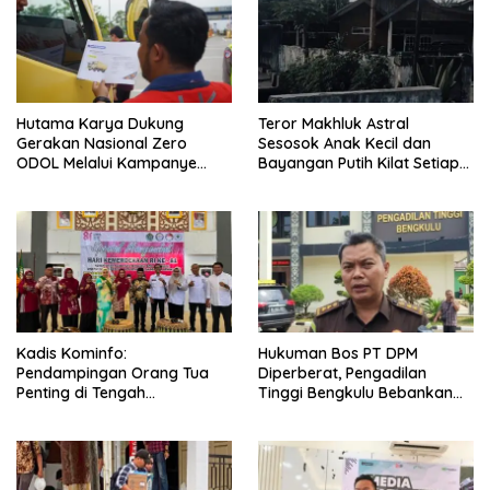
Hutama Karya Dukung
Teror Makhluk Astral
Gerakan Nasional Zero
Sesosok Anak Kecil dan
ODOL Melalui Kampanye
Bayangan Putih Kilat Setiap
Selamat Sampai Tujuan
Menjelang Magrib Dirumah
(SETUJU)
Salah Satu Warga
Kadis Kominfo:
Hukuman Bos PT DPM
Pendampingan Orang Tua
Diperberat, Pengadilan
Penting di Tengah
Tinggi Bengkulu Bebankan
Meningkatnya Penggunaan
Uang Pengganti Rp58,8 Miliar
Smartphone oleh Anak