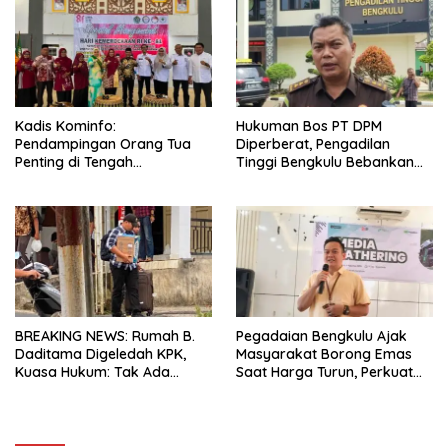
Kadis Kominfo:
Hukuman Bos PT DPM
Pendampingan Orang Tua
Diperberat, Pengadilan
Penting di Tengah
Tinggi Bengkulu Bebankan
Meningkatnya Penggunaan
Uang Pengganti Rp58,8 Miliar
Smartphone oleh Anak
BREAKING NEWS: Rumah B.
Pegadaian Bengkulu Ajak
Daditama Digeledah KPK,
Masyarakat Borong Emas
Kuasa Hukum: Tak Ada
Saat Harga Turun, Perkuat
Dokumen Maupun Barang
Sinergi Bersama Media
Bukti yang Dibawa