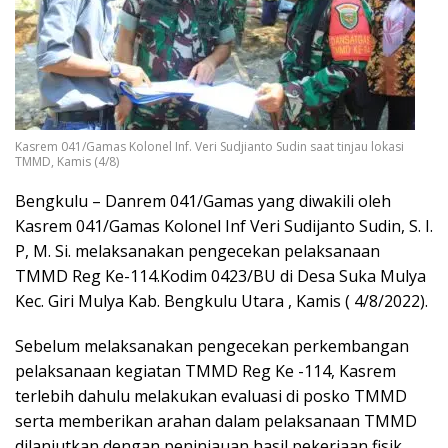
Kasrem 041/Gamas Kolonel Inf. Veri Sudjianto Sudin saat tinjau lokasi
TMMD, Kamis (4/8)
Bengkulu – Danrem 041/Gamas yang diwakili oleh
Kasrem 041/Gamas Kolonel Inf Veri Sudijanto Sudin, S. I.
P, M. Si. melaksanakan pengecekan pelaksanaan
TMMD Reg Ke-114.Kodim 0423/BU di Desa Suka Mulya
Kec. Giri Mulya Kab. Bengkulu Utara , Kamis ( 4/8/2022).
Sebelum melaksanakan pengecekan perkembangan
pelaksanaan kegiatan TMMD Reg Ke -114, Kasrem
terlebih dahulu melakukan evaluasi di posko TMMD
serta memberikan arahan dalam pelaksanaan TMMD
dilanjutkan dengan peninjauan hasil pekerjaan fisik