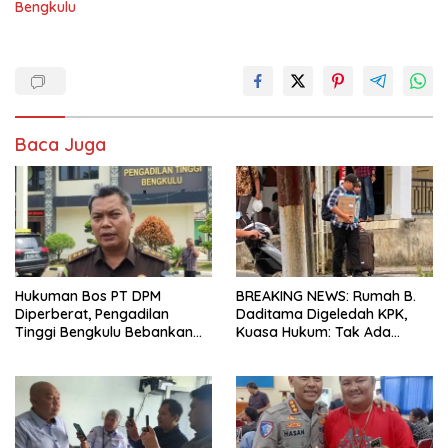
Bengkulu
Baca Juga
Hukuman Bos PT DPM
BREAKING NEWS: Rumah B.
Diperberat, Pengadilan
Daditama Digeledah KPK,
Tinggi Bengkulu Bebankan
Kuasa Hukum: Tak Ada
Uang Pengganti Rp58,8 Miliar
Dokumen Maupun Barang
Bukti yang Dibawa