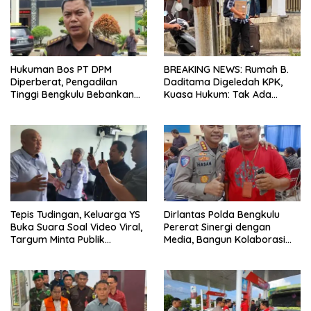
Hukuman Bos PT DPM
BREAKING NEWS: Rumah B.
Diperberat, Pengadilan
Daditama Digeledah KPK,
Tinggi Bengkulu Bebankan
Kuasa Hukum: Tak Ada
Uang Pengganti Rp58,8 Miliar
Dokumen Maupun Barang
Bukti yang Dibawa
Tepis Tudingan, Keluarga YS
Dirlantas Polda Bengkulu
Buka Suara Soal Video Viral,
Pererat Sinergi dengan
Targum Minta Publik
Media, Bangun Kolaborasi
Utamakan Tabayun dan
untuk Edukasi Keselamatan
Hentikan Spekulasi
Berlalu Lintas