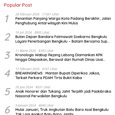
Popular Post
1
28 Februari 2026
17361 Lihat
Penantian Panjang Warga Kota Padang Berakhir, Jalan
Penghubung Antarwilayah Kini Mulus
2
16 Juli 2024
8995 Lihat
Bulan Depan Bandara Fatmawati Soekarno Bengkulu
Layani Penerbangan Bengkulu – Batam Bersama Super
Air Jet
3
11 Maret 2026
8393 Lihat
Kronologis Wabup Rejang Lebong Diamankan KPK
hingga Dilepaskan, Berawal dari Rumah Dinas Usai
Salat Isya
4
12 Februari 2026
8167 Lihat
BREAKINGNEWS : Mantan Bupati Diperiksa Jaksa,
Terkait Perkara PDAM Tirta Bukit Kaba
5
26 Juni 2024
4931 Lihat
Anak Honorer dan Tukang Jahit Terpilih jadi Paskibraka
Nasional Perwakilan Bengkulu
6
9 Januari 2024
4640 Lihat
Mulai Januari, Truk Angkutan Batu Bara Asal Bengkulu
Tak Lagi Angkut Batu Bara Jambi