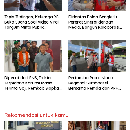
Tepis Tudingan, Keluarga YS
Dirlantas Polda Bengkulu
Buka Suara Soal Video Viral,
Pererat Sinergi dengan
Targum Minta Publik
Media, Bangun Kolaborasi
Utamakan Tabayun dan
untuk Edukasi Keselamatan
Hentikan Spekulasi
Berlalu Lintas
Dipecat dari PNS, Dokter
Pertamina Patra Niaga
Terpidana Korupsi Masih
Regional Sumbagsel
Terima Gaji, Pemkab Siapkan
Bersama Pemda dan APH
TGR
Perkuat Pengawasan
Penyaluran BBM Subsidi di
Bengkulu
Rekomendasi untuk kamu