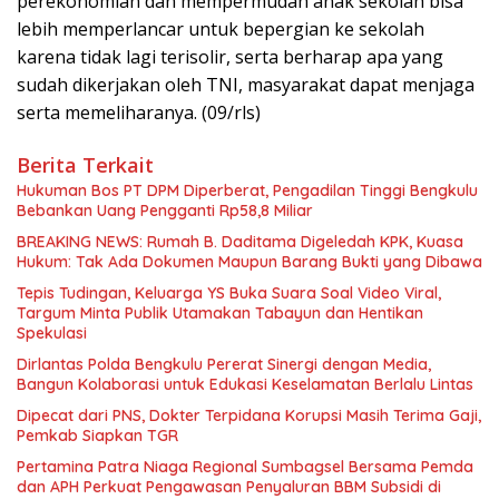
perekonomian dan mempermudah anak sekolah bisa
lebih memperlancar untuk bepergian ke sekolah
karena tidak lagi terisolir, serta berharap apa yang
sudah dikerjakan oleh TNI, masyarakat dapat menjaga
serta memeliharanya. (09/rls)
Berita Terkait
Hukuman Bos PT DPM Diperberat, Pengadilan Tinggi Bengkulu
Bebankan Uang Pengganti Rp58,8 Miliar
BREAKING NEWS: Rumah B. Daditama Digeledah KPK, Kuasa
Hukum: Tak Ada Dokumen Maupun Barang Bukti yang Dibawa
Tepis Tudingan, Keluarga YS Buka Suara Soal Video Viral,
Targum Minta Publik Utamakan Tabayun dan Hentikan
Spekulasi
Dirlantas Polda Bengkulu Pererat Sinergi dengan Media,
Bangun Kolaborasi untuk Edukasi Keselamatan Berlalu Lintas
Dipecat dari PNS, Dokter Terpidana Korupsi Masih Terima Gaji,
Pemkab Siapkan TGR
Pertamina Patra Niaga Regional Sumbagsel Bersama Pemda
dan APH Perkuat Pengawasan Penyaluran BBM Subsidi di