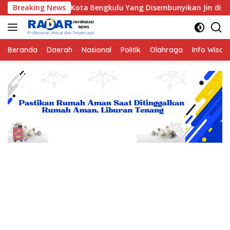
Langsung
 Kota Bengkulu Yang Disembunyikan Jin di Belakang Pohon Beli
Breaking News
ke
konten
Beranda
Daerah
Nasional
Politik
Olahraga
Info Wisat