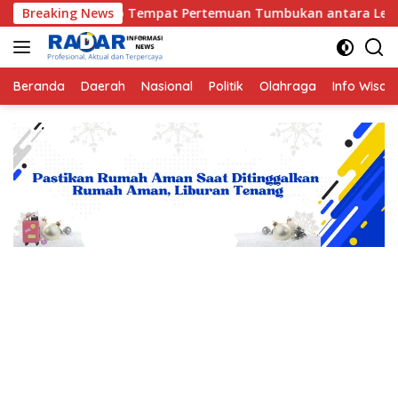
Langsung
empat Pertemuan Tumbukan antara Lempeng Indo-Australia dan 
Breaking News
ke
konten
Beranda
Daerah
Nasional
Politik
Olahraga
Info Wisat