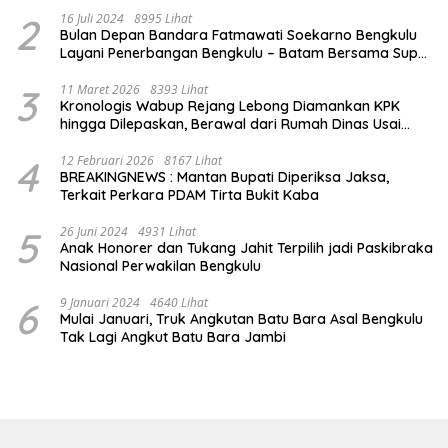
2
16 Juli 2024
8995 Lihat
Bulan Depan Bandara Fatmawati Soekarno Bengkulu
Layani Penerbangan Bengkulu – Batam Bersama Super
Air Jet
3
11 Maret 2026
8393 Lihat
Kronologis Wabup Rejang Lebong Diamankan KPK
hingga Dilepaskan, Berawal dari Rumah Dinas Usai
Salat Isya
4
12 Februari 2026
8167 Lihat
BREAKINGNEWS : Mantan Bupati Diperiksa Jaksa,
Terkait Perkara PDAM Tirta Bukit Kaba
5
26 Juni 2024
4931 Lihat
Anak Honorer dan Tukang Jahit Terpilih jadi Paskibraka
Nasional Perwakilan Bengkulu
6
9 Januari 2024
4640 Lihat
Mulai Januari, Truk Angkutan Batu Bara Asal Bengkulu
Tak Lagi Angkut Batu Bara Jambi