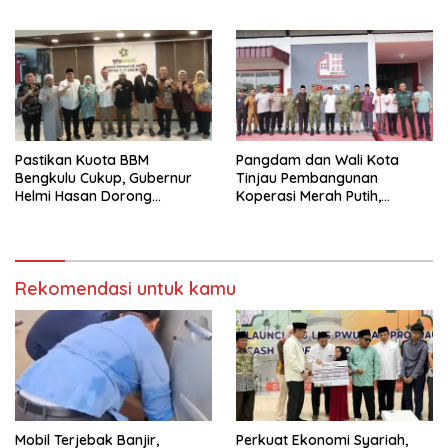
Korem 041/Garuda Emas
Pinggiran
Pastikan Kuota BBM
Pangdam dan Wali Kota
Bengkulu Cukup, Gubernur
Tinjau Pembangunan
Helmi Hasan Dorong
Koperasi Merah Putih,
Penambahan SPBU
Dorong Ekonomi Warga
Bengkulu
Rekomendasi untuk kamu
Mobil Terjebak Banjir,
Perkuat Ekonomi Syariah,