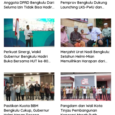
Anggota DPRD Bengkulu Dari
Pemprov Bengkulu Dukung
Seluma Izin Tidak Bisa Hadiri
Launching LKS-PWU dan
Paripurna
CWLD
Perkuat Sinergi, Wakil
Menjahit Urat Nadi Bengkulu:
Gubernur Bengkulu Hadiri
Setahun Helmi-Mian
Buka Bersama HUT ke-80
Memulihkan Harapan dari
Korem 041/Garuda Emas
Pinggiran
Pastikan Kuota BBM
Pangdam dan Wali Kota
Bengkulu Cukup, Gubernur
Tinjau Pembangunan
Helmi Hasan Dorong
Koperasi Merah Putih,