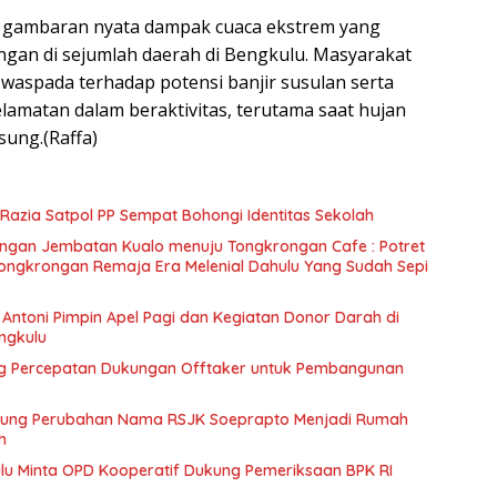
di gambaran nyata dampak cuaca ekstrem yang
ngan di sejumlah daerah di Bengkulu. Masyarakat
 waspada terhadap potensi banjir susulan serta
matan dalam beraktivitas, terutama saat hujan
sung.(Raffa)
g Razia Satpol PP Sempat Bohongi Identitas Sekolah
rongan Jembatan Kualo menuju Tongkrongan Cafe : Potret
 Tongkrongan Remaja Era Melenial Dahulu Yang Sudah Sepi
Antoni Pimpin Apel Pagi dan Kegiatan Donor Darah di
engkulu
g Percepatan Dukungan Offtaker untuk Pembangunan
kung Perubahan Nama RSJK Soeprapto Menjadi Rumah
h
lu Minta OPD Kooperatif Dukung Pemeriksaan BPK RI