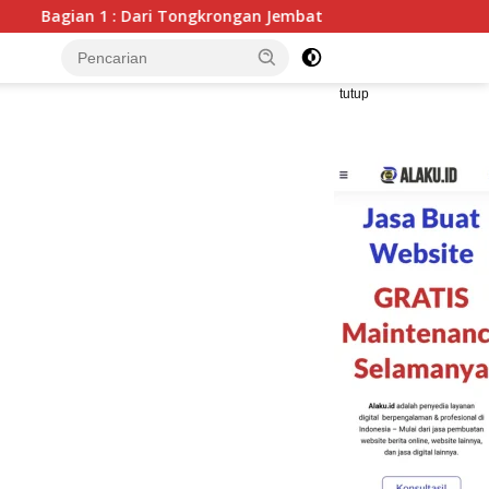
gan Jembatan Kualo menuju Tongkrongan Cafe : Potret Kondisi
tutup