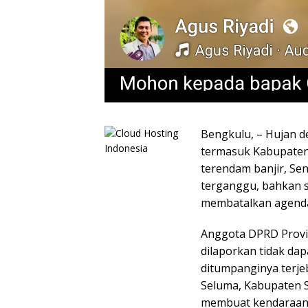
Bengkulu, – Hujan d
termasuk Kabupaten
terendam banjir, Sen
terganggu, bahkan 
membatalkan agenda
Anggota DPRD Provins
dilaporkan tidak da
ditumpanginya terje
Seluma, Kabupaten S
membuat kendaraan 