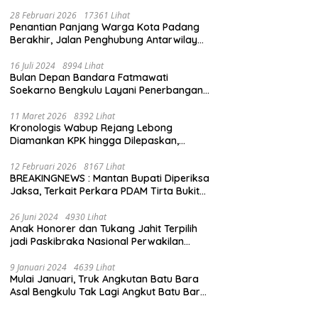
28 Februari 2026
17361 Lihat
Penantian Panjang Warga Kota Padang
Berakhir, Jalan Penghubung Antarwilayah
Kini Mulus
16 Juli 2024
8994 Lihat
Bulan Depan Bandara Fatmawati
Soekarno Bengkulu Layani Penerbangan
Bengkulu – Batam Bersama Super Air Jet
11 Maret 2026
8392 Lihat
Kronologis Wabup Rejang Lebong
Diamankan KPK hingga Dilepaskan,
Berawal dari Rumah Dinas Usai Salat Isya
12 Februari 2026
8167 Lihat
BREAKINGNEWS : Mantan Bupati Diperiksa
Jaksa, Terkait Perkara PDAM Tirta Bukit
Kaba
26 Juni 2024
4930 Lihat
Anak Honorer dan Tukang Jahit Terpilih
jadi Paskibraka Nasional Perwakilan
Bengkulu
9 Januari 2024
4639 Lihat
Mulai Januari, Truk Angkutan Batu Bara
Asal Bengkulu Tak Lagi Angkut Batu Bara
Jambi