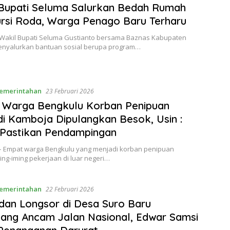
Bupati Seluma Salurkan Bedah Rumah
rsi Roda, Warga Penago Baru Terharu
 Wakil Bupati Seluma Gustianto bersama Baznas Kabupaten
nyalurkan bantuan sosial berupa program…
emerintahan
23 Februari 2026
 Warga Bengkulu Korban Penipuan
di Kamboja Dipulangkan Besok, Usin :
Pastikan Pendampingan
– Empat warga Bengkulu yang menjadi korban penipuan
ng-iming pekerjaan di luar negeri…
emerintahan
22 Februari 2026
 dan Longsor di Desa Suro Baru
ang Ancam Jalan Nasional, Edwar Samsi