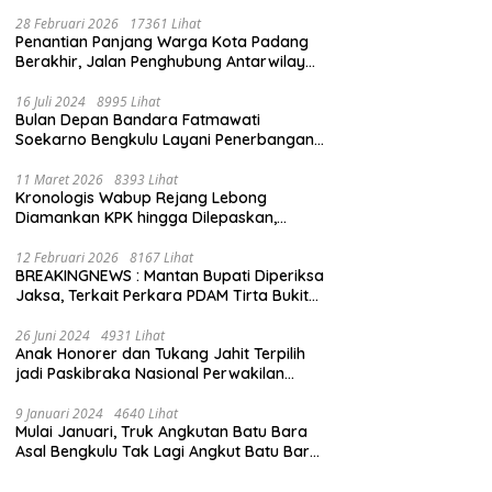
28 Februari 2026
17361 Lihat
Penantian Panjang Warga Kota Padang
Berakhir, Jalan Penghubung Antarwilayah
Kini Mulus
16 Juli 2024
8995 Lihat
Bulan Depan Bandara Fatmawati
Soekarno Bengkulu Layani Penerbangan
Bengkulu – Batam Bersama Super Air Jet
11 Maret 2026
8393 Lihat
Kronologis Wabup Rejang Lebong
Diamankan KPK hingga Dilepaskan,
Berawal dari Rumah Dinas Usai Salat Isya
12 Februari 2026
8167 Lihat
BREAKINGNEWS : Mantan Bupati Diperiksa
Jaksa, Terkait Perkara PDAM Tirta Bukit
Kaba
26 Juni 2024
4931 Lihat
Anak Honorer dan Tukang Jahit Terpilih
jadi Paskibraka Nasional Perwakilan
Bengkulu
9 Januari 2024
4640 Lihat
Mulai Januari, Truk Angkutan Batu Bara
Asal Bengkulu Tak Lagi Angkut Batu Bara
Jambi