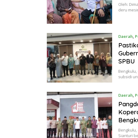
Oleh: Dima
deru mesi
Daerah
,
P
Pastik
Guber
SPBU
Bengkulu,
subsidi un
Daerah
,
P
Pangd
Kopera
Bengk
Bengkulu, 
Sianturi 