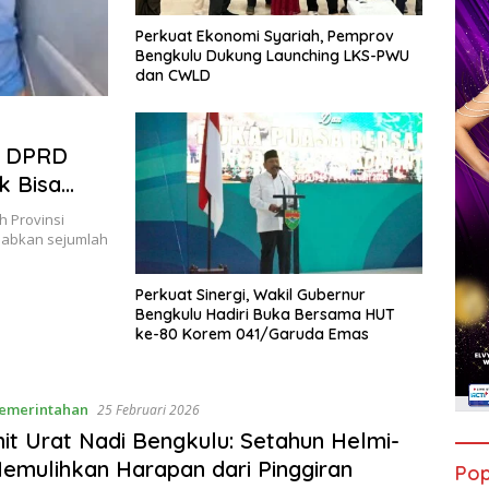
Perkuat Ekonomi Syariah, Pemprov
Bengkulu Dukung Launching LKS-PWU
dan CWLD
ta DPRD
k Bisa
h Provinsi
babkan sejumlah
Perkuat Sinergi, Wakil Gubernur
Bengkulu Hadiri Buka Bersama HUT
ke-80 Korem 041/Garuda Emas
emerintahan
25 Februari 2026
it Urat Nadi Bengkulu: Setahun Helmi-
emulihkan Harapan dari Pinggiran
Pop