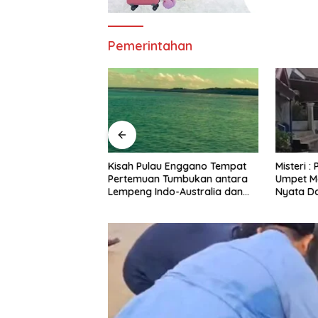
Pemerintahan
 Paskibraka
Kisah Pulau Enggano Tempat
Misteri 
ngkulu 2026 Resmi
Pertemuan Tumbukan antara
Umpet Ma
Lempeng Indo-Australia dan
Nyata Da
Lempeng Eurasia (atau
Bengkul
Lempeng Sunda) : Jika Terjadi
Jin di B
Pelepasan Energi Mendadak
Belimbin
Potensi Gempa 8.4 SR dan Picu
Tsunami 15 Meter