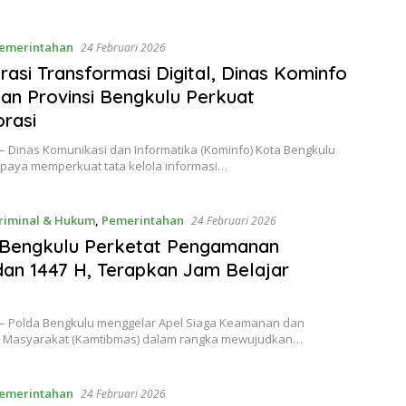
emerintahan
24 Februari 2026
rasi Transformasi Digital, Dinas Kominfo
an Provinsi Bengkulu Perkuat
rasi
 – Dinas Komunikasi dan Informatika (Kominfo) Kota Bengkulu
upaya memperkuat tata kelola informasi…
riminal & Hukum
,
Pemerintahan
24 Februari 2026
 Bengkulu Perketat Pengamanan
n 1447 H, Terapkan Jam Belajar
m
 – Polda Bengkulu menggelar Apel Siaga Keamanan dan
n Masyarakat (Kamtibmas) dalam rangka mewujudkan…
emerintahan
24 Februari 2026