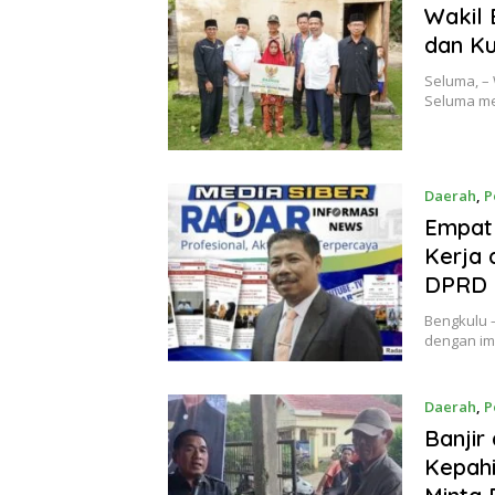
Wakil 
dan Ku
Seluma, –
Seluma me
Daerah
,
P
Empat
Kerja 
DPRD 
Bengkulu 
dengan imi
Daerah
,
P
Banjir
Kepahi