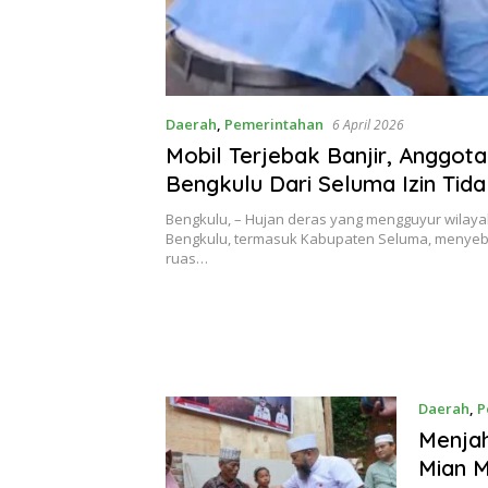
Daerah
,
Pemerintahan
6 April 2026
Mobil Terjebak Banjir, Anggo
Bengkulu Dari Seluma Izin Tida
Hadiri Paripurna
Bengkulu, – Hujan deras yang mengguyur wilaya
Bengkulu, termasuk Kabupaten Seluma, menye
ruas…
Daerah
,
P
Menjah
Mian M