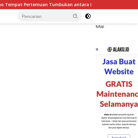
antara Lempeng Indo-Australia dan Lempeng Eurasia (atau Le
tutup