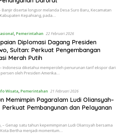
Penanganan Darurat
 Banjir disertai longsor melanda Desa Suro Baru, Kecamatan
 Kabupaten Kepahiang, pada…
asional
,
Pemerintahan
22 Februari 2026
apaian Diplomasi Dagang Presiden
wo, Sultan: Perkuat Pengembangan
si Merah Putih
– Indonesia diketahui memperoleh penurunan tarif ekspor dari
2 persen oleh Presiden Amerika…
nfo Wisata
,
Pemerintahan
21 Februari 2026
n Memimpin Pagaralam Ludi Oliansyah–
a Perkuat Pembangunan dan Pelayanan
, – Genap satu tahun kepemimpinan Ludi Oliansyah bersama
i Kota Bertha menjadi momentum…