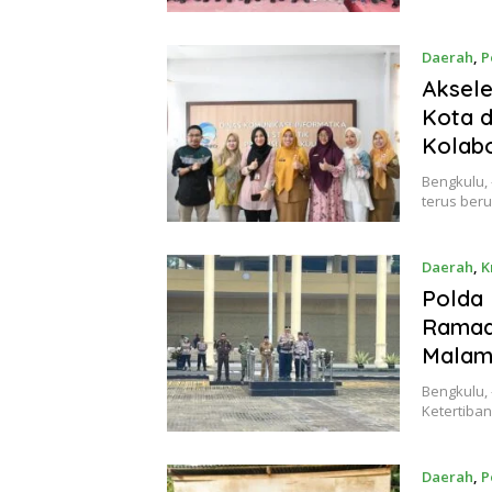
Daerah
,
P
Aksele
Kota d
Kolabo
​Bengkulu,
terus ber
Daerah
,
K
Polda
Ramada
Mala
Bengkulu,
Ketertiba
Daerah
,
P