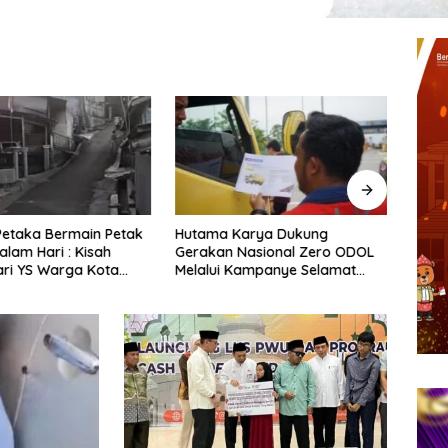
: Petaka Bermain Petak
Hutama Karya Dukung
Teror
lam Hari : Kisah
Gerakan Nasional Zero ODOL
Anak 
ri YS Warga Kota
Melalui Kampanye Selamat
Kilat
u Yang Disembunyikan
Sampai Tujuan (SETUJU)
Diru
elakang Pohon
g