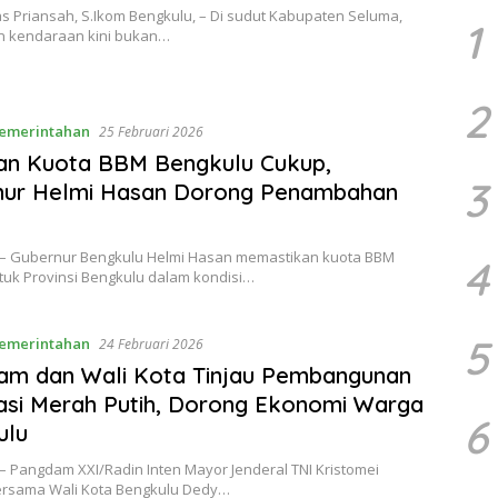
s Priansah, S.Ikom ​Bengkulu, – Di sudut Kabupaten Seluma,
1
n kendaraan kini bukan…
2
emerintahan
25 Februari 2026
an Kuota BBM Bengkulu Cukup,
3
nur Helmi Hasan Dorong Penambahan
 – Gubernur Bengkulu Helmi Hasan memastikan kuota BBM
4
tuk Provinsi Bengkulu dalam kondisi…
5
emerintahan
24 Februari 2026
am dan Wali Kota Tinjau Pembangunan
si Merah Putih, Dorong Ekonomi Warga
6
ulu
– Pangdam XXI/Radin Inten Mayor Jenderal TNI Kristomei
bersama Wali Kota Bengkulu Dedy…