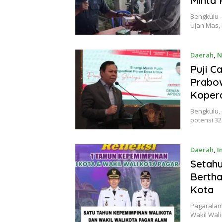
Minta 
Bengkulu –
Ujan Mas,
Daerah
,
N
Puji C
Prabo
Kopera
Bengkulu, 
potensi 3
Daerah
,
I
Setahu
Berth
Kota
Pagaralam
Wakil Wal