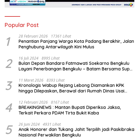
Popular Post
1
28 Februari 2026
17361 Lihat
Penantian Panjang Warga Kota Padang Berakhir, Jalan
Penghubung Antarwilayah Kini Mulus
2
16 Juli 2024
8995 Lihat
Bulan Depan Bandara Fatmawati Soekarno Bengkulu
Layani Penerbangan Bengkulu – Batam Bersama Super
Air Jet
3
11 Maret 2026
8393 Lihat
Kronologis Wabup Rejang Lebong Diamankan KPK
hingga Dilepaskan, Berawal dari Rumah Dinas Usai
Salat Isya
4
12 Februari 2026
8167 Lihat
BREAKINGNEWS : Mantan Bupati Diperiksa Jaksa,
Terkait Perkara PDAM Tirta Bukit Kaba
5
26 Juni 2024
4931 Lihat
Anak Honorer dan Tukang Jahit Terpilih jadi Paskibraka
Nasional Perwakilan Bengkulu