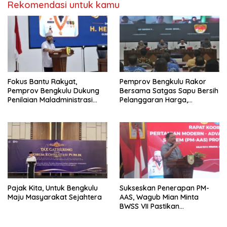
Rekomendasi untuk kamu
Fokus Bantu Rakyat,
Pemprov Bengkulu Rakor
Pemprov Bengkulu Dukung
Bersama Satgas Sapu Bersih
Penilaian Maladministrasi
Pelanggaran Harga,
Pelayanan Publik
Keamanan, dan Mutu
Ombudsman RI Tahun 2026
Pangan, Harga TBS Sawit
Masih Jadi Sorotan
Pajak Kita, Untuk Bengkulu
Sukseskan Penerapan PM-
Maju Masyarakat Sejahtera
AAS, Wagub Mian Minta
BWSS VII Pastikan
Ketersediaan Irigasi untuk
Pertanian Modern