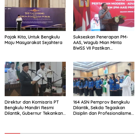
Pajak Kita, Untuk Bengkulu
Sukseskan Penerapan PM-
Maju Masyarakat Sejahtera
AAS, Wagub Mian Minta
BWSS VII Pastikan
Ketersediaan Irigasi untuk
Pertanian Modern
Direktur dan Komisaris PT
164 ASN Pemprov Bengkulu
Bengkulu Mandiri Resmi
Dilantik, Sekda Tegaskan
Dilantik, Gubernur Tekankan
Disiplin dan Profesionalisme
Pentingnya Inovasi
Aparatur