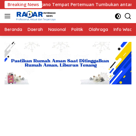
Langsung
ano Tempat Pertemuan Tumbukan antara Lempeng Indo-Australi
Breaking News
ke
konten
Beranda
Daerah
Nasional
Politik
Olahraga
Info Wisat