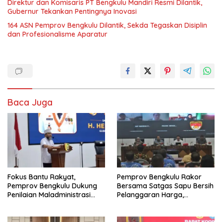
Direktur dan Komisaris PT Bengkulu Mandiri Resmi Dilantik,
Gubernur Tekankan Pentingnya Inovasi
164 ASN Pemprov Bengkulu Dilantik, Sekda Tegaskan Disiplin
dan Profesionalisme Aparatur
Baca Juga
Fokus Bantu Rakyat,
Pemprov Bengkulu Rakor
Pemprov Bengkulu Dukung
Bersama Satgas Sapu Bersih
Penilaian Maladministrasi
Pelanggaran Harga,
Pelayanan Publik
Keamanan, dan Mutu
Ombudsman RI Tahun 2026
Pangan, Harga TBS Sawit
Masih Jadi Sorotan