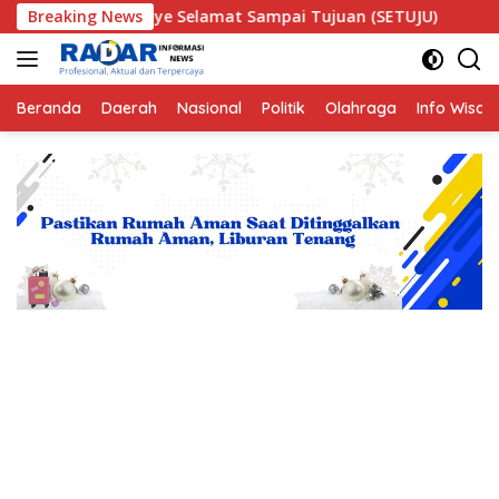
Langsung
nye Selamat Sampai Tujuan (SETUJU)
Breaking News
Teror Makhluk As
ke
konten
Beranda
Daerah
Nasional
Politik
Olahraga
Info Wisat