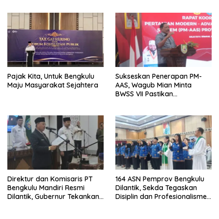
Pelayanan Publik
Keamanan, dan Mutu
Ombudsman RI Tahun 2026
Pangan, Harga TBS Sawit
Masih Jadi Sorotan
Pajak Kita, Untuk Bengkulu
Sukseskan Penerapan PM-
Maju Masyarakat Sejahtera
AAS, Wagub Mian Minta
BWSS VII Pastikan
Ketersediaan Irigasi untuk
Pertanian Modern
Direktur dan Komisaris PT
164 ASN Pemprov Bengkulu
Bengkulu Mandiri Resmi
Dilantik, Sekda Tegaskan
Dilantik, Gubernur Tekankan
Disiplin dan Profesionalisme
Pentingnya Inovasi
Aparatur