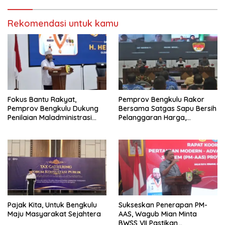
Rekomendasi untuk kamu
Fokus Bantu Rakyat,
Pemprov Bengkulu Rakor
Pemprov Bengkulu Dukung
Bersama Satgas Sapu Bersih
Penilaian Maladministrasi
Pelanggaran Harga,
Pelayanan Publik
Keamanan, dan Mutu
Ombudsman RI Tahun 2026
Pangan, Harga TBS Sawit
Masih Jadi Sorotan
Pajak Kita, Untuk Bengkulu
Sukseskan Penerapan PM-
Maju Masyarakat Sejahtera
AAS, Wagub Mian Minta
BWSS VII Pastikan