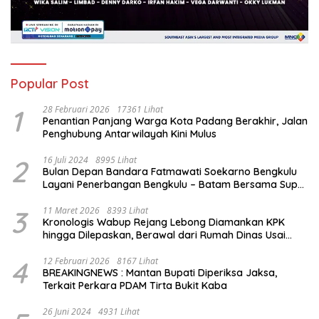
Popular Post
1
28 Februari 2026
17361 Lihat
Penantian Panjang Warga Kota Padang Berakhir, Jalan
Penghubung Antarwilayah Kini Mulus
2
16 Juli 2024
8995 Lihat
Bulan Depan Bandara Fatmawati Soekarno Bengkulu
Layani Penerbangan Bengkulu – Batam Bersama Super
Air Jet
3
11 Maret 2026
8393 Lihat
Kronologis Wabup Rejang Lebong Diamankan KPK
hingga Dilepaskan, Berawal dari Rumah Dinas Usai
Salat Isya
4
12 Februari 2026
8167 Lihat
BREAKINGNEWS : Mantan Bupati Diperiksa Jaksa,
Terkait Perkara PDAM Tirta Bukit Kaba
26 Juni 2024
4931 Lihat