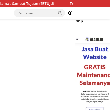
ETUJU)
Teror Makhluk Astral Sesosok Anak Kecil dan Ba
tutup