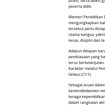
psikis, serta adiksi 
peserta didik.
Menteri Pendidikan
mengungkapkan bah
tersebut perlu disia
utama bangsa, yakni r
keras, disiplin dan t
Adapun delapan kara
pembiasaan yang haru
terus berkelanjutan
Karakter melalui Pem
Selasa (21/1).
Sebagai acuan dalam
kemendikdasmen memb
tenaga kependidikan,
dalam rangkaian akti