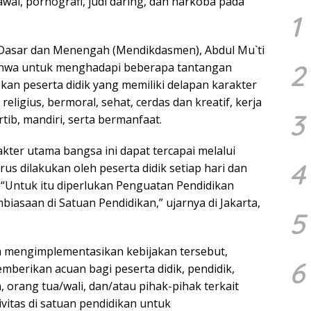
gawai, pornografi, judi daring, dan narkoba pada
1
 Dasar dan Menengah (Mendikdasmen), Abdul Mu`ti
2
wa untuk menghadapi beberapa tantangan
pkan peserta didik yang memiliki delapan karakter
eligius, bermoral, sehat, cerdas dan kreatif, kerja
3
ertib, mandiri, serta bermanfaat.
kter utama bangsa ini dapat tercapai melalui
4
s dilakukan oleh peserta didik setiap hari dan
. “Untuk itu diperlukan Penguatan Pendidikan
biasaan di Satuan Pendidikan,” ujarnya di Jakarta,
5
 mengimplementasikan kebijakan tersebut,
6
erikan acuan bagi peserta didik, pendidik,
 orang tua/wali, dan/atau pihak-pihak terkait
vitas di satuan pendidikan untuk