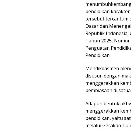
menumbuhkembangka
pendidikan karakter 
tersebut tercantum 
Dasar dan Menengah
Republik Indonesia,
Tahun 2025, Nomor 
Penguatan Pendidika
Pendidikan.
Mendikdasmen menya
disusun dengan mak
menggerakkan kemba
pembiasaan di satua
Adapun bentuk aktivi
menggerakkan kembal
pendidikan, yaitu sa
melalui Gerakan Tuj