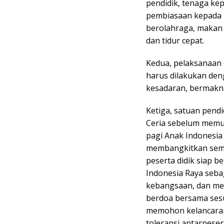
pendidik, tenaga ke
pembiasaan kepada p
berolahraga, makan 
dan tidur cepat.
Kedua, pelaksanaan
harus dilakukan de
kesadaran, bermakn
Ketiga, satuan pend
Ceria sebelum memul
pagi Anak Indonesia
membangkitkan sema
peserta didik siap b
Indonesia Raya seba
kebangsaan, dan mem
berdoa bersama ses
memohon kelancaran 
toleransi antarpesert