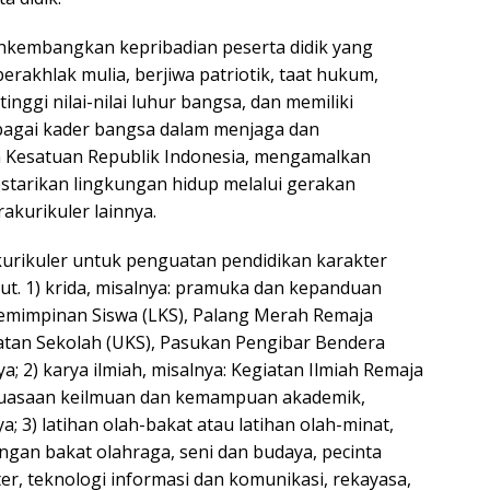
embangkan kepribadian peserta didik yang
erakhlak mulia, berjiwa patriotik, taat hukum,
tinggi nilai-nilai luhur bangsa, dan memiliki
bagai kader bangsa dalam menjaga dan
Kesatuan Republik Indonesia, mengamalkan
estarikan lingkungan hidup melalui gerakan
akurikuler lainnya.
kurikuler untuk penguatan pendidikan karakter
ut. 1) krida, misalnya: pramuka dan kepanduan
pemimpinan Siswa (LKS), Palang Merah Remaja
tan Sekolah (UKS), Pasukan Pengibar Bendera
ya; 2) karya ilmiah, misalnya: Kegiatan Ilmiah Remaja
nguasaan keilmuan dan kemampuan akademik,
ya; 3) latihan olah-bakat atau latihan olah-minat,
gan bakat olahraga, seni dan budaya, pecinta
ater, teknologi informasi dan komunikasi, rekayasa,