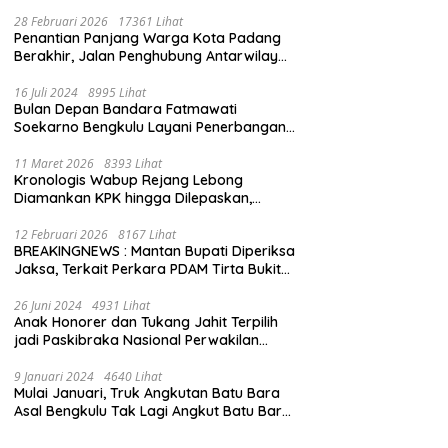
28 Februari 2026
17361 Lihat
Penantian Panjang Warga Kota Padang
Berakhir, Jalan Penghubung Antarwilayah
Kini Mulus
16 Juli 2024
8995 Lihat
Bulan Depan Bandara Fatmawati
Soekarno Bengkulu Layani Penerbangan
Bengkulu – Batam Bersama Super Air Jet
11 Maret 2026
8393 Lihat
Kronologis Wabup Rejang Lebong
Diamankan KPK hingga Dilepaskan,
Berawal dari Rumah Dinas Usai Salat Isya
12 Februari 2026
8167 Lihat
BREAKINGNEWS : Mantan Bupati Diperiksa
Jaksa, Terkait Perkara PDAM Tirta Bukit
Kaba
26 Juni 2024
4931 Lihat
Anak Honorer dan Tukang Jahit Terpilih
jadi Paskibraka Nasional Perwakilan
Bengkulu
9 Januari 2024
4640 Lihat
Mulai Januari, Truk Angkutan Batu Bara
Asal Bengkulu Tak Lagi Angkut Batu Bara
Jambi