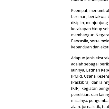
Keempat, menumbuhk
beriman, bertakwa, b
disiplin, menjunjung 
kecakapan hidup se
membangun Negara 
Pancasila, serta mel
kepanduan dan ekstr
Adapun jenis ekstra
adalah sebagai berik
lainnya, Latihan Ke
(PMR), Usaha Keseha
(Paskibra), dan lainn
(KIR), kegiatan pe
penelitian, dan lainn
misalnya: pengemban
alam, jurnalistik, te