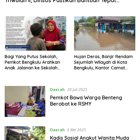
Triwulan II, Dinsos Pastikan Bantuan Tepat
Sasaran
Bagi Yang Putus Sekolah,
Hujan Deras, Banjir Rendam
Pemkot Bengkulu Arahkan
Sejumlah Wilayah di Kota
Anak Jalanan ke Sekolah
Bengkulu, Kantor Camat
Rakyat
Ratu Samban Ikut Tergenang
Daerah
20 Juli 2025
Pemkot Bawa Warga Benteng
Berobat ke RSMY
Daerah
6 Mei 2025
Kadis Sosial Angkut Wanita Muda