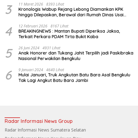
3
11 Maret 2026
8393 Lihat
Kronologis Wabup Rejang Lebong Diamankan KPK
hingga Dilepaskan, Berawal dari Rumah Dinas Usai
Salat Isya
4
12 Februari 2026
8167 Lihat
BREAKINGNEWS : Mantan Bupati Diperiksa Jaksa,
Terkait Perkara PDAM Tirta Bukit Kaba
5
26 Juni 2024
4931 Lihat
Anak Honorer dan Tukang Jahit Terpilih jadi Paskibraka
Nasional Perwakilan Bengkulu
6
9 Januari 2024
4640 Lihat
Mulai Januari, Truk Angkutan Batu Bara Asal Bengkulu
Tak Lagi Angkut Batu Bara Jambi
Radar Informasi News Group
Radar Informasi News Sumatera Selatan