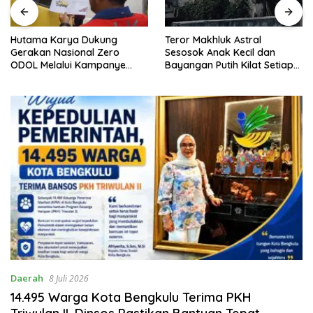
Hutama Karya Dukung
Teror Makhluk Astral
Gerakan Nasional Zero
Sesosok Anak Kecil dan
ODOL Melalui Kampanye
Bayangan Putih Kilat Setiap
Selamat Sampai Tujuan
Menjelang Magrib Dirumah
(SETUJU)
Salah Satu Warga
Daerah
8 Juli 2026
14.495 Warga Kota Bengkulu Terima PKH