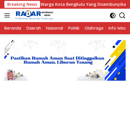
Langsung
 YS Warga Kota Bengkulu Yang Disembunyikan Jin di Belakang P
Breaking News
ke
konten
Beranda
Daerah
Nasional
Politik
Olahraga
Info Wisat