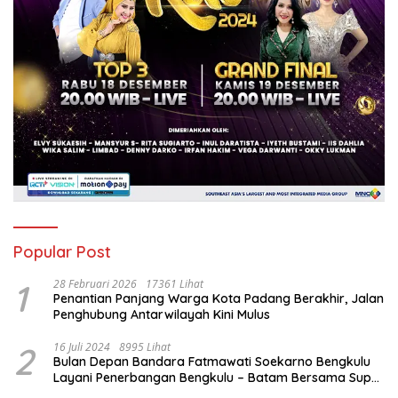
Popular Post
1
28 Februari 2026
17361 Lihat
Penantian Panjang Warga Kota Padang Berakhir, Jalan
Penghubung Antarwilayah Kini Mulus
2
16 Juli 2024
8995 Lihat
Bulan Depan Bandara Fatmawati Soekarno Bengkulu
Layani Penerbangan Bengkulu – Batam Bersama Super
Air Jet