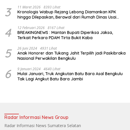
Air Jet
3
11 Maret 2026
8393 Lihat
Kronologis Wabup Rejang Lebong Diamankan KPK
hingga Dilepaskan, Berawal dari Rumah Dinas Usai
Salat Isya
4
12 Februari 2026
8167 Lihat
BREAKINGNEWS : Mantan Bupati Diperiksa Jaksa,
Terkait Perkara PDAM Tirta Bukit Kaba
5
26 Juni 2024
4931 Lihat
Anak Honorer dan Tukang Jahit Terpilih jadi Paskibraka
Nasional Perwakilan Bengkulu
6
9 Januari 2024
4640 Lihat
Mulai Januari, Truk Angkutan Batu Bara Asal Bengkulu
Tak Lagi Angkut Batu Bara Jambi
Radar Informasi News Group
Radar Informasi News Sumatera Selatan