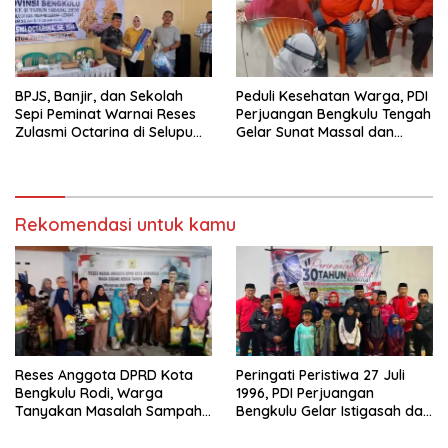
BPJS, Banjir, dan Sekolah
Peduli Kesehatan Warga, PDI
Sepi Peminat Warnai Reses
Perjuangan Bengkulu Tengah
Zulasmi Octarina di Selupu
Gelar Sunat Massal dan
Rejang
Pengobatan Gratis
Rekomendasi untuk kamu
Reses Anggota DPRD Kota
Peringati Peristiwa 27 Juli
Bengkulu Rodi, Warga
1996, PDI Perjuangan
Tanyakan Masalah Sampah
Bengkulu Gelar Istigasah dan
Hingga Penerangan Lampu
Santuni Anak Yatim di
Jalan RT 09 Bajak
Kepahiang