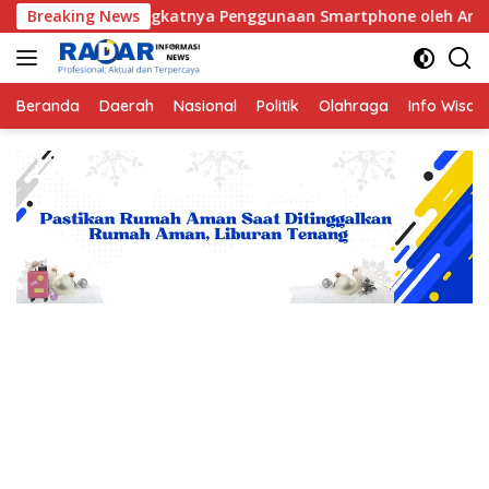
Langsung
gkatnya Penggunaan Smartphone oleh Anak
Breaking News
Hukuman Bo
ke
konten
Beranda
Daerah
Nasional
Politik
Olahraga
Info Wisat