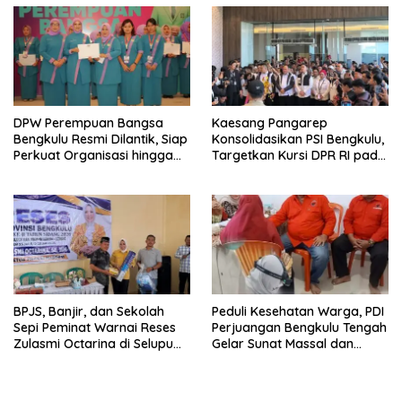
DPW Perempuan Bangsa
Kaesang Pangarep
Bengkulu Resmi Dilantik, Siap
Konsolidasikan PSI Bengkulu,
Perkuat Organisasi hingga
Targetkan Kursi DPR RI pada
Desa
Pemilu 2029
BPJS, Banjir, dan Sekolah
Peduli Kesehatan Warga, PDI
Sepi Peminat Warnai Reses
Perjuangan Bengkulu Tengah
Zulasmi Octarina di Selupu
Gelar Sunat Massal dan
Rejang
Pengobatan Gratis