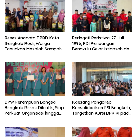
Reses Anggota DPRD Kota
Peringati Peristiwa 27 Juli
Bengkulu Rodi, Warga
1996, PDI Perjuangan
Tanyakan Masalah Sampah
Bengkulu Gelar Istigasah dan
Hingga Penerangan Lampu
Santuni Anak Yatim di
Jalan RT 09 Bajak
Kepahiang
DPW Perempuan Bangsa
Kaesang Pangarep
Bengkulu Resmi Dilantik, Siap
Konsolidasikan PSI Bengkulu,
Perkuat Organisasi hingga
Targetkan Kursi DPR RI pada
Desa
Pemilu 2029