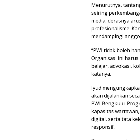
Menurutnya, tantang
seiring perkembangan
media, derasnya aru
profesionalisme. Kare
mendampingi anggo
“PWI tidak boleh han
Organisasi ini haru
belajar, advokasi, 
katanya.
Iyud mengungkapkan
akan dijalankan se
PWI Bengkulu. Prog
kapasitas wartawan, 
digital, serta tata k
responsif.