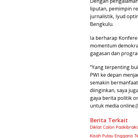
Dengan pengalaman 
liputan, pemimpin re
jurnalistik, Iyud op
Bengkulu.
Ia berharap Konfere
momentum demokras
gagasan dan program
“Yang terpenting buk
PWI ke depan menjadi
semakin bermanfaat 
diinginkan, saya ju
gaya berita politik o
untuk media online.(
Berita Terkait
Diklat Calon Paskibrak
Kisah Pulau Enggano 