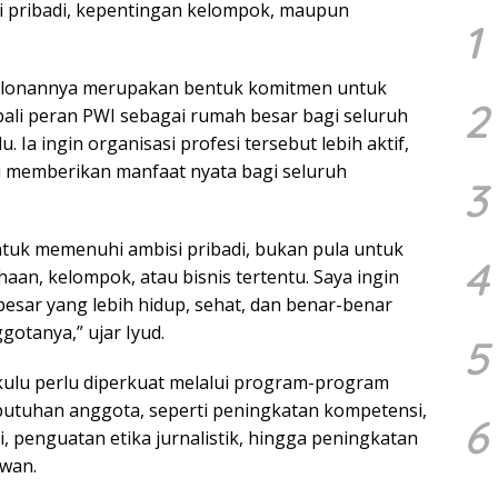
i pribadi, kepentingan kelompok, maupun
1
alonannya merupakan bentuk komitmen untuk
2
li peran PWI sebagai rumah besar bagi seluruh
 Ia ingin organisasi profesi tersebut lebih aktif,
 memberikan manfaat nyata bagi seluruh
3
tuk memenuhi ambisi pribadi, bukan pula untuk
4
aan, kelompok, atau bisnis tertentu. Saya ingin
esar yang lebih hidup, sehat, dan benar-benar
otanya,” ujar Iyud.
5
kulu perlu diperkuat melalui program-program
utuhan anggota, seperti peningkatan kompetensi,
6
, penguatan etika jurnalistik, hingga peningkatan
awan.