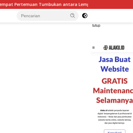
ra Lempeng Indo-Australia dan Lempeng Eurasia (atau Lempeng
tutup