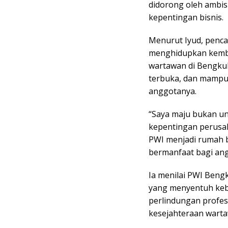
didorong oleh ambis
kepentingan bisnis.
Menurut Iyud, penc
menghidupkan kemba
wartawan di Bengkulu.
terbuka, dan mampu
anggotanya.
“Saya maju bukan un
kepentingan perusah
PWI menjadi rumah b
bermanfaat bagi angg
Ia menilai PWI Beng
yang menyentuh keb
perlindungan profesi
kesejahteraan wart