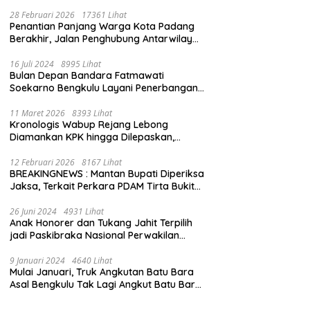
28 Februari 2026
17361 Lihat
Penantian Panjang Warga Kota Padang
Berakhir, Jalan Penghubung Antarwilayah
Kini Mulus
16 Juli 2024
8995 Lihat
Bulan Depan Bandara Fatmawati
Soekarno Bengkulu Layani Penerbangan
Bengkulu – Batam Bersama Super Air Jet
11 Maret 2026
8393 Lihat
Kronologis Wabup Rejang Lebong
Diamankan KPK hingga Dilepaskan,
Berawal dari Rumah Dinas Usai Salat Isya
12 Februari 2026
8167 Lihat
BREAKINGNEWS : Mantan Bupati Diperiksa
Jaksa, Terkait Perkara PDAM Tirta Bukit
Kaba
26 Juni 2024
4931 Lihat
Anak Honorer dan Tukang Jahit Terpilih
jadi Paskibraka Nasional Perwakilan
Bengkulu
9 Januari 2024
4640 Lihat
Mulai Januari, Truk Angkutan Batu Bara
Asal Bengkulu Tak Lagi Angkut Batu Bara
Jambi