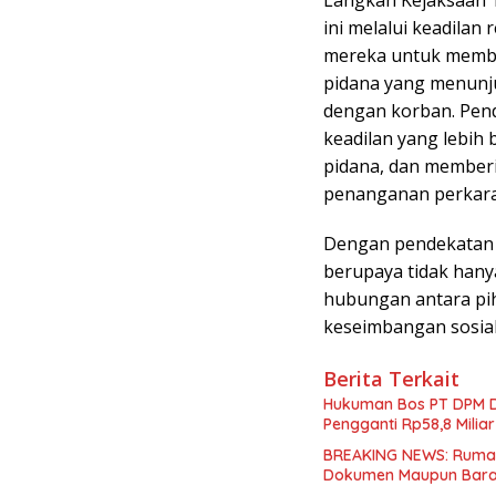
ini melalui keadilan
mereka untuk membe
pidana yang menunju
dengan korban. Pen
keadilan yang lebih
pidana, dan memberi
penanganan perkara 
Dengan pendekatan y
berupaya tidak han
hubungan antara pih
keseimbangan sosial
Berita Terkait
Hukuman Bos PT DPM Di
Pengganti Rp58,8 Miliar
BREAKING NEWS: Rumah
Dokumen Maupun Bara