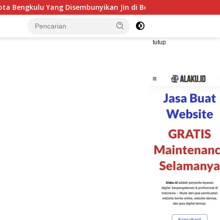
embunyikan Jin di Belakang Pohon Belimbing
Hutama Ka
tutup