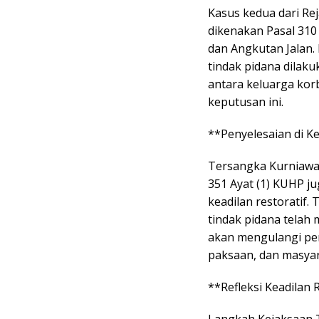
Kasus kedua dari Re
dikenakan Pasal 310 
dan Angkutan Jalan. 
tindak pidana dilaku
antara keluarga kor
keputusan ini.
**Penyelesaian di K
Tersangka Kurniawan
351 Ayat (1) KUHP j
keadilan restoratif
tindak pidana telah
akan mengulangi per
paksaan, dan masya
**Refleksi Keadilan 
Langkah Kejaksaan T