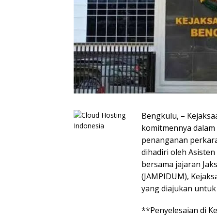
Bengkulu, – Kejaks
komitmennya dalam 
penanganan perkara 
dihadiri oleh Asiste
bersama jajaran Ja
(JAMPIDUM), Kejaks
yang diajukan untuk 
**Penyelesaian di K