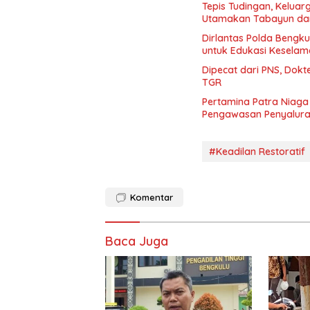
Tepis Tudingan, Keluar
Utamakan Tabayun dan
Dirlantas Polda Bengku
untuk Edukasi Keselama
Dipecat dari PNS, Dokt
TGR
Pertamina Patra Niag
Pengawasan Penyaluran
#Keadilan Restoratif
Komentar
Baca Juga