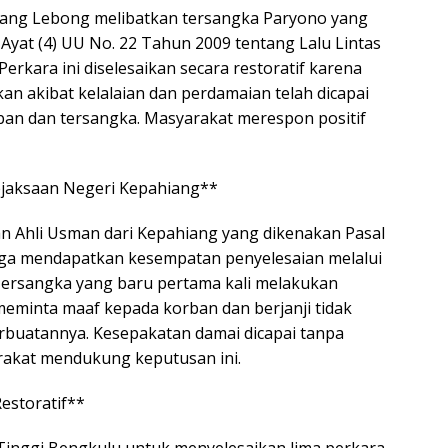
jang Lebong melibatkan tersangka Paryono yang
Ayat (4) UU No. 22 Tahun 2009 tentang Lalu Lintas
Perkara ini diselesaikan secara restoratif karena
kan akibat kelalaian dan perdamaian telah dicapai
ban dan tersangka. Masyarakat merespon positif
ejaksaan Negeri Kepahiang**
 Ahli Usman dari Kepahiang yang dikenakan Pasal
uga mendapatkan kesempatan penyelesaian melalui
. Tersangka yang baru pertama kali melakukan
 meminta maaf kepada korban dan berjanji tidak
buatannya. Kesepakatan damai dicapai tanpa
rakat mendukung keputusan ini.
Restoratif**
inggi Bengkulu untuk menyelesaikan lima perkara