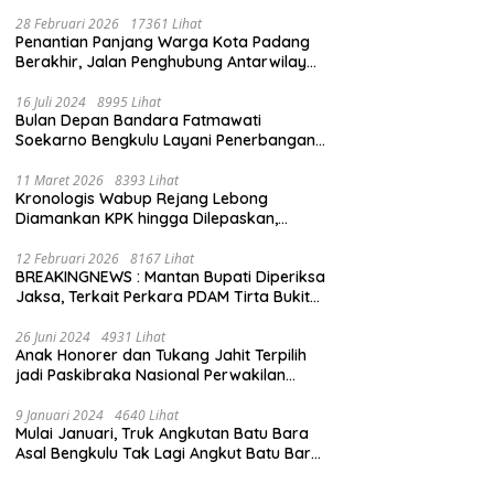
28 Februari 2026
17361 Lihat
Penantian Panjang Warga Kota Padang
Berakhir, Jalan Penghubung Antarwilayah
Kini Mulus
16 Juli 2024
8995 Lihat
Bulan Depan Bandara Fatmawati
Soekarno Bengkulu Layani Penerbangan
Bengkulu – Batam Bersama Super Air Jet
11 Maret 2026
8393 Lihat
Kronologis Wabup Rejang Lebong
Diamankan KPK hingga Dilepaskan,
Berawal dari Rumah Dinas Usai Salat Isya
12 Februari 2026
8167 Lihat
BREAKINGNEWS : Mantan Bupati Diperiksa
Jaksa, Terkait Perkara PDAM Tirta Bukit
Kaba
26 Juni 2024
4931 Lihat
Anak Honorer dan Tukang Jahit Terpilih
jadi Paskibraka Nasional Perwakilan
Bengkulu
9 Januari 2024
4640 Lihat
Mulai Januari, Truk Angkutan Batu Bara
Asal Bengkulu Tak Lagi Angkut Batu Bara
Jambi