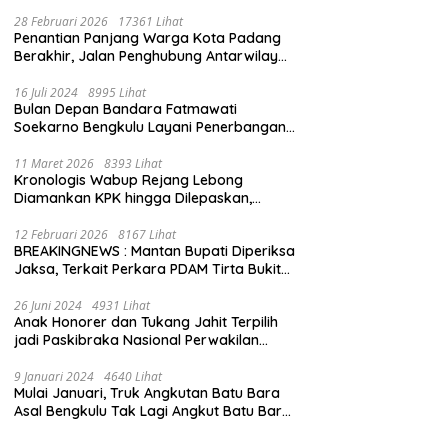
28 Februari 2026
17361 Lihat
Penantian Panjang Warga Kota Padang
Berakhir, Jalan Penghubung Antarwilayah
Kini Mulus
16 Juli 2024
8995 Lihat
Bulan Depan Bandara Fatmawati
Soekarno Bengkulu Layani Penerbangan
Bengkulu – Batam Bersama Super Air Jet
11 Maret 2026
8393 Lihat
Kronologis Wabup Rejang Lebong
Diamankan KPK hingga Dilepaskan,
Berawal dari Rumah Dinas Usai Salat Isya
12 Februari 2026
8167 Lihat
BREAKINGNEWS : Mantan Bupati Diperiksa
Jaksa, Terkait Perkara PDAM Tirta Bukit
Kaba
26 Juni 2024
4931 Lihat
Anak Honorer dan Tukang Jahit Terpilih
jadi Paskibraka Nasional Perwakilan
Bengkulu
9 Januari 2024
4640 Lihat
Mulai Januari, Truk Angkutan Batu Bara
Asal Bengkulu Tak Lagi Angkut Batu Bara
Jambi