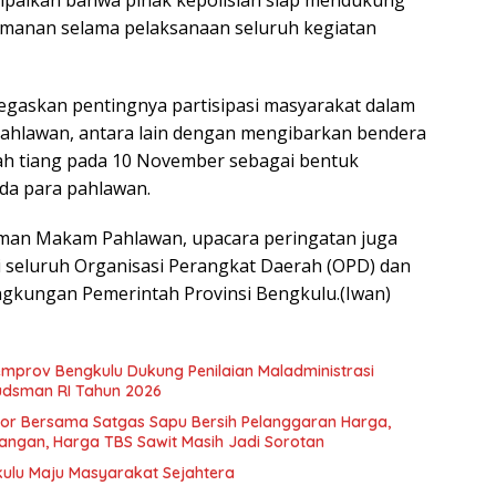
paikan bahwa pihak kepolisian siap mendukung
manan selama pelaksanaan seluruh kegiatan
egaskan pentingnya partisipasi masyarakat dalam
ahlawan, antara lain dengan mengibarkan bendera
ah tiang pada 10 November sebagai bentuk
a para pahlawan.
aman Makam Pahlawan, upacara peringatan juga
i seluruh Organisasi Perangkat Daerah (OPD) dan
 lingkungan Pemerintah Provinsi Bengkulu.(Iwan)
emprov Bengkulu Dukung Penilaian Maladministrasi
udsman RI Tahun 2026
or Bersama Satgas Sapu Bersih Pelanggaran Harga,
ngan, Harga TBS Sawit Masih Jadi Sorotan
kulu Maju Masyarakat Sejahtera