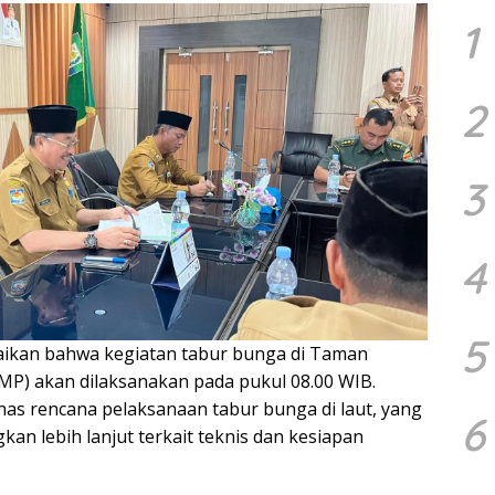
1
2
3
4
5
aikan bahwa kegiatan tabur bunga di Taman
P) akan dilaksanakan pada pukul 08.00 WIB.
bahas rencana pelaksanaan tabur bunga di laut, yang
6
an lebih lanjut terkait teknis dan kesiapan