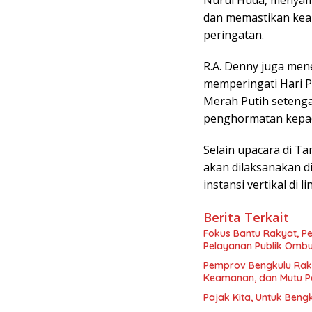
Nurul Huda, menyam
dan memastikan kea
peringatan.
R.A. Denny juga men
memperingati Hari P
Merah Putih seteng
penghormatan kepad
Selain upacara di T
akan dilaksanakan d
instansi vertikal di
Berita Terkait
Fokus Bantu Rakyat, P
Pelayanan Publik Omb
Pemprov Bengkulu Rak
Keamanan, dan Mutu Pa
Pajak Kita, Untuk Beng