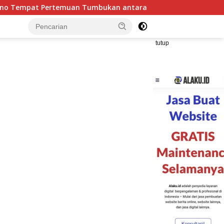
ntara Lempeng Indo-Australia dan Lempeng Eurasia (atau Lemp
tutup