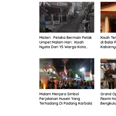
Misteri : Petaka Bermain Petak
Kisah T
Umpet Malam Hari : Kisah
di Balai
Nyata Dari YS Warga Kota
Kabarny
Bengkulu Yang Disembunyikan
Tembus 
Jin di Belakang Pohon
Marlbor
Belimbing
Malam Menjara Simbol
Grand Op
Perjalanan Husein Yang
Resmi Ha
Terhadang Di Padang Karbala
Bengkulu
Pecinta 
Rasa Kh