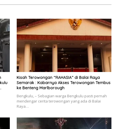
m
Kisah Terowongan “RAHASIA” di Balai Raya
kulu
Semarak : Kabarnya Akses Terowongan Tembus
ke Benteng Marlborough
Bengkulu, – Sebagian warga Bengkulu pasti pernah
mendengar cerita terowongan yang ada di Balai
Raya…