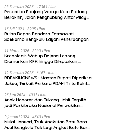
28 Februari 2026
17361 Lihat
Penantian Panjang Warga Kota Padang
Berakhir, Jalan Penghubung Antarwilayah
Kini Mulus
16 Juli 2024
8995 Lihat
Bulan Depan Bandara Fatmawati
Soekarno Bengkulu Layani Penerbangan
Bengkulu – Batam Bersama Super Air Jet
11 Maret 2026
8393 Lihat
Kronologis Wabup Rejang Lebong
Diamankan KPK hingga Dilepaskan,
Berawal dari Rumah Dinas Usai Salat Isya
12 Februari 2026
8167 Lihat
BREAKINGNEWS : Mantan Bupati Diperiksa
Jaksa, Terkait Perkara PDAM Tirta Bukit
Kaba
26 Juni 2024
4931 Lihat
Anak Honorer dan Tukang Jahit Terpilih
jadi Paskibraka Nasional Perwakilan
Bengkulu
9 Januari 2024
4640 Lihat
Mulai Januari, Truk Angkutan Batu Bara
Asal Bengkulu Tak Lagi Angkut Batu Bara
Jambi