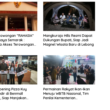
erowongan “RAHASIA”
Mangkurajo Hills Resmi Dapat
 Raya Semarak :
Dukungan Bupati, Siap Jadi
a Akses Terowongan
Magnet Wisata Baru di Lebong
ke Benteng
ough
ening Pizza Kuy
Permainan Rakyat Ikan-Ikan
dir di Benmall
Menuju WBTB Nasional, Tim
, Siap Manjakan
Penilai Kementerian
Kuliner dengan Cita
Kebudayaan Disambut Meriah
as
Warga Sukamerindu