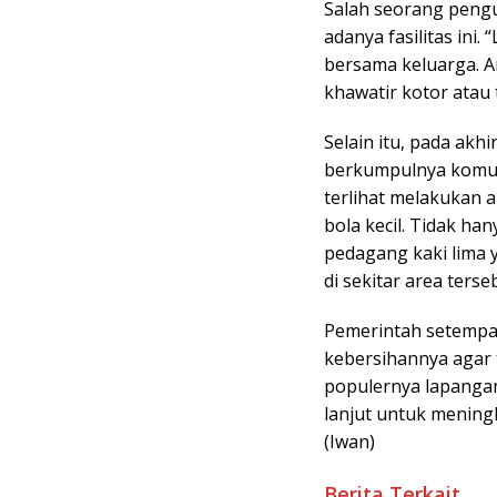
Salah seorang peng
adanya fasilitas ini
bersama keluarga. 
khawatir kotor atau t
Selain itu, pada akh
berkumpulnya komun
terlihat melakukan a
bola kecil. Tidak h
pedagang kaki lima
di sekitar area terse
Pemerintah setempat 
kebersihannya agar
populernya lapangan
lanjut untuk menin
(Iwan)
Berita Terkait