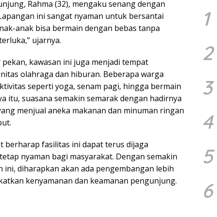
unjung, Rahma (32), mengaku senang dengan
1
. “Lapangan ini sangat nyaman untuk bersantai
Anak-anak bisa bermain dengan bebas tanpa
erluka,” ujarnya.
2
ir pekan, kawasan ini juga menjadi tempat
itas olahraga dan hiburan. Beberapa warga
3
ktivitas seperti yoga, senam pagi, hingga bermain
anya itu, suasana semakin semarak dengan hadirnya
 yang menjual aneka makanan dan minuman ringan
4
but.
berharap fasilitas ini dapat terus dijaga
5
 tetap nyaman bagi masyarakat. Dengan semakin
 ini, diharapkan akan ada pengembangan lebih
gkatkan kenyamanan dan keamanan pengunjung.
6