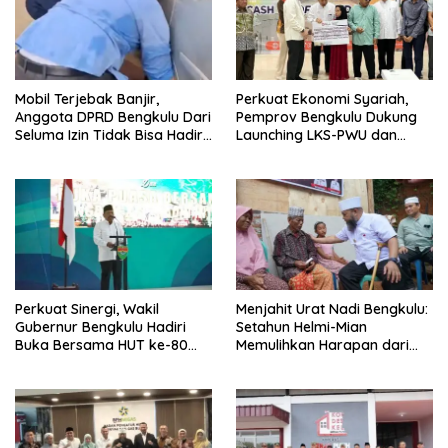
Mobil Terjebak Banjir,
Perkuat Ekonomi Syariah,
Anggota DPRD Bengkulu Dari
Pemprov Bengkulu Dukung
Seluma Izin Tidak Bisa Hadiri
Launching LKS-PWU dan
Paripurna
CWLD
Perkuat Sinergi, Wakil
Menjahit Urat Nadi Bengkulu:
Gubernur Bengkulu Hadiri
Setahun Helmi-Mian
Buka Bersama HUT ke-80
Memulihkan Harapan dari
Korem 041/Garuda Emas
Pinggiran