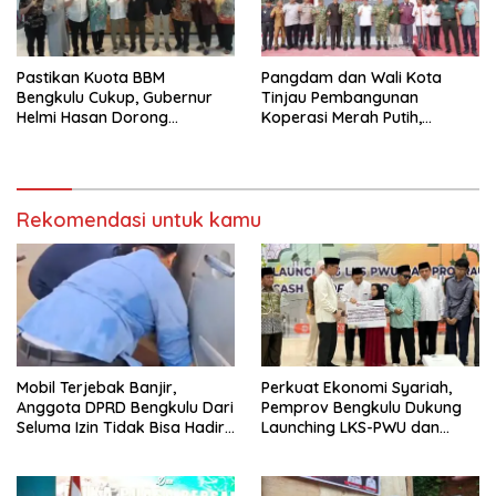
Pastikan Kuota BBM
Pangdam dan Wali Kota
Bengkulu Cukup, Gubernur
Tinjau Pembangunan
Helmi Hasan Dorong
Koperasi Merah Putih,
Penambahan SPBU
Dorong Ekonomi Warga
Bengkulu
Rekomendasi untuk kamu
Mobil Terjebak Banjir,
Perkuat Ekonomi Syariah,
Anggota DPRD Bengkulu Dari
Pemprov Bengkulu Dukung
Seluma Izin Tidak Bisa Hadiri
Launching LKS-PWU dan
Paripurna
CWLD