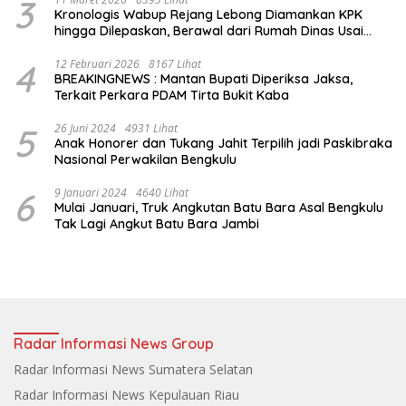
3
Kronologis Wabup Rejang Lebong Diamankan KPK
hingga Dilepaskan, Berawal dari Rumah Dinas Usai
Salat Isya
4
12 Februari 2026
8167 Lihat
BREAKINGNEWS : Mantan Bupati Diperiksa Jaksa,
Terkait Perkara PDAM Tirta Bukit Kaba
5
26 Juni 2024
4931 Lihat
Anak Honorer dan Tukang Jahit Terpilih jadi Paskibraka
Nasional Perwakilan Bengkulu
6
9 Januari 2024
4640 Lihat
Mulai Januari, Truk Angkutan Batu Bara Asal Bengkulu
Tak Lagi Angkut Batu Bara Jambi
Radar Informasi News Group
Radar Informasi News Sumatera Selatan
Radar Informasi News Kepulauan Riau