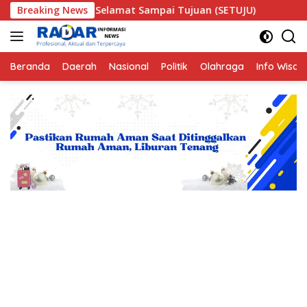
Langsung
 Selamat Sampai Tujuan (SETUJU)
Breaking News
Teror Makhluk Astr
ke
konten
Beranda
Daerah
Nasional
Politik
Olahraga
Info Wisat