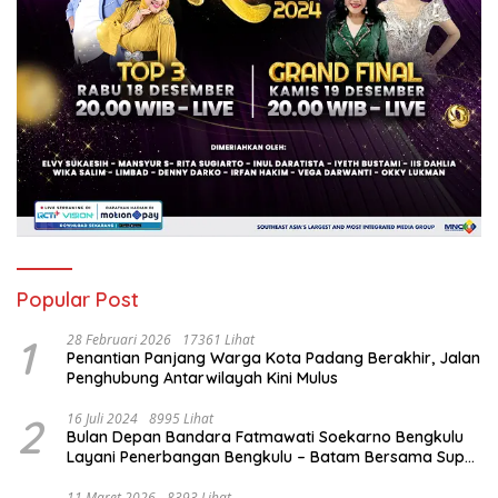
Popular Post
1
28 Februari 2026
17361 Lihat
Penantian Panjang Warga Kota Padang Berakhir, Jalan
Penghubung Antarwilayah Kini Mulus
2
16 Juli 2024
8995 Lihat
Bulan Depan Bandara Fatmawati Soekarno Bengkulu
Layani Penerbangan Bengkulu – Batam Bersama Super
Air Jet
11 Maret 2026
8393 Lihat