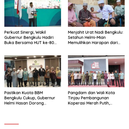
Perkuat Sinergi, Wakil
Menjahit Urat Nadi Bengkulu:
Gubernur Bengkulu Hadiri
Setahun Helmi-Mian
Buka Bersama HUT ke-80
Memulihkan Harapan dari
Korem 041/Garuda Emas
Pinggiran
Pastikan Kuota BBM
Pangdam dan Wali Kota
Bengkulu Cukup, Gubernur
Tinjau Pembangunan
Helmi Hasan Dorong
Koperasi Merah Putih,
Penambahan SPBU
Dorong Ekonomi Warga
Bengkulu