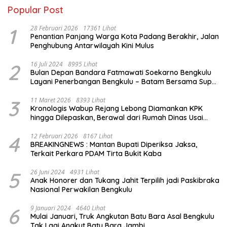
Popular Post
1
28 Februari 2026
17361 Lihat
Penantian Panjang Warga Kota Padang Berakhir, Jalan
Penghubung Antarwilayah Kini Mulus
2
16 Juli 2024
8995 Lihat
Bulan Depan Bandara Fatmawati Soekarno Bengkulu
Layani Penerbangan Bengkulu – Batam Bersama Super
Air Jet
3
11 Maret 2026
8393 Lihat
Kronologis Wabup Rejang Lebong Diamankan KPK
hingga Dilepaskan, Berawal dari Rumah Dinas Usai
Salat Isya
4
12 Februari 2026
8167 Lihat
BREAKINGNEWS : Mantan Bupati Diperiksa Jaksa,
Terkait Perkara PDAM Tirta Bukit Kaba
5
26 Juni 2024
4931 Lihat
Anak Honorer dan Tukang Jahit Terpilih jadi Paskibraka
Nasional Perwakilan Bengkulu
6
9 Januari 2024
4640 Lihat
Mulai Januari, Truk Angkutan Batu Bara Asal Bengkulu
Tak Lagi Angkut Batu Bara Jambi