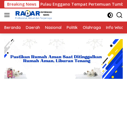
Langsung
Kisah Pulau Enggano Tempat Pertemuan Tumbukan antara Lempe
Breaking News
ke
konten
Beranda
Daerah
Nasional
Politik
Olahraga
Info Wisat