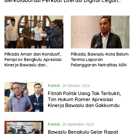
Berkolaborasi Perkuat Literasi Digital Cegah
Hoaks
Pilkada Aman dan Kondusif,
Pilkada, Bawaslu Kota Belum
Pemprov Bengkulu Apresiasi
Terima Laporan
Kinerja Bawaslu dan
Pelanggaran Netralitas ASN
Gakkumdu
Politik
28 Oktober 2024
Fitnah Politik Uang Tak Terbukti,
Tim Hukum Romer Apresiasi
Kinerja Bawaslu dan Gakkumdu
Politik
20 September 2024
Bawaslu Bengkulu Gelar Rapat