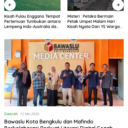
Kisah Pulau Enggano Tempat
Misteri : Petaka Bermain
Pertemuan Tumbukan antara
Petak Umpet Malam Hari :
Lempeng Indo-Australia dan
Kisah Nyata Dari YS Warga
Lempeng Eurasia (atau
Kota Bengkulu Yang
Lempeng Sunda) : Jika
Disembunyikan Jin di
Terjadi Pelepasan Energi
Belakang Pohon Belimbing
Mendadak Potensi Gempa
8.4 SR dan Picu Tsunami 15
Meter
Daerah
12 Mei 2026
Bawaslu Kota Bengkulu dan Mafindo