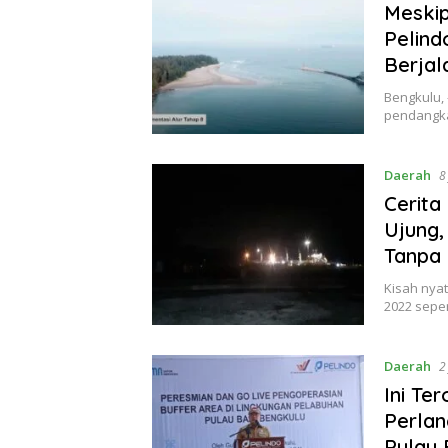
Meskip
Pelind
Berjal
Bengkulu,
pendangka
Daerah
8
Cerita
Ujung,
Tanpa
Kisah nyat
2022 sepe
Daerah
2
Ini Te
Perlan
Pulau 