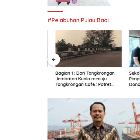
#Pelabuhan Pulau Baai
s Terjaring Razia
Bagian 1 : Dari Tongkrongan
Sekda Pr
empat Bohongi
Jembatan Kualo menuju
Pimpin A
kolah
Tongkrongan Cafe : Potret
Donor Da
Kondisi Terkini Lokasi
Provinsi
Tongkrongan Remaja Era
Melenial Dahulu Yang Sudah
Sepi Pengunjung