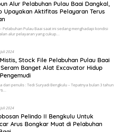
un Alur Pelabuhan Pulau Baai Dangkal,
o Upayakan Aktifitas Pelayaran Terus
an
 – Pelabuhan Pulau Baai saat ini sedang menghadapi kondisi
lan alur pelayaran yang cukup…
 Juli 2024
 Mistis, Stock File Pelabuhan Pulau Baai
 Seram Banget Alat Excavator Hidup
 Pengemudi
a dari penulis : Tedi Suryadi Bengkulu – Tepatnya bulan 3 tahun
rti…
 Juli 2024
robosan Pelindo II Bengkulu Untuk
car Arus Bongkar Muat di Pelabuhan
Baai