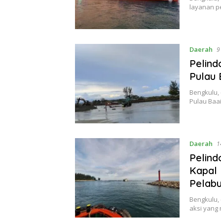
layanan p
Daerah
9
Pelind
Pulau 
Bengkulu,
Pulau Baa
Daerah
1
Pelind
Kapal 
Pelab
Bengkulu,
aksi yang