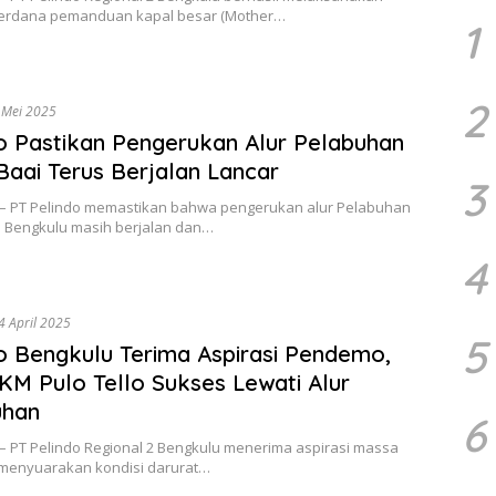
erdana pemanduan kapal besar (Mother…
1
2
 Mei 2025
o Pastikan Pengerukan Alur Pelabuhan
Baai Terus Berjalan Lancar
3
 – PT Pelindo memastikan bahwa pengerukan alur Pelabuhan
i Bengkulu masih berjalan dan…
4
4 April 2025
5
o Bengkulu Terima Aspirasi Pendemo,
KM Pulo Tello Sukses Lewati Alur
uhan
6
 – PT Pelindo Regional 2 Bengkulu menerima aspirasi massa
 menyuarakan kondisi darurat…