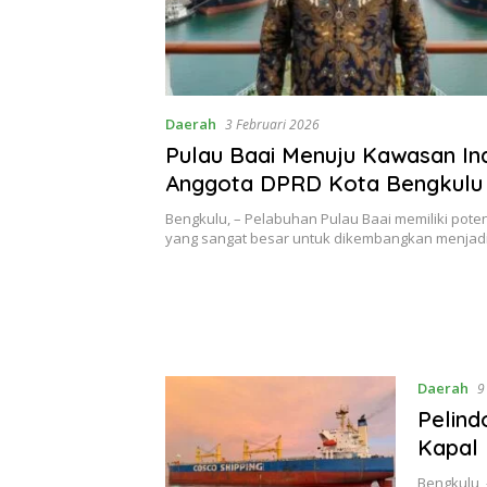
Daerah
3 Februari 2026
Pulau Baai Menuju Kawasan Ind
Anggota DPRD Kota Bengkulu Edi
Hariyanto Kawal Revisi RTRW
Bengkulu, – Pelabuhan Pulau Baai memiliki poten
yang sangat besar untuk dikembangkan menja
Daerah
9
Pelin
Kapal 
Bengkulu, 