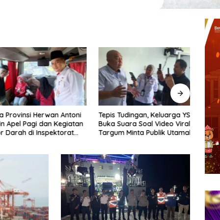
ovinsi Herwan Antoni
Tepis Tudingan, Keluarga YS
Sekd
pel Pagi dan Kegiatan
Buka Suara Soal Video Viral,
Perc
rah di Inspektorat
Targum Minta Publik Utamakan
Offt
 Bengkulu
Tabayun dan Hentikan
TPST
Spekulasi