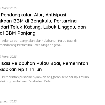
0 Maret 2025
 Pendangkalan Alur, Antisipasi
kaan BBM di Bengkulu, Pertamina
dari Teluk Kabung, Lubuk Linggau, dan
nal BBM Panjang
 – Adanya pendangkalan alur Pelabuhan Pulau Baai di
 mendorong Pertamina Patra Niaga segera…
9 Maret 2025
lisasi Pelabuhan Pulau Baai, Pemerintah
Siapkan Rp 1 Triliun
 – Pemerintah pusat menyiapkan anggaran sebesar Rp 1 triliun
dukung revitalisasi Pelabuhan Pulau…
 Januari 2025