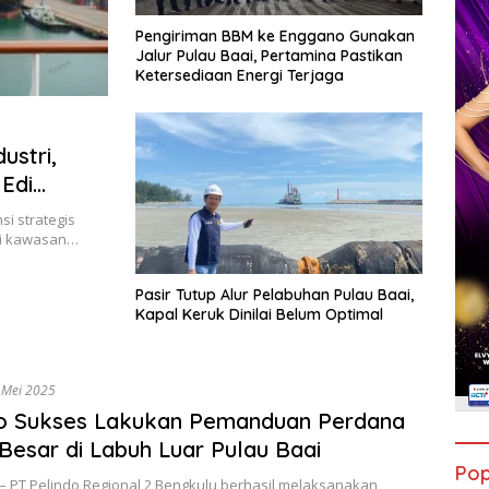
Pengiriman BBM ke Enggano Gunakan
Jalur Pulau Baai, Pertamina Pastikan
Ketersediaan Energi Terjaga
ustri,
si strategis
di kawasan…
Pasir Tutup Alur Pelabuhan Pulau Baai,
Kapal Keruk Dinilai Belum Optimal
 Mei 2025
do Sukses Lakukan Pemanduan Perdana
Besar di Labuh Luar Pulau Baai
Pop
– PT Pelindo Regional 2 Bengkulu berhasil melaksanakan