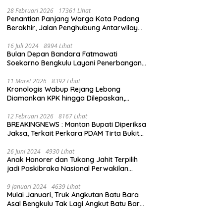
28 Februari 2026
17361 Lihat
Penantian Panjang Warga Kota Padang
Berakhir, Jalan Penghubung Antarwilayah
Kini Mulus
16 Juli 2024
8994 Lihat
Bulan Depan Bandara Fatmawati
Soekarno Bengkulu Layani Penerbangan
Bengkulu – Batam Bersama Super Air Jet
11 Maret 2026
8392 Lihat
Kronologis Wabup Rejang Lebong
Diamankan KPK hingga Dilepaskan,
Berawal dari Rumah Dinas Usai Salat Isya
12 Februari 2026
8167 Lihat
BREAKINGNEWS : Mantan Bupati Diperiksa
Jaksa, Terkait Perkara PDAM Tirta Bukit
Kaba
26 Juni 2024
4930 Lihat
Anak Honorer dan Tukang Jahit Terpilih
jadi Paskibraka Nasional Perwakilan
Bengkulu
9 Januari 2024
4639 Lihat
Mulai Januari, Truk Angkutan Batu Bara
Asal Bengkulu Tak Lagi Angkut Batu Bara
Jambi