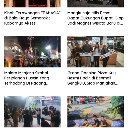
Kisah Terowongan “RAHASIA”
Mangkurajo Hills Resmi
di Balai Raya Semarak :
Dapat Dukungan Bupati, Siap
Kabarnya Akses
Jadi Magnet Wisata Baru di
Terowongan Tembus ke
Lebong
Benteng Marlborough
Malam Menjara Simbol
Grand Opening Pizza Kuy
Perjalanan Husein Yang
Resmi Hadir di Benmall
Terhadang Di Padang
Bengkulu, Siap Manjakan
Karbala
Pecinta Kuliner dengan Cita
Rasa Khas