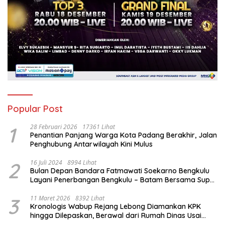
Popular Post
1
28 Februari 2026
17361 Lihat
Penantian Panjang Warga Kota Padang Berakhir, Jalan
Penghubung Antarwilayah Kini Mulus
2
16 Juli 2024
8994 Lihat
Bulan Depan Bandara Fatmawati Soekarno Bengkulu
Layani Penerbangan Bengkulu – Batam Bersama Super
Air Jet
3
11 Maret 2026
8392 Lihat
Kronologis Wabup Rejang Lebong Diamankan KPK
hingga Dilepaskan, Berawal dari Rumah Dinas Usai
Salat Isya