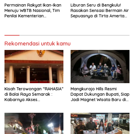
Permainan Rakyat Ikan-Ikan
Liburan Seru di Bengkulu!
Menuju WBTB Nasional, Tim
Rasakan Sensasi Bermain Air
Penilai Kementerian
Sepuasnya di Tirta Amerta
Kebudayaan Disambut
Waterpark
Meriah Warga Sukamerindu
Rekomendasi untuk kamu
Kisah Terowongan “RAHASIA”
Mangkurajo Hills Resmi
di Balai Raya Semarak :
Dapat Dukungan Bupati, Siap
Kabarnya Akses
Jadi Magnet Wisata Baru di
Terowongan Tembus ke
Lebong
Benteng Marlborough