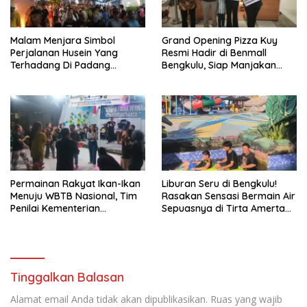
Malam Menjara Simbol
Grand Opening Pizza Kuy
Perjalanan Husein Yang
Resmi Hadir di Benmall
Terhadang Di Padang
Bengkulu, Siap Manjakan
Karbala
Pecinta Kuliner dengan Cita
Rasa Khas
Permainan Rakyat Ikan-Ikan
Liburan Seru di Bengkulu!
Menuju WBTB Nasional, Tim
Rasakan Sensasi Bermain Air
Penilai Kementerian
Sepuasnya di Tirta Amerta
Kebudayaan Disambut
Waterpark
Meriah Warga Sukamerindu
Tinggalkan Balasan
Alamat email Anda tidak akan dipublikasikan.
Ruas yang wajib