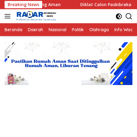
Langsung
anjung Aman
Breaking News
Diklat Calon Paskibraka Provinsi Bengkulu 
ke
konten
Beranda
Daerah
Nasional
Politik
Olahraga
Info Wisat