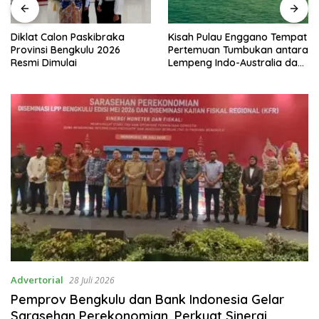
Diklat Calon Paskibraka
Kisah Pulau Enggano Tempat
Provinsi Bengkulu 2026
Pertemuan Tumbukan antara
Resmi Dimulai
Lempeng Indo-Australia dan
Lempeng Eurasia (atau
Lempeng Sunda) : Jika
Terjadi Pelepasan Energi
Mendadak Potensi Gempa
8.4 SR dan Picu Tsunami 15
Meter
Advertorial
28 Juli 2026
Pemprov Bengkulu dan Bank Indonesia Gelar
Sarasehan Perekonomian, Perkuat Sinergi