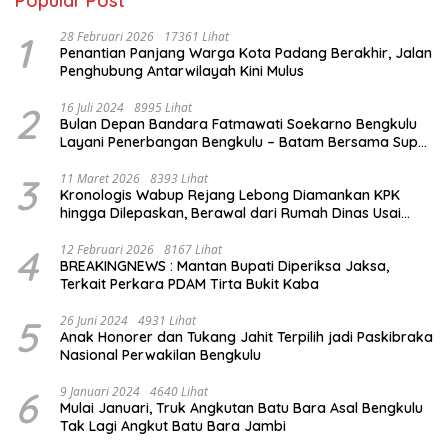
Popular Post
1
28 Februari 2026
17361 Lihat
Penantian Panjang Warga Kota Padang Berakhir, Jalan
Penghubung Antarwilayah Kini Mulus
2
16 Juli 2024
8995 Lihat
Bulan Depan Bandara Fatmawati Soekarno Bengkulu
Layani Penerbangan Bengkulu – Batam Bersama Super
Air Jet
3
11 Maret 2026
8393 Lihat
Kronologis Wabup Rejang Lebong Diamankan KPK
hingga Dilepaskan, Berawal dari Rumah Dinas Usai
Salat Isya
4
12 Februari 2026
8167 Lihat
BREAKINGNEWS : Mantan Bupati Diperiksa Jaksa,
Terkait Perkara PDAM Tirta Bukit Kaba
5
26 Juni 2024
4931 Lihat
Anak Honorer dan Tukang Jahit Terpilih jadi Paskibraka
Nasional Perwakilan Bengkulu
6
9 Januari 2024
4640 Lihat
Mulai Januari, Truk Angkutan Batu Bara Asal Bengkulu
Tak Lagi Angkut Batu Bara Jambi